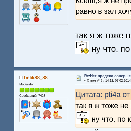
Ксюш,я ж не п
равно в зал хоч
так я ж тоже н
ну что, п
Re:Нет предела совершен
belik88_88
«
Ответ #48 :
14:12, 07.02.2014
Moderator.
Цитата: pti4a от
Сообщений: 7426
так я ж тоже не
ну что, по 