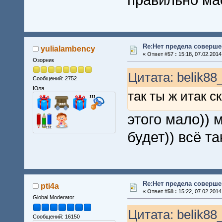
правильно ма
Re:Нет предела совершен
yulialambency
«
Ответ #57 :
15:18, 07.02.2014
Озорник
Цитата: belik88
Сообщений: 2752
Юля
так ты ж итак 
этого мало)) 
будет)) всё т
Re:Нет предела совершен
pti4a
«
Ответ #58 :
15:22, 07.02.2014
Global Moderator
Цитата: belik88
Сообщений: 16150