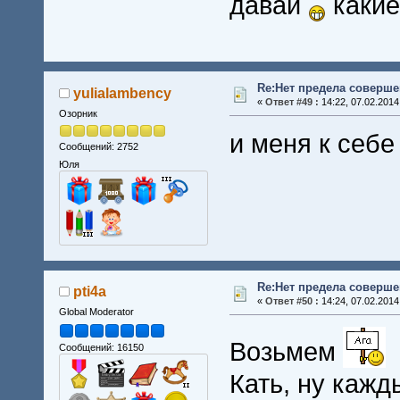
давай
какие
Re:Нет предела совершен
yulialambency
«
Ответ #49 :
14:22, 07.02.2014
Озорник
и меня к себе
Сообщений: 2752
Юля
Re:Нет предела совершен
pti4a
«
Ответ #50 :
14:24, 07.02.2014
Global Moderator
Возьмем
Сообщений: 16150
Кать, ну кажд