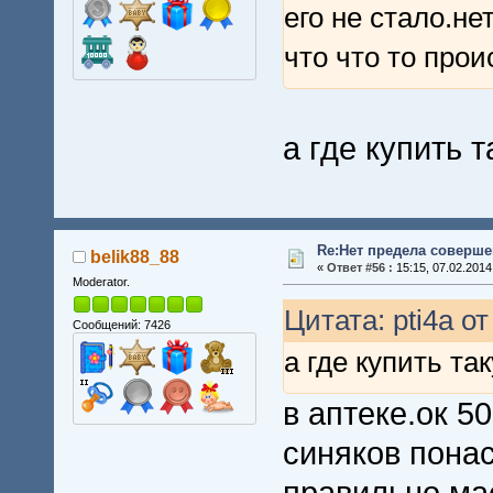
его не стало.не
что что то про
а где купить 
Re:Нет предела совершен
belik88_88
«
Ответ #56 :
15:15, 07.02.2014
Moderator.
Цитата: pti4a от
Сообщений: 7426
а где купить та
в аптеке.ок 50
синяков пона