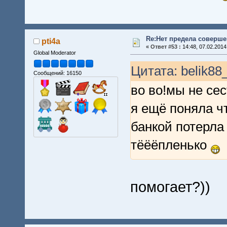
Re:Нет предела совершен
pti4a
«
Ответ #53 :
14:48, 07.02.2014
Global Moderator
Цитата: belik88
Сообщений: 16150
во во!мы не се
я ещё поняла ч
банкой потерла
тёёёпленько
помогает?))