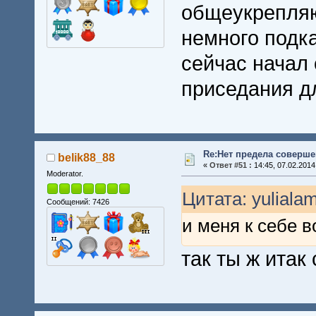
общеукрепляю
немного подка
сейчас начал 
приседания дл
Re:Нет предела совершен
belik88_88
«
Ответ #51 :
14:45, 07.02.2014
Moderator.
Цитата: yuliala
Сообщений: 7426
и меня к себе в
так ты ж итак