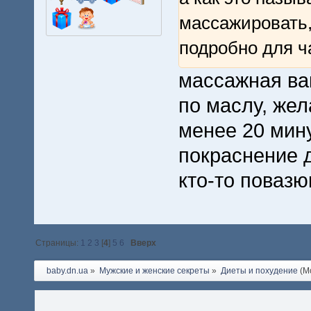
массажировать,
подробно для 
массажная вак
по маслу, же
менее 20 мин
покраснение д
кто-то повазю
Страницы:
1
2
3
[
4
]
5
6
Вверх
baby.dn.ua
»
Мужские и женские секреты
»
Диеты и похудение
(М