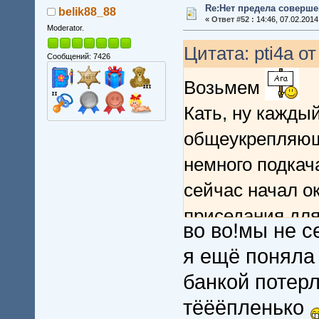
Re:Нет предела совершен
belik88_88
«
Ответ #52 :
14:46, 07.02.2014
Moderator.
Цитата: pti4a от
Сообщений: 7426
Возьмем
Кать, ну кажды
общеукрепляюща
немного подкач
сейчас начал о
приседания для
во во!мы не 
я ещё поняла 
банкой потерл
тёёёпленько