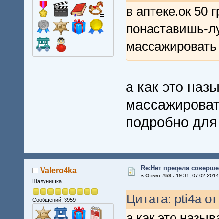
в аптеке.ок 50 
понаставишь-лу
массажировать
а как это наз
массажировать
подробно для
Re:Нет предела совершен
Valero4ka
«
Ответ #59 :
19:31, 07.02.2014
Шалунишка
Цитата: pti4a от
Сообщений: 3959
а как это назыв