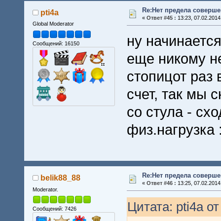
Re:Нет предела совершен
pti4a
«
Ответ #45 :
13:23, 07.02.2014
Global Moderator
ну начинается
Сообщений: 16150
еще никому н
стопицот раз 
счет, так мы 
со стула - схо
физ.нагрузка 
Re:Нет предела совершен
belik88_88
«
Ответ #46 :
13:25, 07.02.2014
Moderator.
Цитата: pti4a от
Сообщений: 7426