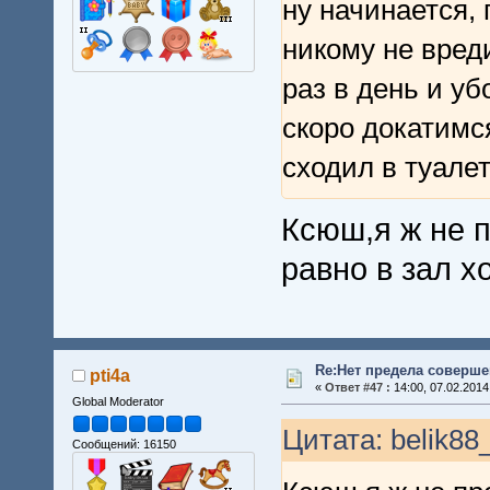
ну начинается,
никому не вре
раз в день и уб
скоро докатимся
сходил в туалет
Ксюш,я ж не 
равно в зал х
Re:Нет предела совершен
pti4a
«
Ответ #47 :
14:00, 07.02.2014
Global Moderator
Цитата: belik88
Сообщений: 16150