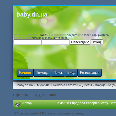
baby.dn.ua
Добро пожаловать,
Гость
. Пожалуйста,
войдите
или
зарегистрируйтесь
.
Не получили
письмо с кодом активации
?
Начало
Помощь
Поиск
Вход
Регистрация
baby.dn.ua
»
Мужские и женские секреты
»
Диеты и похудение
(М
Страницы:
1
2
3
[
4
]
5
6
Вниз
Автор
Тема: Нет предела совершенству. Част
0 Пользователей и 1 Гость просматривают эту тему.