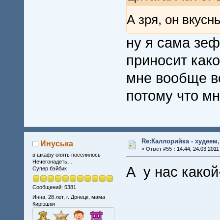
А зря, он вкус
ну я сама зеф
приносит как
мне вообще вс
потому что мн
Re:Каллорийка - худеем
Инуська
«
Ответ #55 :
14:44, 24.03.2011
в шкафу опять поселилось
Нечегонадеть…
А у нас како
Супер бэйбик
Сообщений: 5381
Инна, 28 лет, г. Донецк, мама
Кирюшки