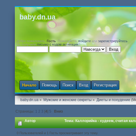
baby.dn.ua
Добро пожаловать,
Гость
. Пожалуйста,
войдите
или
зарегистрируйтесь
.
Не получили
письмо с кодом активации
?
Начало
Помощь
Поиск
Вход
Регистрация
baby.dn.ua
»
Мужские и женские секреты
»
Диеты и похудение
(М
Страницы:
1
2
3
[
4
]
5
Вниз
Автор
Тема: Каллорийка - худеем, считая кал
0 Пользователей и 1 Гость просматривают эту тему.