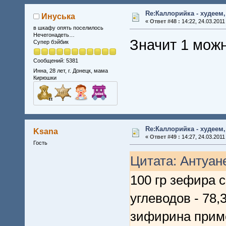
Re:Каллорийка - худеем
Инуська
«
Ответ #48 :
14:22, 24.03.2011
в шкафу опять поселилось
Нечегонадеть…
Значит 1 можн
Супер бэйбик
Сообщений: 5381
Инна, 28 лет, г. Донецк, мама
Кирюшки
Re:Каллорийка - худеем
Ksana
«
Ответ #49 :
14:27, 24.03.2011
Гость
Цитата: Антуане
100 гр зефира с
углеводов - 78,
зифирина приме