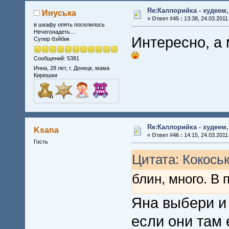
Re:Каллорийка - худеем
Инуська
«
Ответ #45 :
13:38, 24.03.2011
в шкафу опять поселилось
Нечегонадеть…
Интересно, а
Супер бэйбик
Сообщений: 5381
Инна, 28 лет, г. Донецк, мама
Кирюшки
Re:Каллорийка - худеем
Ksana
«
Ответ #46 :
14:15, 24.03.2011
Гость
Цитата: Кокоськ
блин, много. В
Яна выбери и
если они там 