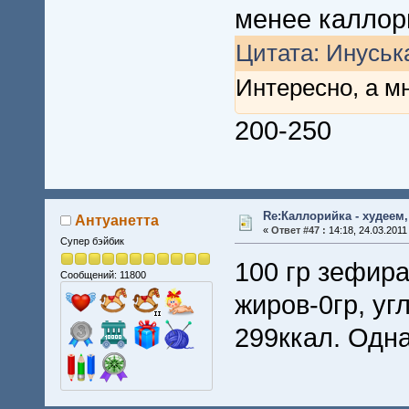
менее каллор
Цитата: Инуська
Интересно, а м
200-250
Re:Каллорийка - худеем
Антуанетта
«
Ответ #47 :
14:18, 24.03.2011
Супер бэйбик
100 гр зефира
Сообщений: 11800
жиров-0гр, уг
299ккал. Одн