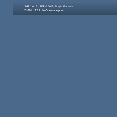
|
,
SMF 2.0.19
SMF © 2017
Simple Machines
XHTML
RSS
Мобильная версия