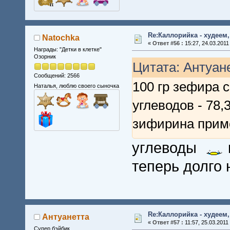
Re:Каллорийка - худеем
Natochka
«
Ответ #56 :
15:27, 24.03.2011
Награды: "Детки в клетке"
Озорник
Цитата: Антуане
Сообщений: 2566
100 гр зефира с
Наталья, люблю своего сыночка
углеводов - 78,
зифирина приме
углеводы
теперь долго
Re:Каллорийка - худеем
Антуанетта
«
Ответ #57 :
11:57, 25.03.2011
Супер бэйбик