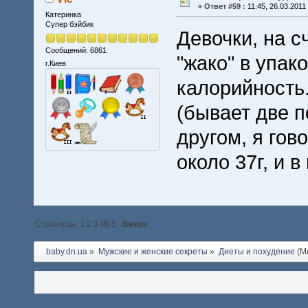
«
Ответ #59 :
11:45, 26.03.2011
Катеринка
Супер бэйбик
Девочки, на с
Сообщений: 6861
"жако" в упак
г.Киев
калорийность.
(бывает две п
другом, я гов
около 37г, и 
Страницы:
1
2
3
[
4
]
5
Вверх
baby.dn.ua
»
Мужские и женские секреты
»
Диеты и похудение
(М