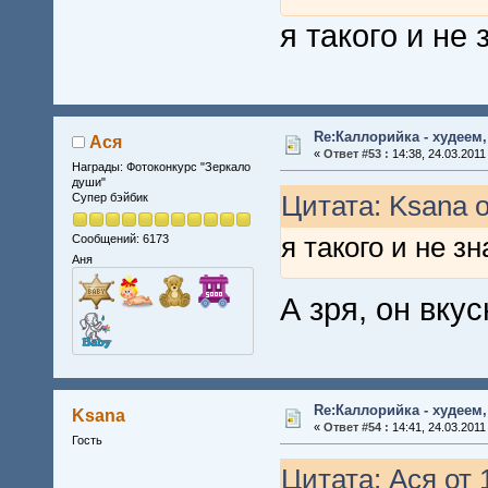
я такого и не
Re:Каллорийка - худеем
Ася
«
Ответ #53 :
14:38, 24.03.2011
Награды: Фотоконкурс "Зеркало
души"
Цитата: Ksana о
Супер бэйбик
я такого и не з
Сообщений: 6173
Аня
А зря, он вк
Re:Каллорийка - худеем
Ksana
«
Ответ #54 :
14:41, 24.03.2011
Гость
Цитата: Ася от 