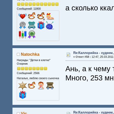
а сколько кк
Сообщений: 11800
Re:Каллорийка - худеем
Natochka
«
Ответ #58 :
12:47, 25.03.2011
Награды: "Детки в клетке"
Озорник
Ань, а к чему
Сообщений: 2566
Много, 253 м
Наталья, люблю своего сыночка
Re:Каллорийка - худеем
Vic