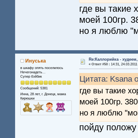
где вы такие
моей 100гр. 3
но я люблю "
Re:Каллорийка - худеем
Инуська
«
Ответ #50 :
14:31, 24.03.2011
в шкафу опять поселилось
Нечегонадеть…
Цитата: Ksana о
Супер бэйбик
где вы такие х
Сообщений: 5381
Инна, 28 лет, г. Донецк, мама
Кирюшки
моей 100гр. 380
но я люблю "м
пойду положу