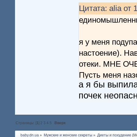
Цитата: alia от 
единомышленни
я у меня подупа
настоение). На
отеки. МНЕ О
Пусть меня наз
а я бы выпила
него оочень плох
почек неопас
шампанского (п
я грущу
Страницы: [
1
]
2
3
4
5
Вверх
baby.dn.ua
»
Мужские и женские секреты
»
Диеты и похудение
(М