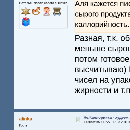
Аля кажется пис
Наталья, люблю своего сыночка
сырого продукт
каллорийность
Разная, т.к. 
меньше сырог
потом готово
высчитываю) 
чисел на упак
жирности и т.п
Re:Каллорийка - худеем
alinka
«
Ответ #5 :
12:27, 17.03.2011 
Гость