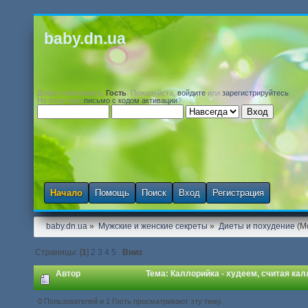
baby.dn.ua
Добро пожаловать,
Гость
. Пожалуйста,
войдите
или
зарегистрируйтесь
.
Не получили
письмо с кодом активации
?
Начало
Помощь
Поиск
Вход
Регистрация
baby.dn.ua
»
Мужские и женские секреты
»
Диеты и похудение
(М
Страницы: [
1
]
2
3
4
5
Вниз
Автор
Тема: Каллорийка - худеем, считая кал
0 Пользователей и 1 Гость просматривают эту тему.