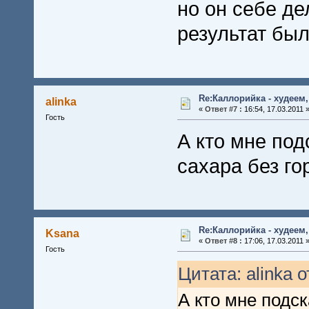
но он себе де
результат бы
Re:Каллорийка - худеем
alinka
«
Ответ #7 :
16:54, 17.03.2011 
Гость
А кто мне под
сахара без го
Re:Каллорийка - худеем
Ksana
«
Ответ #8 :
17:06, 17.03.2011 
Гость
Цитата: alinka о
А кто мне подск