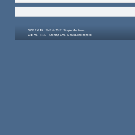
|
,
SMF 2.0.19
SMF © 2017
Simple Machines
XHTML
RSS
Sitemap XML
Мобильная версия