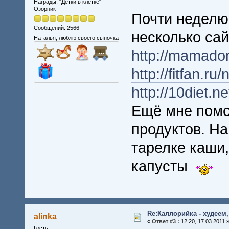
Награды: "Детки в клетке"
Озорник
Почти неделю
Сообщений: 2566
несколько сай
Наталья, люблю своего сыночка
http://mamado
http://fitfan.ru/
http://10diet.ne
Ещё мне помо
продуктов. Н
тарелке каши,
капусты
Re:Каллорийка - худеем
alinka
«
Ответ #3 :
12:20, 17.03.2011 
Гость