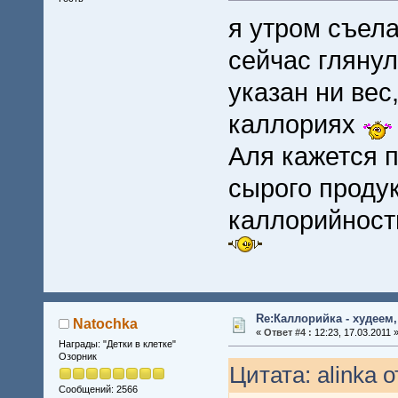
я утром съела
сейчас глянул
указан ни вес,
каллориях
Аля кажется п
сырого продук
каллорийност
Re:Каллорийка - худеем
Natochka
«
Ответ #4 :
12:23, 17.03.2011 
Награды: "Детки в клетке"
Озорник
Цитата: alinka о
Сообщений: 2566