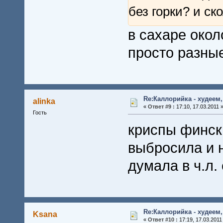
без горки? и ск
в сахаре окол
просто разны
Re:Каллорийка - худеем
alinka
«
Ответ #9 :
17:10, 17.03.2011 
Гость
криспы фински
выбросила и 
думала в ч.л.
Re:Каллорийка - худеем
Ksana
«
Ответ #10 :
17:19, 17.03.2011