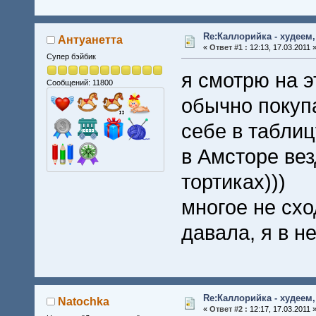
Re:Каллорийка - худеем
Антуанетта
«
Ответ #1 :
12:13, 17.03.2011 
Супер бэйбик
я смотрю на э
Сообщений: 11800
обычно покуп
себе в таблиц
в Амсторе вез
тортиках)))
многое не схо
давала, я в н
Re:Каллорийка - худеем
Natochka
«
Ответ #2 :
12:17, 17.03.2011 