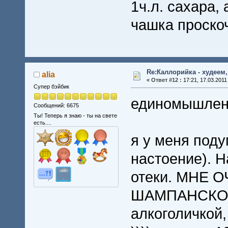
1ч.л. сахара,
чашка проско
Re:Каллорийка - худеем
alia
«
Ответ #12 :
17:21, 17.03.2011
Супер бэйбик
единомышлен
Сообщений: 6675
Ты! Теперь я знаю - ты на свете
есть....
я у меня поду
настоение). Н
отеки. МНЕ 
ШАМПАНСКОГО
алкоголичкой,