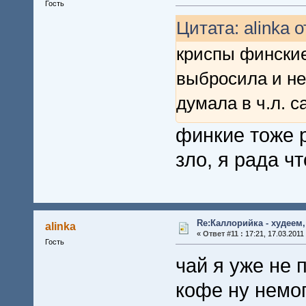
Гость
Цитата: alinka о
криспы финские
выбросила и не
думала в ч.л. 
финкие тоже 
зло, я рада чт
Re:Каллорийка - худеем
alinka
«
Ответ #11 :
17:21, 17.03.2011
Гость
чай я уже не 
кофе ну немог