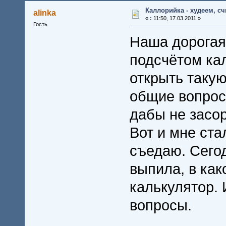
Каллорийка - худеем, с
alinka
«
:
11:50, 17.03.2011 »
Гость
Наша дорогая
подсчётом ка
открыть такую
общие вопрос
дабы не засо
Вот и мне ста
съедаю. Сего
выпила, в как
калькулятор. 
вопросы.