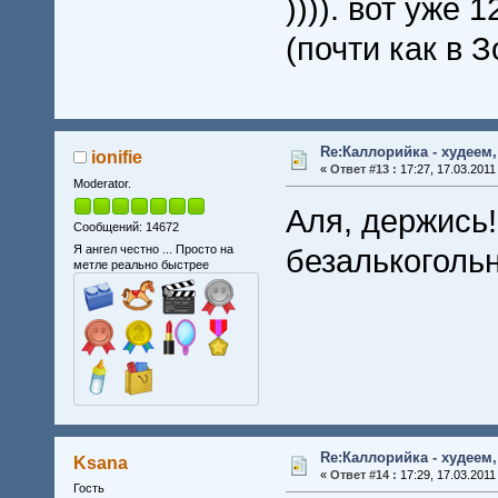
)))). вот уже 
(почти как в
Re:Каллорийка - худеем
ionifie
«
Ответ #13 :
17:27, 17.03.2011
Moderator.
Аля, держись
Сообщений: 14672
Я ангел честно ... Просто на
безалькоголь
метле реально быстрее
Re:Каллорийка - худеем
Ksana
«
Ответ #14 :
17:29, 17.03.2011
Гость