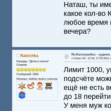
Наташ, ты им
какое кол-во
любое время 
вечера?
Re:Каллорийка - худеем
Natochka
«
Ответ #6 :
12:34, 17.03.2011 
Награды: "Детки в клетке"
Озорник
Лимит 1000, 
Сообщений: 2566
подсчёте мож
Наталья, люблю своего сыночка
ещё не есть в
до 18 перейти
У меня муж ко