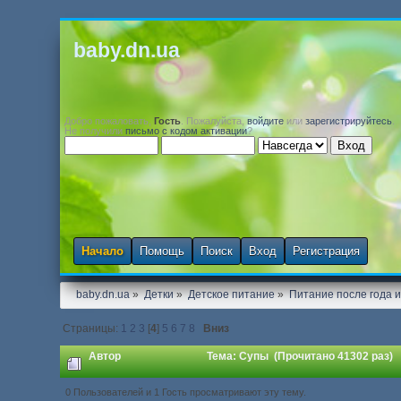
baby.dn.ua
Добро пожаловать,
Гость
. Пожалуйста,
войдите
или
зарегистрируйтесь
.
Не получили
письмо с кодом активации
?
Начало
Помощь
Поиск
Вход
Регистрация
baby.dn.ua
»
Детки
»
Детское питание
»
Питание после года 
Страницы:
1
2
3
[
4
]
5
6
7
8
Вниз
Автор
Тема: Супы (Прочитано 41302 раз)
0 Пользователей и 1 Гость просматривают эту тему.