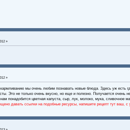
012 »
012 »
скармливанию мы очень любим познавать новые блюда. Здесь уж есть г
сты. Это не только очень вкусно, но еще и полезно. Получается очень 
 нам понадобится цветная капуста, сыр, лук, молоко, мука, сливочное м
ещено давать ссылки на подобные ресурсы, напишите рецепт тут ваш, с
013 »