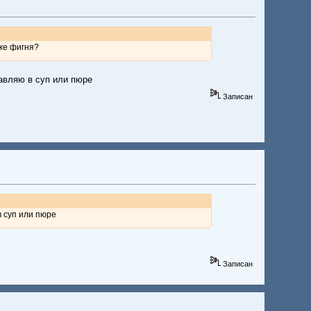
 же фигня?
бавляю в суп или пюре
Записан
в суп или пюре
Записан