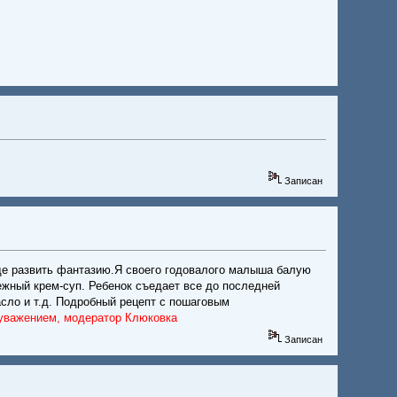
Записан
де развить фантазию.Я своего годовалого малыша балую
нежный крем-суп. Ребенок съедает все до последней
асло и т.д. Подробный рецепт с пошаговым
 уважением, модератор Клюковка
Записан