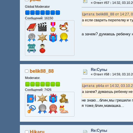
«
Ответ #57 :
14:32, 03.10.2
Global Moderator
Цитата: belik88_88 от 14:27, 
Сообщений: 16150
а если сварить перепелку и т
а зачем? думаешь ребенку н
Re:Супы
belik88_88
«
Ответ #58 :
14:59, 03.10.2
Moderator.
Цитата: pti4a от 14:32, 03.10.
Сообщений: 7426
а зачем? думаешь ребенку не
не знаю...блин,мы грешили 
я тоже,блин,мамашка...
Re:Супы
Hikaru