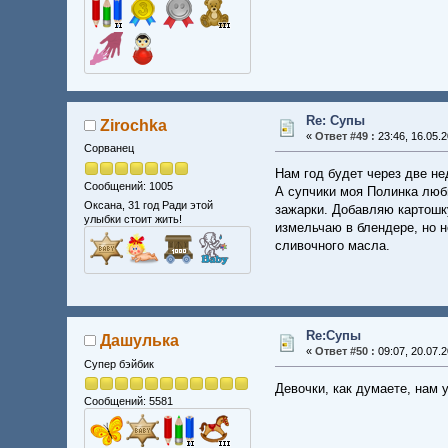
Re: Супы
Zirochka
«
Ответ #49 :
23:46, 16.05.2
Сорванец
Нам год будет через две не
Сообщений: 1005
А супчики моя Полинка любит
Оксана, 31 год Ради этой
зажарки. Добавляю картошку
улыбки стоит жить!
измельчаю в блендере, но н
сливочного масла.
Re:Супы
Дашулька
«
Ответ #50 :
09:07, 20.07.2
Супер бэйбик
Девочки, как думаете, нам 
Сообщений: 5581