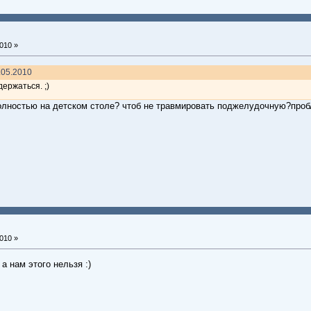
010 »
.05.2010
держаться. ;)
 полностью на детском столе? чтоб не травмировать поджелудочную?пробл
010 »
а нам этого нельзя :)