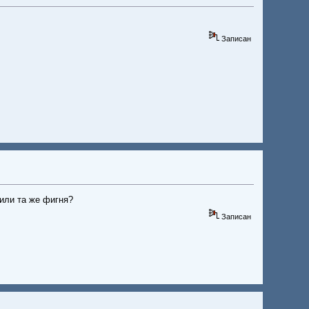
Записан
.или та же фигня?
Записан