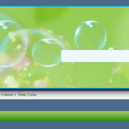
и старше
»
Тема:
Супы