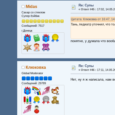
Re: Супы
Midas
«
Ответ #45 :
17:02, 14.05.2
Сахар со стеклом
Супер бэйбик
Цитата: Клюковка от 16:47, 14
Тань, педиатр уточнил, что т
Сообщений: 7517
г.Донецк
понятно, у думала что вооб
Re: Супы
Клюковка
«
Ответ #46 :
17:11, 14.05.2
Global Moderator
Нет, ну я ж написала, нам в
Сообщений: 29789