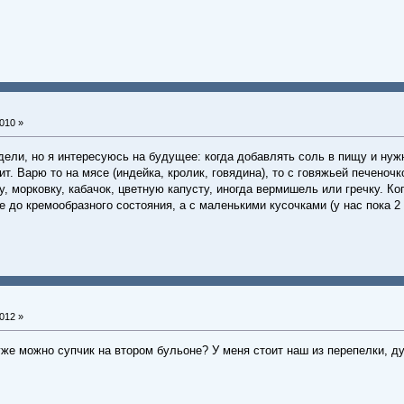
010 »
дели, но я интересуюсь на будущее: когда добавлять соль в пищу и нуж
. Варю то на мясе (индейка, кролик, говядина), то с говяжьей печеночко
, морковку, кабачок, цветную капусту, иногда вермишель или гречку. Ко
е до кремообразного состояния, а с маленькими кусочками (у нас пока 
012 »
уже можно супчик на втором бульоне? У меня стоит наш из перепелки, ду