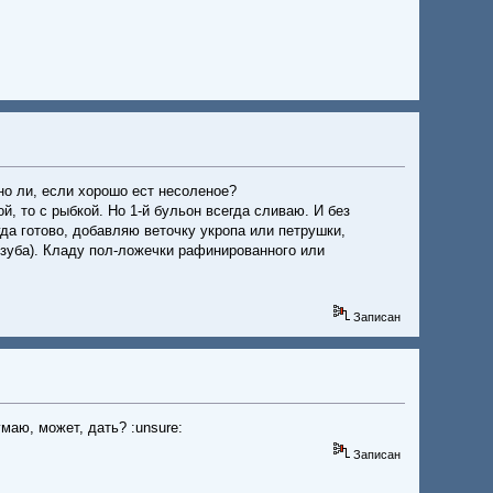
но ли, если хорошо ест несоленое?
й, то с рыбкой. Но 1-й бульон всегда сливаю. И без
гда готово, добавляю веточку укропа или петрушки,
2 зуба). Кладу пол-ложечки рафинированного или
Записан
маю, может, дать? :unsure:
Записан