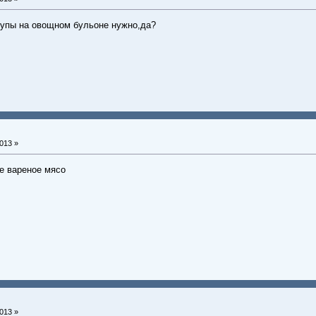
супы на овощном бульоне нужно,да?
013 »
же вареное мясо
013 »