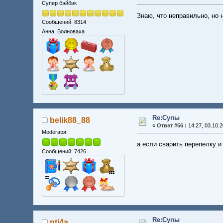
Супер бэйбик
Знаю, что неправильно, но 
Сообщений: 8314
Анна, Волноваха
Re:Супы
belik88_88
«
Ответ #56 :
14:27, 03.10.2
Moderator.
а если сварить перепелку и
Сообщений: 7426
Re:Супы
pti4a