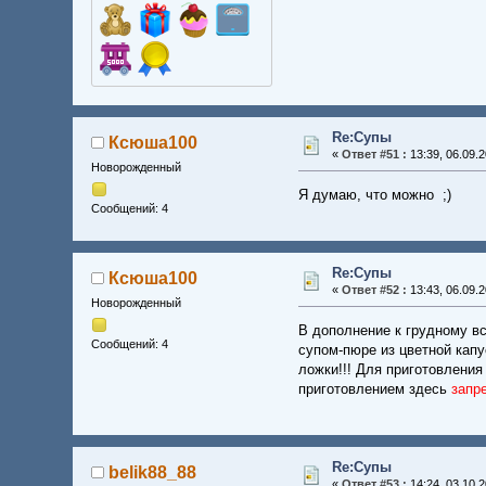
Re:Супы
Ксюша100
«
Ответ #51 :
13:39, 06.09.2
Новорожденный
Я думаю, что можно ;)
Сообщений: 4
Re:Супы
Ксюша100
«
Ответ #52 :
13:43, 06.09.2
Новорожденный
В дополнение к грудному в
Сообщений: 4
супом-пюре из цветной капу
ложки!!! Для приготовления
приготовлением здесь
запр
Re:Супы
belik88_88
«
Ответ #53 :
14:24, 03.10.2