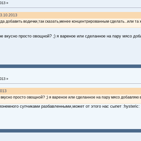
013 »
03.10.2013
уда добавить водички,так сказать,менее концентрированным сделать...или та
е вкусно просто овощной? ;) я вареное или сделанное на пару мясо до
013 »
2013
 вкусно просто овощной? ;) я вареное или сделанное на пару мясо добавляю 
понемного супчиками разбавленными,может от этого нас сыпет :hysteric: