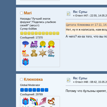
Re: Супы
Mari
«
Ответ #47 :
22:55, 14.05.2
Награды:"Лучший знаток
форума","Поделись улыбкою
Цитата: Клюковка от 17:11, 14
своей!" (август)
Супер бэйбик
Нет, ну я ж написала, нам воз
А чего? из-за того, что вы
Сообщений: 17370
Re: Супы
Клюковка
«
Ответ #48 :
08:42, 15.05.2
Global Moderator
Потому что бульоны крепят, 
Сообщений: 29789