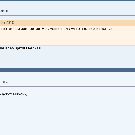
010 »
.05.2010
олько второй или третий. Но именно нам лучше пока воздержаться.
ще всем детям нельзя.
010 »
оздержаться. ;)