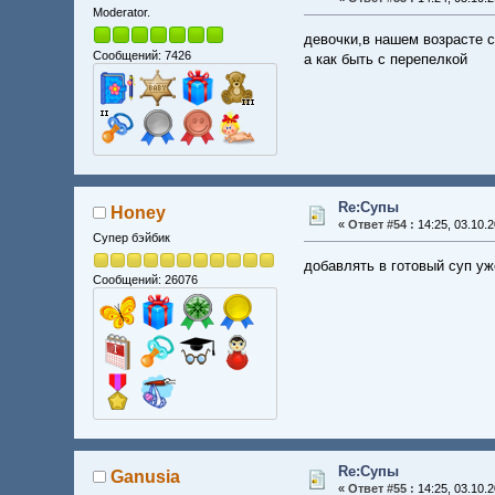
Moderator.
девочки,в нашем возрасте 
Сообщений: 7426
а как быть с перепелкой
Re:Супы
Honey
«
Ответ #54 :
14:25, 03.10.2
Супер бэйбик
добавлять в готовый суп у
Сообщений: 26076
Re:Супы
Ganusia
«
Ответ #55 :
14:25, 03.10.2