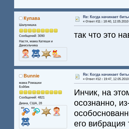
Re: Когда начинает бить
Купава
«
Ответ #11 :
18:40, 12.05.2010
Шалунишка
так что это н
Сообщений: 3090
Настя, мама Катюши и
Даниэльчика
Re: Когда начинает бить
Bunnie
«
Ответ #12 :
19:47, 12.05.2010
мама Ромашки
Бэйбик
Инчик, на это
Сообщений: 4821
осознанно, из
Диана, США, 28
особоснованн
его вибрация