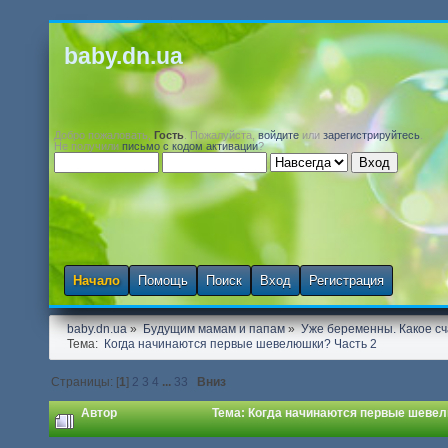
baby.dn.ua
Добро пожаловать,
Гость
. Пожалуйста,
войдите
или
зарегистрируйтесь
.
Не получили
письмо с кодом активации
?
Начало
Помощь
Поиск
Вход
Регистрация
baby.dn.ua
»
Будущим мамам и папам
»
Уже беременны. Какое сч
Тема:
 Когда начинаются первые шевелюшки? Часть 2
Страницы: [
1
]
2
3
4
...
33
Вниз
Автор
Тема: Когда начинаются первые шевелю