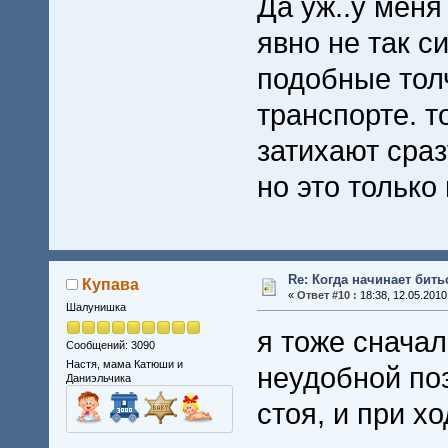
Да уж..у меня
явно не так с
подобные тол
транспорте. 
затихают сразу
но это только
Re: Когда начинает бить
Купава
«
Ответ #10 :
18:38, 12.05.2010
Шалунишка
я тоже сначал
Сообщений: 3090
Настя, мама Катюши и
неудобной поз
Даниэльчика
стоя, и при х