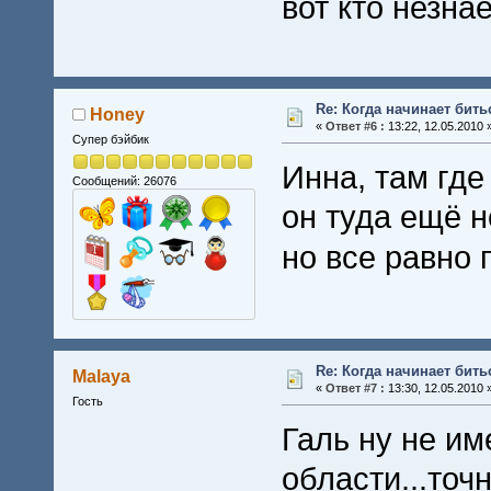
вот кто незнае
Re: Когда начинает бить
Honey
«
Ответ #6 :
13:22, 12.05.2010 
Супер бэйбик
Инна, там где
Сообщений: 26076
он туда ещё н
но все равно
Re: Когда начинает бить
Malaya
«
Ответ #7 :
13:30, 12.05.2010 
Гость
Галь ну не им
области...точн