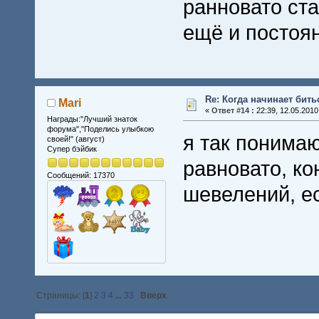
ранновато ста
ещё и постоя
Re: Когда начинает бить
Mari
«
Ответ #14 :
22:39, 12.05.2010
Награды:"Лучший знаток
форума","Поделись улыбкою
я так понимаю
своей!" (август)
Супер бэйбик
равновато, к
Сообщений: 17370
шевелений, ес
Страницы: [
1
]
2
3
4
...
33
Вверх