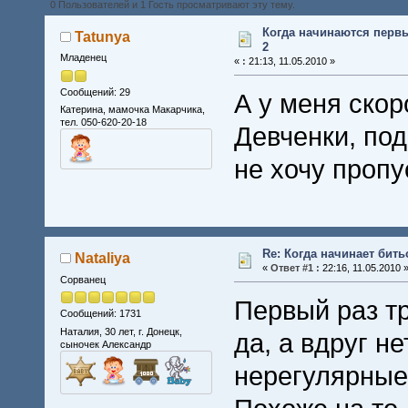
0 Пользователей и 1 Гость просматривают эту тему.
Когда начинаются перв
Tatunya
2
Младенец
«
:
21:13, 11.05.2010 »
Сообщений: 29
А у меня скор
Катерина, мамочка Макарчика,
тел. 050-620-20-18
Девченки, под
не хочу пропу
Re: Когда начинает бить
Nataliya
«
Ответ #1 :
22:16, 11.05.2010 
Сорванец
Первый раз тр
Сообщений: 1731
Наталия, 30 лет, г. Донецк,
да, а вдруг н
сыночек Александр
нерегулярные 