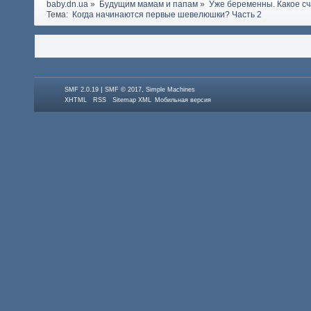
baby.dn.ua
»
Будущим мамам и папам
»
Уже беременны. Какое сч
Тема:
 Когда начинаются первые шевелюшки? Часть 2
|
,
SMF 2.0.19
SMF © 2017
Simple Machines
XHTML
RSS
Sitemap XML
Мобильная версия