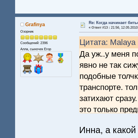
Re: Когда начинает бить
Grafinya
«
Ответ #13 :
21:56, 12.05.2010
Озорник
Цитата: Malaya 
Сообщений: 2396
Алла, сыночек Егор
Да уж..у меня п
явно не так сиж
подобные толчк
транспорте. то
затихают сразу. 
это только пре
Инна, а какой