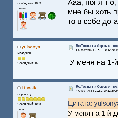
Ааа, понятно,
Сообщений: 1863
Лилия
мне бы хоть п
то в себе дога
Re:Тесты на беременнос
yulsonya
«
Ответ #80 :
01:01, 20.12.2009
Младенец
У меня на 1-й
Сообщений: 15
Re:Тесты на беременнос
Linysik
«
Ответ #81 :
01:31, 20.12.2009
Сорванец
Цитата: yulsony
Сообщений: 1088
Лина
У меня на 1-й д