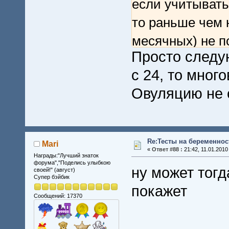
если учитывать
то раньше чем 
месячных) не п
Просто следу
а может и не по
с 24, то мног
лучше жадть на
Овуляцию не 
Re:Тесты на беременнос
Mari
«
Ответ #88 :
21:42, 11.01.2010
Награды:"Лучший знаток
форума","Поделись улыбкою
ну может тогд
своей!" (август)
Супер бэйбик
покажет
Сообщений: 17370