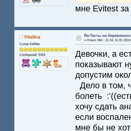
мне Evitest з
Re:Тесты на беременнос
Vitalina
«
Ответ #82 :
21:34, 11.01.2010
Супер бэйбик
Девочки, а ес
Сообщений: 5304
показывают ну
допустим око
Дело в том, ч
болеть :'((ес
хочу сдать ан
если воспален
мне бы не хот