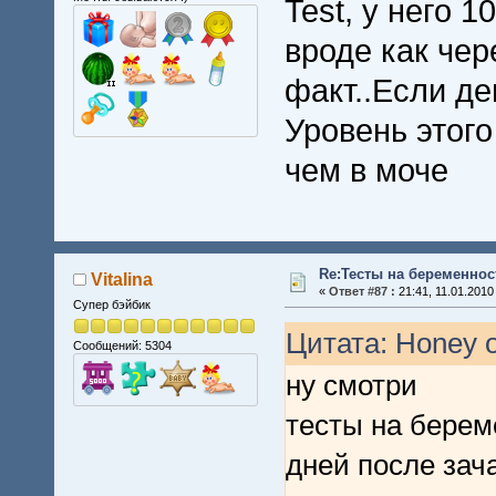
Test, у него 
вроде как чер
факт..Если де
Уровень этого
чем в моче
Re:Тесты на беременнос
Vitalina
«
Ответ #87 :
21:41, 11.01.2010
Супер бэйбик
Цитата: Honey о
Сообщений: 5304
ну смотри
тесты на берем
дней после зач