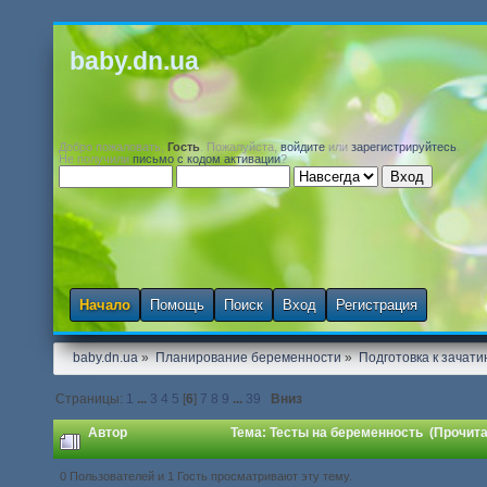
baby.dn.ua
Добро пожаловать,
Гость
. Пожалуйста,
войдите
или
зарегистрируйтесь
.
Не получили
письмо с кодом активации
?
Начало
Помощь
Поиск
Вход
Регистрация
baby.dn.ua
»
Планирование беременности
»
Подготовка к зачати
Страницы:
1
...
3
4
5
[
6
]
7
8
9
...
39
Вниз
Автор
Тема: Тесты на беременность (Прочита
0 Пользователей и 1 Гость просматривают эту тему.