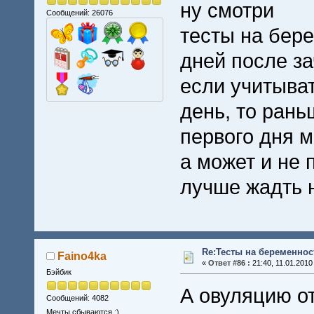
ну смотри
Сообщений: 26076
тесты на бер
дней после за
если учитыват
день, то рань
первого дня 
а может и не 
лучше жадть 
Re:Тесты на беременнос
Faino4ka
«
Ответ #86 :
21:40, 11.01.2010
Бэйбик
А овуляцию о
Сообщений: 4082
Мечты сбываются :)