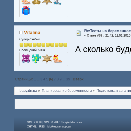
Re:Тесты на беременнос
Vitalina
«
Ответ #89 :
21:42, 11.01.2010
Супер бэйбик
А сколько буд
Сообщений: 5304
Страницы:
1
...
3
4
5
[
6
]
7
8
9
...
39
Вверх
baby.dn.ua
»
Планирование беременности
»
Подготовка к зачати
|
,
SMF 2.0.19
SMF © 2017
Simple Machines
XHTML
RSS
Мобильная версия