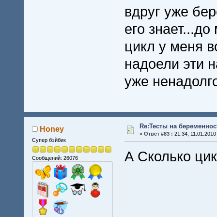
вдруг уже бер
его знает...д
цикл у меня в
надоели эти н
уже ненадолго
Re:Тесты на беременнос
Honey
«
Ответ #83 :
21:34, 11.01.2010
Супер бэйбик
А Сколько ци
Сообщений: 26076