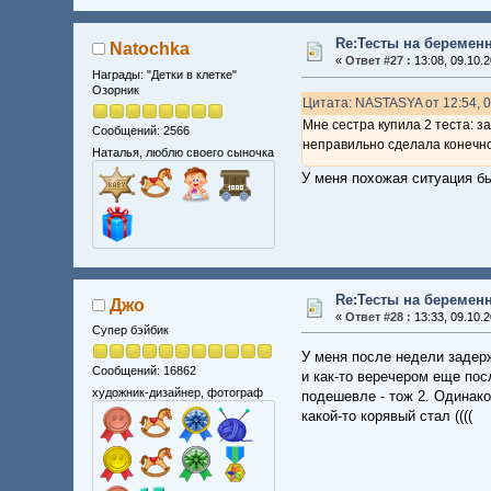
Re:Тесты на беремен
Natochka
«
Ответ #27 :
13:08, 09.10.2
Награды: "Детки в клетке"
Озорник
Цитата: NASTASYA от 12:54, 0
Мне сестра купила 2 теста: за
Сообщений: 2566
неправильно сделала конечн
Наталья, люблю своего сыночка
У меня похожая ситуация б
Re:Тесты на беремен
Джо
«
Ответ #28 :
13:33, 09.10.2
Супер бэйбик
У меня после недели задерж
Сообщений: 16862
и как-то веречером еще посл
художник-дизайнер, фотограф
подешевле - тож 2. Одинаков
какой-то корявый стал ((((