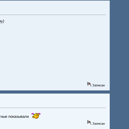
му)
Записан
етные показывали
Записан