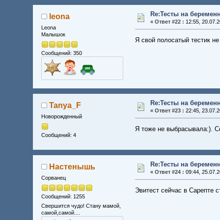
Re:Тесты на беремен
leona
«
Ответ #22 :
12:55, 20.07.2
Leona
Малышок
Я свой полосатый тестик не
Сообщений: 350
Re:Тесты на беремен
Tanya_F
«
Ответ #23 :
22:45, 23.07.2
Новорожденный
Я тоже не выбрасывала:). С
Сообщений: 4
Re:Тесты на беремен
Настенышь
«
Ответ #24 :
09:44, 25.07.2
Сорванец
Эвитест сейчас в Сарепте с
Сообщений: 1255
Свершится чудо! Стану мамой,
самой,самой....