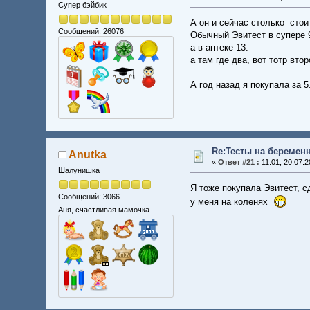
Супер бэйбик
А он и сейчас столько стои
Сообщений: 26076
Обычный Эвитест в супере 9
а в аптеке 13.
а там где два, вот тотр втор
А год назад я покупала за 5
Re:Тесты на беремен
Anutka
«
Ответ #21 :
11:01, 20.07.2
Шалунишка
Я тоже покупала Эвитест, с
Сообщений: 3066
у меня на коленях
Аня, счастливая мамочка