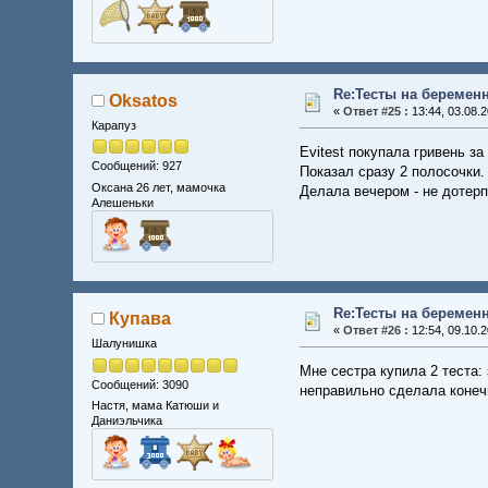
Re:Тесты на беремен
Oksatos
«
Ответ #25 :
13:44, 03.08.2
Карапуз
Evitest покупала гривень за
Сообщений: 927
Показал сразу 2 полосочки.
Оксана 26 лет, мамочка
Делала вечером - не дотерп
Алешеньки
Re:Тесты на беремен
Купава
«
Ответ #26 :
12:54, 09.10.2
Шалунишка
Мне сестра купила 2 теста: 
Сообщений: 3090
неправильно сделала конеч
Настя, мама Катюши и
Даниэльчика