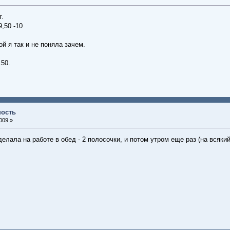
т.
,50 -10
ой я так и не поняла зачем.
.50.
ность
009 »
делала на работе в обед - 2 полосочки, и потом утром еще раз (на всяки