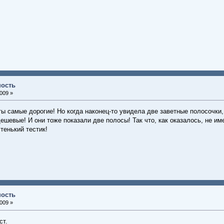
ность
009 »
ты самые дорогие! Но когда наконец-то увидела две заветные полосочки,
ешевые! И они тоже показали две полосы! Так что, как оказалось, не им
тенький тестик!
ность
009 »
ст.