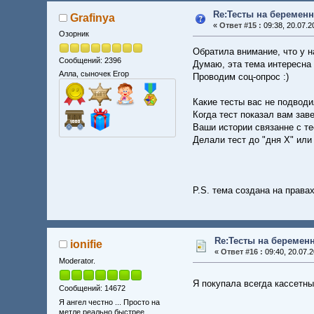
Re:Тесты на беременн
Grafinya
«
Ответ #15 :
09:38, 20.07.2
Озорник
Обратила внимание, что у н
Сообщений: 2396
Думаю, эта тема интересна 
Алла, сыночек Егор
Проводим соц-опрос :)
Какие тесты вас не подвод
Когда тест показал вам зав
Ваши истории связанне с те
Делали тест до "дня Х" или
P.S. тема создана на правах
Re:Тесты на беремен
ionifie
«
Ответ #16 :
09:40, 20.07.2
Moderator.
Я покупала всегда кассетн
Сообщений: 14672
Я ангел честно ... Просто на
метле реально быстрее