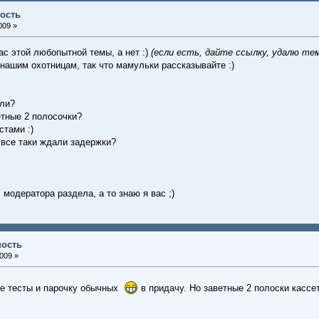
ость
009 »
ас этой любопытной темы, а нет :)
(если есть, дайте ссылку, удалю те
нашим охотницам, так что мамульки рассказывайте :)
или?
етные 2 полосочки?
стами :)
 все таки ждали задержки?
 модератора раздела, а то знаю я вас ;)
ность
009 »
ые тесты и парочку обычных
в придачу. Но заветные 2 полоски касс