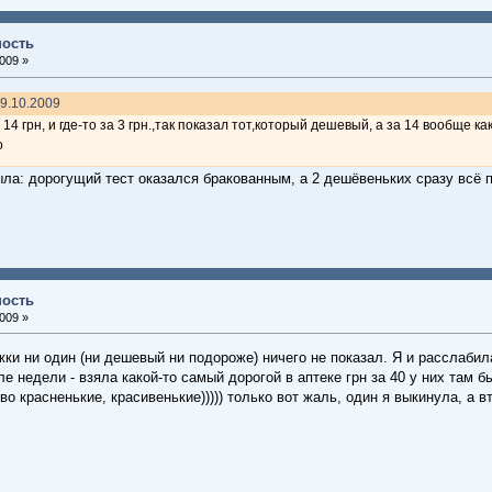
ность
009 »
9.10.2009
 14 грн, и где-то за 3 грн.,так показал тот,который дешевый, а за 14 вообще к
о
ыла: дорогущий тест оказался бракованным, а 2 дешёвеньких сразу всё
ность
009 »
ки ни один (ни дешевый ни подороже) ничего не показал. Я и расслабила
е недели - взяла какой-то самый дорогой в аптеке грн за 40 у них там б
о красненькие, красивенькие))))) только вот жаль, один я выкинула, а в