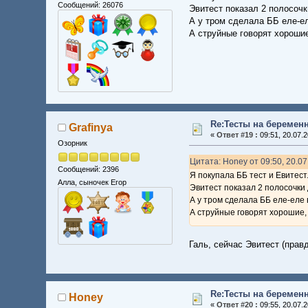
Сообщений: 26076
Эвитест показал 2 полосочки 
А у тром сделала ББ еле-е
А струйные говорят хорошие
Re:Тесты на беремен
Grafinya
«
Ответ #19 :
09:51, 20.07.2
Озорник
Цитата: Honey от 09:50, 20.0
Сообщений: 2396
Я покупала ББ тест и Евитест
Алла, сыночек Егор
Эвитест показал 2 полосочки д
А у тром сделала ББ еле-еле
А струйные говорят хорошие, 
Галь, сейчас Эвитест (правда
Re:Тесты на беремен
Honey
«
Ответ #20 :
09:55, 20.07.2