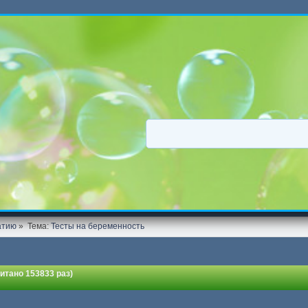
атию
»
Тема:
Тесты на беременность
итано 153833 раз)