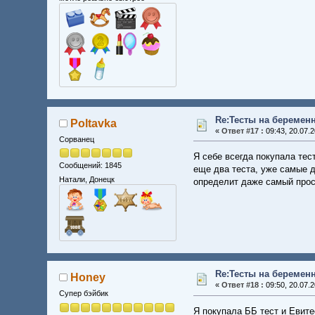
Re:Тесты на беремен
Poltavka
«
Ответ #17 :
09:43, 20.07.2
Сорванец
Я себе всегда покупала тес
Сообщений: 1845
еще два теста, уже самые д
Натали, Донецк
определит даже самый прос
Re:Тесты на беремен
Honey
«
Ответ #18 :
09:50, 20.07.2
Супер бэйбик
Я покупала ББ тест и Евите