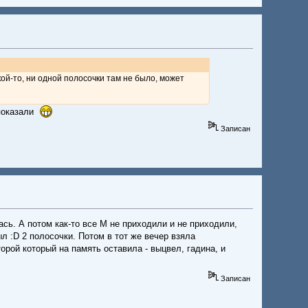
акой-то, ни одной полосочки там не было, может
 показали
Записан
сь. А потом как-то все М не приходили и не приходили,
ыл :D 2 полосочки. Потом в тот же вечер взяла
торой который на память оставила - выцвел, гадина, и
Записан