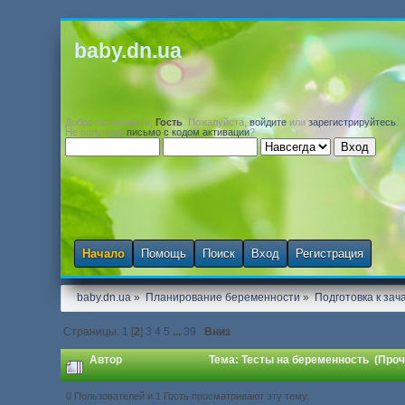
baby.dn.ua
Добро пожаловать,
Гость
. Пожалуйста,
войдите
или
зарегистрируйтесь
.
Не получили
письмо с кодом активации
?
Начало
Помощь
Поиск
Вход
Регистрация
baby.dn.ua
»
Планирование беременности
»
Подготовка к зач
Страницы:
1
[
2
]
3
4
5
...
39
Вниз
Автор
Тема: Тесты на беременность (Проч
0 Пользователей и 1 Гость просматривают эту тему.