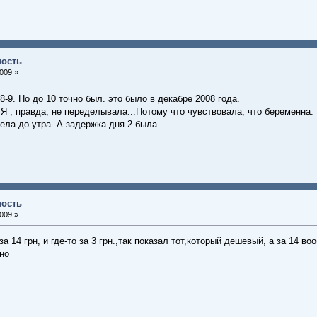
ность
009 »
 8-9. Но до 10 точно был. это было в декабре 2008 года.
 Я , правда, не переделывала...Потому что чувствовала, что беременна.
ела до утра. А задержка дня 2 была
ность
009 »
за 14 грн, и где-то за 3 грн.,так показал тот,который дешевый, а за 14 в
но