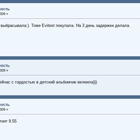
ность
009 »
 выбрасывала:). Тоже Evitest покупала. На 3 день задержки делала.
ность
009 »
ейчас с гордостью в детский альбомчик вклеила)))
ность
009 »
тоит 9.55