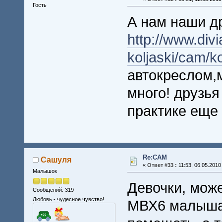
Гость
А нам наши др
http://www.divi
koljaski/cam/k
автокреслом,м
много! друзь
практике еще 
Re:CAM
Сашуля
«
Ответ #33 :
11:53, 06.05.2010
Малышок
Девочки, може
Сообщений: 319
Любовь - чудесное чувство!
МВХ6 малыша 