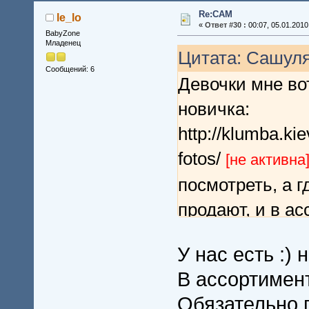
Re:CAM
le_lo
«
Ответ #30 :
00:07, 05.01.2010
BabyZone
Младенец
Цитата: Сашуля 
Сообщений: 6
Девочки мне во
новичка:
http://klumba.ki
fotos/
[не активна
посмотреть, а г
продают, и в а
может кто знает
У нас есть :)
В ассортимент
Обязательно п