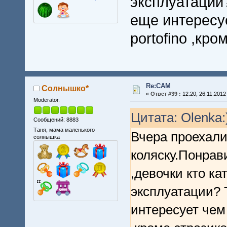
эксплуатации?
еще интересу
portofino ,кр
Re:CAM
Солнышко*
«
Ответ #39 :
12:20, 26.11.2012
Moderator.
Цитата: Olenka:)
Сообщений: 8883
Таня, мама маленького
Вчера проехали
солнышка
коляску.Понрави
,девочки кто ка
эксплуатации? 
интересует чем 