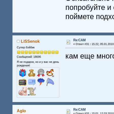
попробуйте и 
поймете подх
Re:CAM
LiSSenok
«
Ответ #31 :
15:22, 05.01.2010
Супер бэйбик
кам еще мног
Сообщений: 18696
Я не подарок, но и у вас не день
рождения!
Re:CAM
Aglo
«
Ответ #32 :
15:01, 12.03.2010