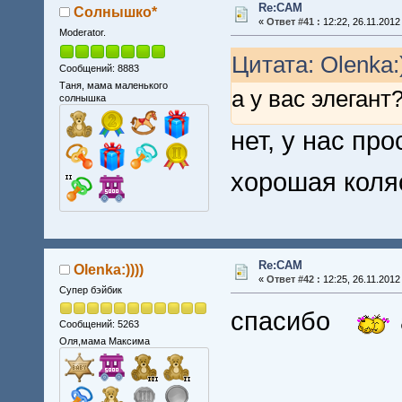
Re:CAM
Солнышко*
«
Ответ #41 :
12:22, 26.11.2012
Moderator.
Цитата: Olenka:)
Сообщений: 8883
Таня, мама маленького
а у вас элегант
солнышка
нет, у нас пр
хорошая коля
Re:CAM
Olenka:))))
«
Ответ #42 :
12:25, 26.11.2012
Супер бэйбик
спасибо
Сообщений: 5263
Оля,мама Максима