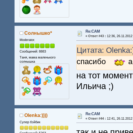
Re:CAM
Солнышко*
«
Ответ #43 :
12:36, 26.11.2012
Moderator.
Цитата: Olenka:)
Сообщений: 8883
Таня, мама маленького
спасибо
а
солнышка
на тот момен
Ильича ;)
Re:CAM
Olenka:))))
«
Ответ #44 :
12:41, 26.11.2012
Супер бэйбик
так и не прив