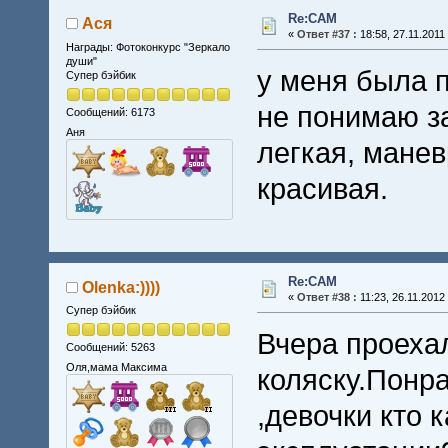
Re:CAM
Ася
«
Ответ #37 :
18:58, 27.11.2011
Награды: Фотоконкурс "Зеркало
души"
у меня была п
Супер бэйбик
не понимаю з
Сообщений: 6173
Аня
легкая, манев
красивая.
Re:CAM
Olenka:))))
«
Ответ #38 :
11:23, 26.11.2012
Супер бэйбик
Вчера проеха
Сообщений: 5263
Оля,мама Максима
коляску.Понра
,девочки кто 