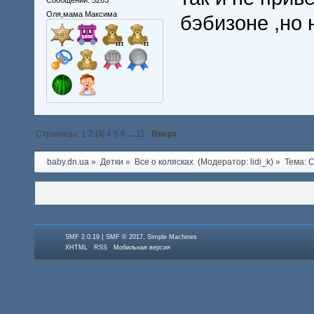
Сообщений: 5263
Оля,мама Максима
бэбизоне ,но 
Страницы:
1
2
[
3
]
4
5
6
...
11
Вверх
baby.dn.ua
»
Детки
»
Все о колясках 
(Модератор:
lidi_k
) »
Тема:
|
,
SMF 2.0.19
SMF © 2017
Simple Machines
XHTML
RSS
Мобильная версия