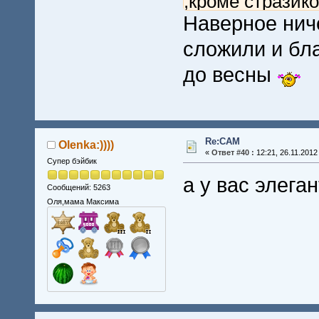
,кроме стразик
Наверное ни
сложили и бл
до весны
Re:CAM
Olenka:))))
«
Ответ #40 :
12:21, 26.11.2012
Супер бэйбик
а у вас элега
Сообщений: 5263
Оля,мама Максима