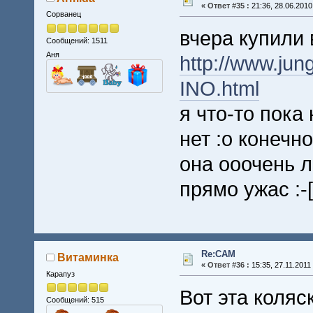
«
Ответ #35 :
21:36, 28.06.2010
Сорванец
вчера купили 
Сообщений: 1511
Аня
http://www.ju
INO.html
я что-то пока
нет :o конечн
она ооочень л
прямо ужас :-[
Re:CAM
Витаминка
«
Ответ #36 :
15:35, 27.11.2011
Карапуз
Вот эта коляс
Сообщений: 515