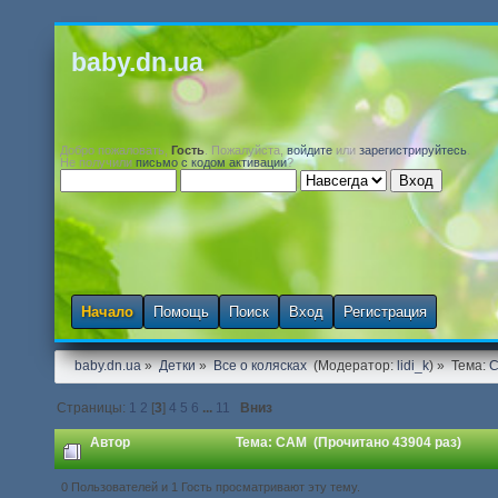
baby.dn.ua
Добро пожаловать,
Гость
. Пожалуйста,
войдите
или
зарегистрируйтесь
.
Не получили
письмо с кодом активации
?
Начало
Помощь
Поиск
Вход
Регистрация
baby.dn.ua
»
Детки
»
Все о колясках 
(Модератор:
lidi_k
) »
Тема:
Страницы:
1
2
[
3
]
4
5
6
...
11
Вниз
Автор
Тема: CAM (Прочитано 43904 раз)
0 Пользователей и 1 Гость просматривают эту тему.