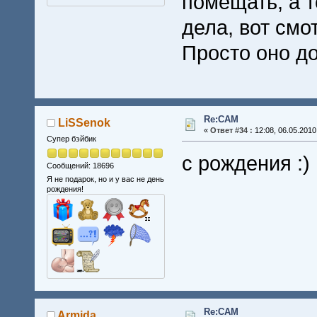
помещать, а т
дела, вот смо
Просто оно до
Re:CAM
LiSSenok
«
Ответ #34 :
12:08, 06.05.2010
Супер бэйбик
с рождения :)
Сообщений: 18696
Я не подарок, но и у вас не день
рождения!
Re:CAM
Armida