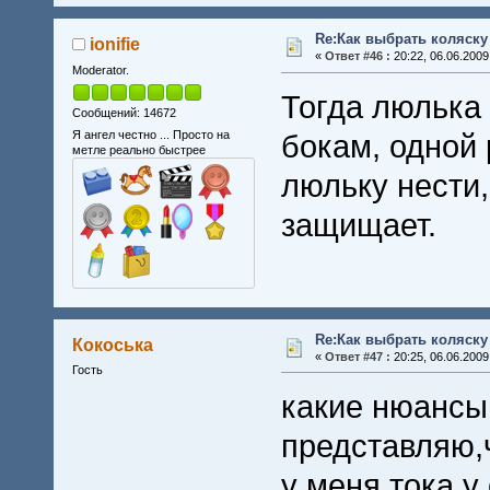
Re:Как выбрать коляску
ionifie
«
Ответ #46 :
20:22, 06.06.2009
Moderator.
Тогда люлька 
Сообщений: 14672
Я ангел честно ... Просто на
бокам, одной 
метле реально быстрее
люльку нести,
защищает.
Re:Как выбрать коляску
Кокоська
«
Ответ #47 :
20:25, 06.06.2009
Гость
какие нюансы 
представляю,ч
у меня тока у