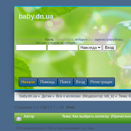
baby.dn.ua
Добро пожаловать,
Гость
. Пожалуйста,
войдите
или
зарегистрируйтесь
.
Не получили
письмо с кодом активации
?
Начало
Помощь
Поиск
Вход
Регистрация
baby.dn.ua
»
Детки
»
Все о колясках 
(Модератор:
lidi_k
) »
Тема:
К
Страницы:
1
2
3
[
4
]
5
6
7
...
60
Вниз
Автор
Тема: Как выбрать коляску (Прочитано
0 Пользователей и 1 Гость просматривают эту тему.