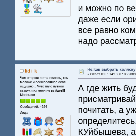
и можно по ве
даже если ор
все равно ком
надо рассмат
Re:Как выбрать коляску
lidi_k
«
Ответ #55 :
14:18, 07.06.2009
Чем старше я становлюсь, тем
моложе и бесшабашнее себя
А где жить бу
ощущаю... Чувствую путной
старухи из меня не выйдет!!!
Moderator
присматривай
Сообщений: 4924
почитать, а у
Лида
определитесь.
КУйбышева, а