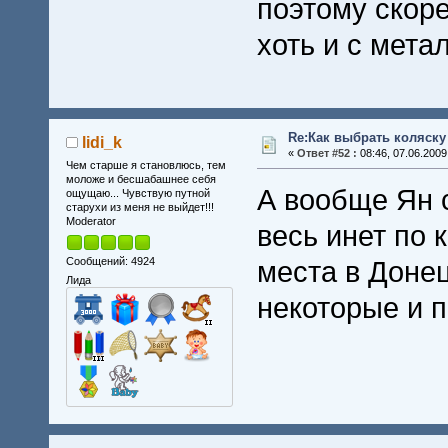
поэтому скор
хоть и с мета
Re:Как выбрать коляску
lidi_k
«
Ответ #52 :
08:46, 07.06.2009
Чем старше я становлюсь, тем
моложе и бесшабашнее себя
А вообще Ян 
ощущаю... Чувствую путной
старухи из меня не выйдет!!!
Moderator
весь инет по 
Сообщений: 4924
места в Донец
Лида
некоторые и п