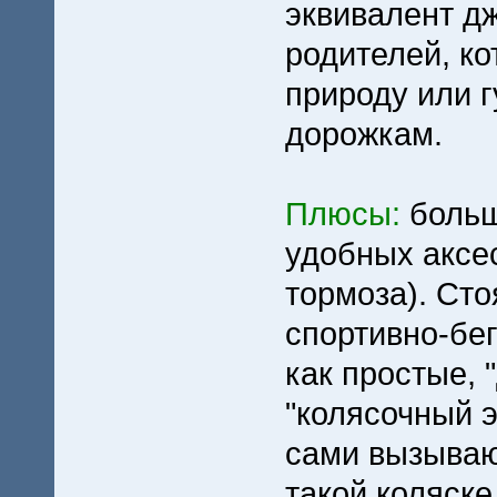
эквивалент д
родителей, ко
природу или г
дорожкам.
Плюсы:
больш
удобных аксес
тормоза). Сто
спортивно-бег
как простые, "
"колясочный э
сами вызывают
такой коляске