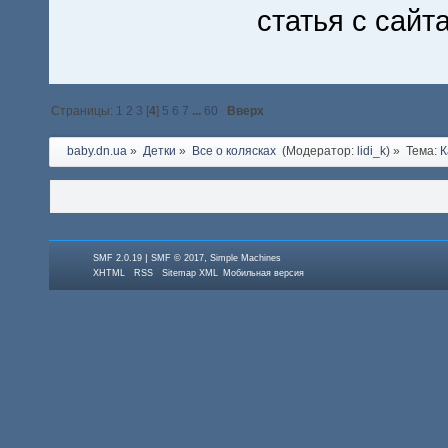
статья с сайт
Страницы:
1
2
3
[
4
]
5
6
7
...
60
Вверх
baby.dn.ua
»
Детки
»
Все о колясках 
(Модератор:
lidi_k
) »
Тема:
К
|
,
SMF 2.0.19
SMF © 2017
Simple Machines
XHTML
RSS
Sitemap XML
Мобильная версия