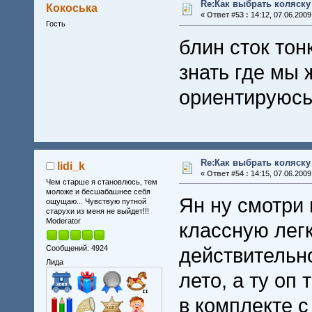
Re:Как выбрать коляску
Кокоська
«
Ответ #53 :
14:12, 07.06.2009
Гость
блин сток тон
знать где мы 
ориентируюсь 
Re:Как выбрать коляску
lidi_k
«
Ответ #54 :
14:15, 07.06.2009
Чем старше я становлюсь, тем
моложе и бесшабашнее себя
Ян ну смотри 
ощущаю... Чувствую путной
старухи из меня не выйдет!!!
Moderator
классную легк
Сообщений: 4924
действительн
Лида
лето, а ту оп
в комплекте с