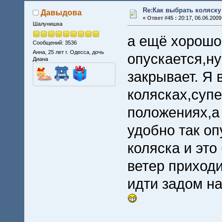
Re:Как выбрать коляску
Давыдова
«
Ответ #45 :
20:17, 06.06.2009
Шалунишка
а ещё хорошо
Сообщений: 3536
Анна, 25 лет г. Одесса, дочь
опускается,ну
Диана
закрывает. Я 
колясках,супе
положениях,а
удобно так оп
коляска и это
ветер приходи
идти задом н