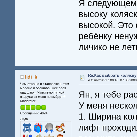
Я следующему
высоку коляск
высокой. Это о
ребёнку ненуж
личико не лет
Re:Как выбрать коляску
lidi_k
«
Ответ #51 :
08:45, 07.06.2009
Чем старше я становлюсь, тем
моложе и бесшабашнее себя
Ян, я тебе ра
ощущаю... Чувствую путной
старухи из меня не выйдет!!!
Moderator
У меня нескол
Сообщений: 4924
1. Ширина кол
Лида
лифт проходил