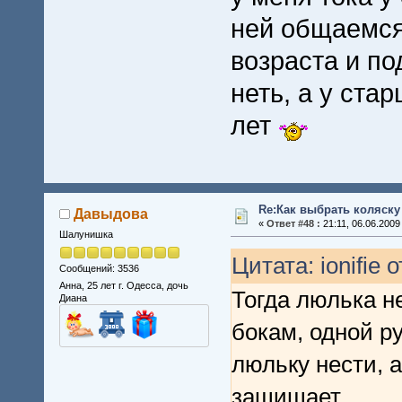
ней общаемся 
возраста и по
неть, а у ста
лет
Re:Как выбрать коляску
Давыдова
«
Ответ #48 :
21:11, 06.06.2009
Шалунишка
Цитата: ionifie 
Сообщений: 3536
Анна, 25 лет г. Одесса, дочь
Тогда люлька н
Диана
бокам, одной р
люльку нести, а
защищает.