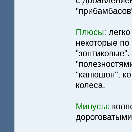
с добавление
"прибамбасов
Плюсы:
легко
некоторые по 
"зонтиковые"
"полезностям
"капюшон", ко
колеса.
Минусы:
коляс
дороговатыми