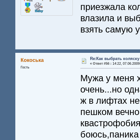
приезжала кол
влазила и вы
взять самую у
Re:Как выбрать коляску
Кокоська
«
Ответ #56 :
14:22, 07.06.2009
Гость
Мужа у меня х
очень...но од
ж в лифтах не
пешком вечно 
квастрофобия.
боюсь,паника