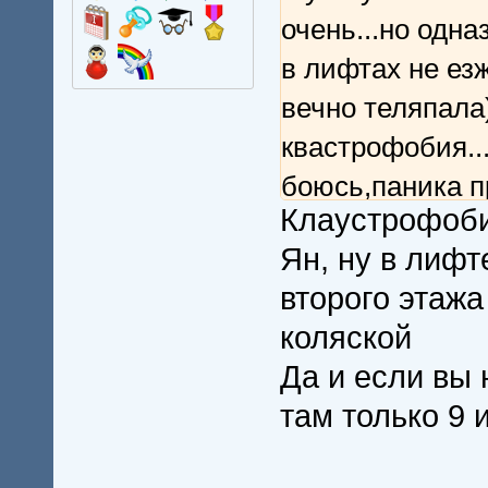
очень...но одна
в лифтах не ез
вечно теляпала)
квастрофобия..
боюсь,паника п
Клаустрофоби
само...а в лиф
Ян, ну в лифт
перед мужем и 
второго этажа
не проеду
коляской
Да и если вы 
там только 9 