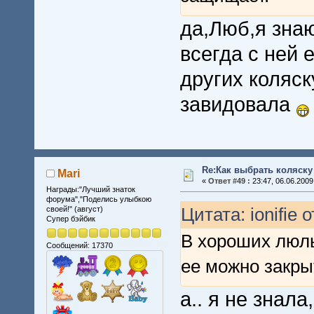
да,Люб,я знаю
всегда с ней 
других коляс
завидовала
Re:Как выбрать коляску
Mari
«
Ответ #49 :
23:47, 06.06.2009
Награды:"Лучший знаток
форума","Поделись улыбкою
Цитата: ionifie 
своей!" (август)
Супер бэйбик
В хороших люль
Сообщений: 17370
ее можно закры
а.. я не знала