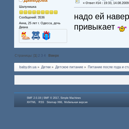
Давыдова
«
Ответ #14 :
19:33, 14.08.2009
Шалунишка
надо ей наве
Сообщений: 3536
Анна, 25 лет г. Одесса, дочь
привыкает
Диана
Страницы: [
1
]
2
3
4
Вверх
baby.dn.ua
»
Детки
»
Детское питание
»
Питание после года и с
|
,
SMF 2.0.19
SMF © 2017
Simple Machines
XHTML
RSS
Sitemap XML
Мобильная версия