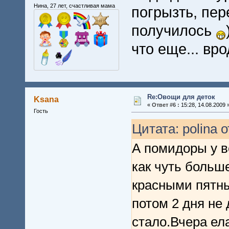
Нина, 27 лет, счастливая мама
погрызть, пер
получилось
что еще... вро
Re:Овощи для деток
Ksana
«
Ответ #6 :
15:28, 14.08.2009 
Гость
Цитата: polina о
А помидоры у в
как чуть больше
красными пятны
потом 2 дня не
стало.Вчера ела