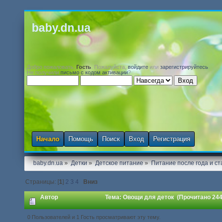
baby.dn.ua
Добро пожаловать,
Гость
. Пожалуйста,
войдите
или
зарегистрируйтесь
.
Не получили
письмо с кодом активации
?
Начало
Помощь
Поиск
Вход
Регистрация
baby.dn.ua
»
Детки
»
Детское питание
»
Питание после года и с
Страницы: [
1
]
2
3
4
Вниз
Автор
Тема: Овощи для деток (Прочитано 244
0 Пользователей и 1 Гость просматривают эту тему.