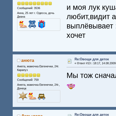
и моя лук ку
Сообщений: 3536
Анна, 25 лет г. Одесса, дочь
любит,видит аж
Диана
выплёвывает 
хочет
Re:Овощи для деток
анюта
«
Ответ #13 :
18:17, 14.08.2009
Анюта, мамочка Евгенечки, 24г.
Карапуз
Мы тож снача
Сообщений: 759
Анюта, мамочка Евгенечки, 24г.,
Донецк
Re:Овощи для деток