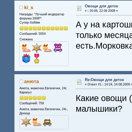
Овощи для деток
ki_s
«
:
20:06, 22.06.2008 »
Награды: "Лучший модератор
форума 2008"!
А у на картош
Супер бэйбик
только месяца
Сообщений: 5554
Снежана
есть.Морковка
Re:Овощи для деток
анюта
«
Ответ #1 :
14:24, 14.08.2009 
Анюта, мамочка Евгенечки, 24г.
Карапуз
Какие овощи 
Сообщений: 759
малышики?
Анюта, мамочка Евгенечки, 24г.,
Донецк