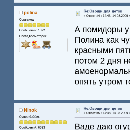
Re:Овощи для деток
polina
«
Ответ #4 :
14:43, 14.08.2009 
Сорванец
А помидоры у
Сообщений: 1872
Света,Краматорск
Полина как чу
красными пят
потом 2 дня н
амоенормальн
опять утром т
Re:Овощи для деток
Ninok
«
Ответ #5 :
14:48, 14.08.2009 
Супер бэйбик
Ваде даю огу
Сообщений: 6593