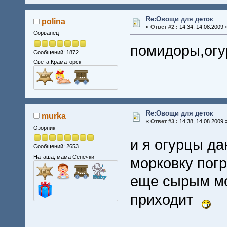
Re:Овощи для деток
polina
«
Ответ #2 :
14:34, 14.08.2009 
Сорванец
помидоры,огу
Сообщений: 1872
Света,Краматорск
Re:Овощи для деток
murka
«
Ответ #3 :
14:38, 14.08.2009 
Озорник
и я огурцы да
Сообщений: 2653
Наташа, мама Сенечки
морковку погр
еще сырым мож
приходит