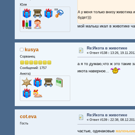
Юля
А у меня только внизу животика и
будет)))
мой малыш икал в животике час
Re:Икота в животике
kusya
«
Ответ #138 :
13:26, 19.11.201
Сорванец
а я то думаю,что ж это такие 
Сообщений: 1757
икота наверное...
Анюта)
Re:Икота в животике
cot.eva
«
Ответ #139 :
22:38, 08.12.201
Гость
частые, одинаковые
маленьки