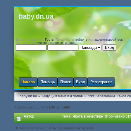
baby.dn.ua
Добро пожаловать,
Гость
. Пожалуйста,
войдите
или
зарегистрируйтесь
.
Не получили
письмо с кодом активации
?
Начало
Помощь
Поиск
Вход
Регистрация
baby.dn.ua
»
Будущим мамам и папам
»
Уже беременны. Какое сч
Страницы:
1
...
7
8
9
[
10
]
11
Вниз
Автор
Тема: Икота в животике (Прочитано 514
0 Пользователей и 1 Гость просматривают эту тему.