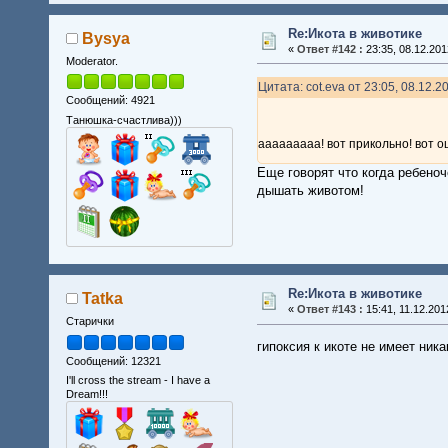
Re:Икота в животике
Bysya
«
Ответ #142 :
23:35, 08.12.201
Moderator.
Цитата: cot.eva от 23:05, 08.12.2
Сообщений: 4921
Танюшка-счастлива)))
ааааааааа! вот прикольно! вот 
Еще говорят что когда ребеноч
дышать животом!
Re:Икота в животике
Tatka
«
Ответ #143 :
15:41, 11.12.201
Старички
гипоксия к икоте не имеет ник
Сообщений: 12321
I'll cross the stream - I have a
Dream!!!