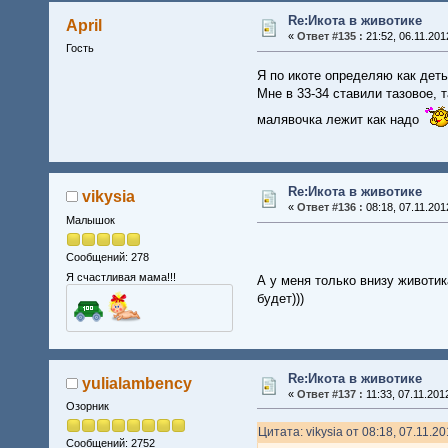
Re:Икота в животике
April
«
Ответ #135 :
21:52, 06.11.201
Гость
Я по икоте определяю как дет
Мне в 33-34 ставили тазовое, 
малявочка лежит как надо
Re:Икота в животике
vikysia
«
Ответ #136 :
08:18, 07.11.201
Малышок
Сообщений: 278
Я счастливая мама!!!
А у меня только внизу животик
будет)))
Re:Икота в животике
yulialambency
«
Ответ #137 :
11:33, 07.11.201
Озорник
Цитата: vikysia от 08:18, 07.11.2
Сообщений: 2752