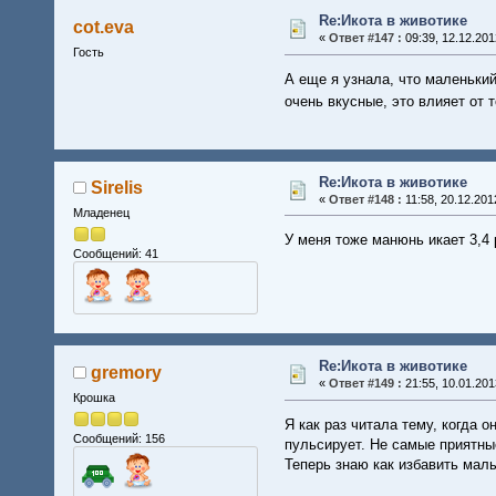
Re:Икота в животике
cot.eva
«
Ответ #147 :
09:39, 12.12.201
Гость
А еще я узнала, что маленький
очень вкусные, это влияет от 
Re:Икота в животике
Sirelis
«
Ответ #148 :
11:58, 20.12.201
Младенец
У меня тоже манюнь икает 3,4 
Сообщений: 41
Re:Икота в животике
gremory
«
Ответ #149 :
21:55, 10.01.201
Крошка
Я как раз читала тему, когда о
Сообщений: 156
пульсирует. Не самые приятн
Теперь знаю как избавить ма