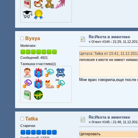
Re:Икота в животике
Bysya
«
Ответ #144 :
21:29, 11.12.201
Moderator.
Цитата: Tatka от 15:41, 11.12.201
Сообщений: 4921
гипоксия к икоте не имеет никак
Танюшка-счастлива)))
Мне врач говорила,еще после 
Re:Икота в животике
Tatka
«
Ответ #145 :
21:48, 11.12.201
Старички
Цитировать
Сообщений: 12321