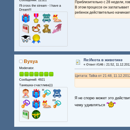
Приблизительно с 28 недели, гов
I'll cross the stream - I have a
В этом процессе он заглатывает
Dream!!!
ребенок действительно начинает
Re:Икота в животике
Bysya
«
Ответ #146 :
21:52, 11.12.201
Moderator.
Цитата: Tatka от 21:48, 11.12.201
Сообщений: 4921
Танюшка-счастлива)))
Я не спорю может это действи
чему удивляться