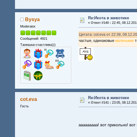
Re:Икота в животике
Bysya
«
Ответ #140 :
22:45, 08.12.201
Moderator.
Цитата: cot.eva от 22:38, 08.12.2
Сообщений: 4921
частые, одинаковые
маленькие
т
Танюшка-счастлива)))
Re:Икота в животике
cot.eva
«
Ответ #141 :
23:05, 08.12.201
Гость
ааааааааа! вот прикольно! во