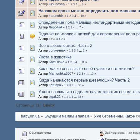
Автор
Klounessa
«
1
2
3
4
...
6
»
На каком сроке можно определить пол малыша н
Автор
katunchik
«
1
2
3
4
...
10
»
Определение пола малыша нестандартными метода
Автор
Леро4кА
«
1
2
3
4
...
7
»
Гадание на иголке с ниткой для определения пола р
Автор tutta
«
1
2
»
Все о шевелюшках. Часть 2
Автор
солнечная
«
1
2
3
4
...
9
»
Икота в животике
Автор
KateRinka
«
1
2
3
4
...
11
»
Как я ласково называю своё пузико и его жителя?
Автор
Mamochka2007
«
1
2
3
4
...
10
»
Когда начинаются первые шевелюшки? Часть 2
Автор
Tatunya
«
1
2
3
4
...
33
»
У кого во сколько неделек начал животик появлятьс
Автор
olgak22
«
1
2
3
4
...
45
»
Страницы: [
1
]
Вверх
baby.dn.ua
»
Будущим мамам и папам
»
Уже беременны. Какое сч
Обычная тема
Заблокированная тем
Прикрепленная тема
Популярная тема (более 100 ответов)