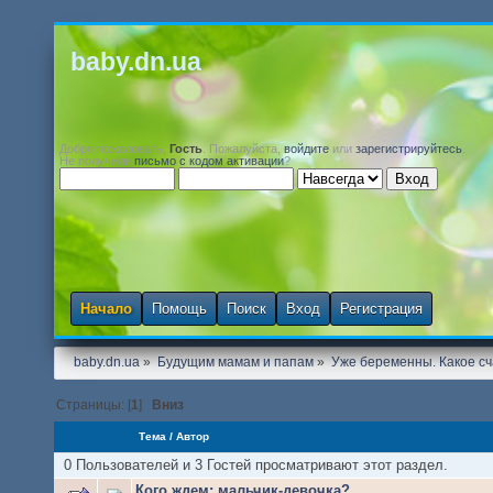
baby.dn.ua
Добро пожаловать,
Гость
. Пожалуйста,
войдите
или
зарегистрируйтесь
.
Не получили
письмо с кодом активации
?
Начало
Помощь
Поиск
Вход
Регистрация
baby.dn.ua
»
Будущим мамам и папам
»
Уже беременны. Какое сч
Страницы: [
1
]
Вниз
Тема
/
Автор
0 Пользователей и 3 Гостей просматривают этот раздел.
Кого ждем: мальчик-девочка?