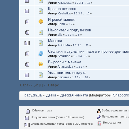
Автор
Клюковка
«
1
2
3
4
...
12
»
Кресло-шезлонг
Автор
Realistka
«
1
2
3
4
...
15
»
Игровой манеж
Автор
Fendi
«
1
2
»
Накопители подгузников
Автор
alia
«
1
2
3
4
...
6
»
Манежи
Автор
ASLEMA
«
1
2
3
4
...
23
»
Столики и стульчики, парты и прочее для м
Автор
Smallbee
«
1
2
3
4
...
7
»
Выросли с манежа
Автор
Anastasiya
«
1
2
3
4
»
Увлажнитель воздуха
Автор
плюшка
«
1
2
3
4
...
18
»
Страницы: [
1
]
2
Вверх
baby.dn.ua
»
Детки
»
Детская комната
(Модераторы:
Shapoch
Обычная тема
Заблокированная 
Прикрепленная те
Популярная тема (более 100 ответов)
Голосование
Очень популярная тема (более 300 ответов)