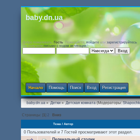
baby.dn.ua
Добро пожаловать,
Гость
. Пожалуйста,
войдите
или
зарегистрируйтесь
.
Не получили
письмо с кодом активации
?
Начало
Помощь
Поиск
Вход
Регистрация
baby.dn.ua
»
Детки
»
Детская комната
(Модераторы:
Shapoch
Страницы: [
1
]
2
Вниз
Тема
/
Автор
0 Пользователей и 7 Гостей просматривают этот раздел.
Пеленальный столик