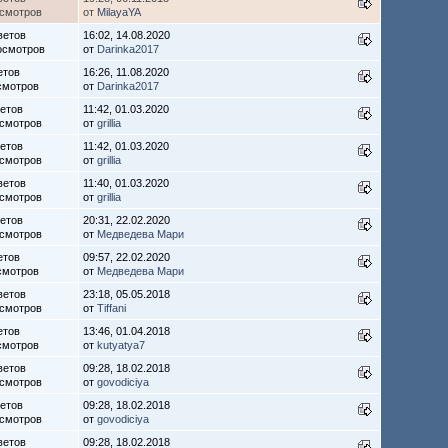
осмотров
от
MilayaYA
ветов
16:02, 14.08.2020
осмотров
от
Darinka2017
етов
16:26, 11.08.2020
смотров
от
Darinka2017
ветов
11:42, 01.03.2020
осмотров
от
grillia
ветов
11:42, 01.03.2020
осмотров
от
grillia
ветов
11:40, 01.03.2020
осмотров
от
grillia
ветов
20:31, 22.02.2020
осмотров
от
Медведева Мари
етов
09:57, 22.02.2020
смотров
от
Медведева Мари
ветов
23:18, 05.05.2018
осмотров
от
Tiffani
етов
13:46, 01.04.2018
смотров
от
kutyatya7
ветов
09:28, 18.02.2018
осмотров
от
govodiciya
ветов
09:28, 18.02.2018
осмотров
от
govodiciya
ветов
09:28, 18.02.2018