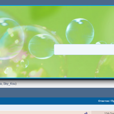
ka
,
Sky_Ksu
)
Ответов
/
П
124 От