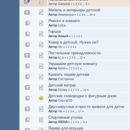
Автор
Ganusia
«
1
2
3
4
...
9
»
Мебель и интерьеры детской
Автор
Anastasiya
«
1
2
3
4
...
53
»
Ремонт в комнате
Автор
Lei1a
Горшок
Автор АлишА
«
1
2
3
4
»
Ковер в детской. Нужен ли?
Автор
Vic
«
1
2
3
4
»
Постельные принадлежности
Автор
ki_s
«
1
2
3
4
...
22
»
Украшаем детскую комнату
Автор
Nomi
«
1
2
3
4
5
»
Кровать нашим деткам
Автор
Сестричка
Детский матрас
Автор
Honey
«
1
2
3
4
...
14
»
Детские сковородки с фигурным дном
Автор
Ольга233
Двухъярусные и просто кровати для деток
Автор
Vic
«
1
2
3
4
...
17
»
Спортивные уголки
Автор IRENA
«
1
2
3
4
...
6
»
Ящики для игрушек