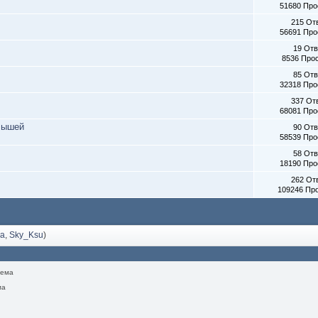
51680 Пр
215 От
56691 Пр
19 От
8536 Про
85 От
32318 Пр
337 От
68081 Пр
алышей
90 От
58539 Пр
58 От
18190 Пр
262 От
109246 Пр
ka
,
Sky_Ksu
)
тема
ма