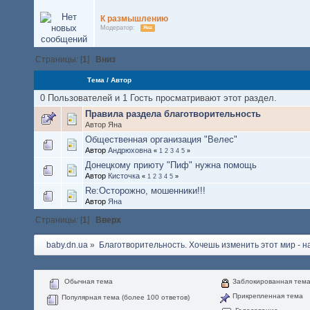
К размышлению
Модератор:
Яна
Страницы: [
1
]
Вниз
Тема
/
Автор
0 Пользователей и 1 Гость просматривают этот раздел.
Правила раздела благотворительность
Автор Яна
Общественная организация "Велес"
Автор
Андрюховна
«
1
2
3
4
5
»
Донецкому приюту "Пиф" нужна помощь
Автор
Кисточка
«
1
2
3
4
5
»
Re:Осторожно, мошенники!!!
Автор
Яна
Страницы: [
1
]
Вверх
baby.dn.ua
»
Благотворительность. Хочешь изменить этот мир - на
Обычная тема
Заблокированная тем
Прикрепленная тема
Популярная тема (более 100 ответов)