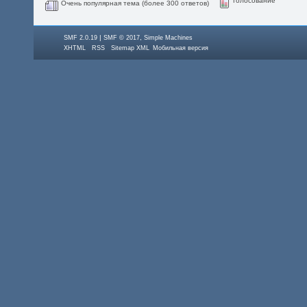
Голосование
Очень популярная тема (более 300 ответов)
|
,
SMF 2.0.19
SMF © 2017
Simple Machines
XHTML
RSS
Sitemap XML
Мобильная версия