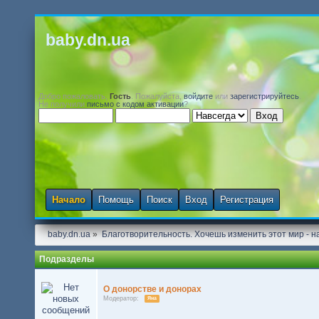
baby.dn.ua
Добро пожаловать,
Гость
. Пожалуйста,
войдите
или
зарегистрируйтесь
.
Не получили
письмо с кодом активации
?
Начало
Помощь
Поиск
Вход
Регистрация
baby.dn.ua
»
Благотворительность. Хочешь изменить этот мир - на
Подразделы
О донорстве и донорах
Модератор:
Яна