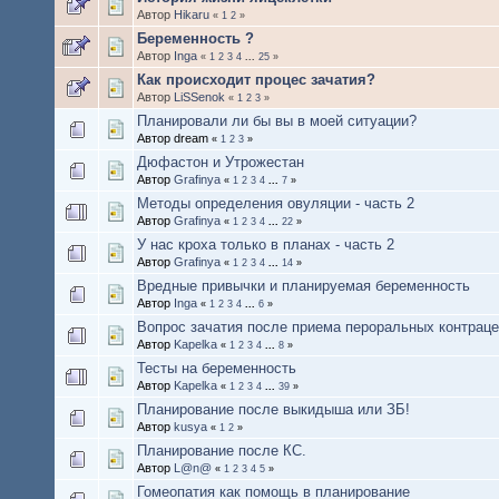
Автор
Hikaru
«
1
2
»
Беременность ?
Автор
Inga
«
1
2
3
4
...
25
»
Как происходит процес зачатия?
Автор
LiSSenok
«
1
2
3
»
Планировали ли бы вы в моей ситуации?
Автор dream
«
1
2
3
»
Дюфастон и Утрожестан
Автор
Grafinya
«
1
2
3
4
...
7
»
Методы определения овуляции - часть 2
Автор
Grafinya
«
1
2
3
4
...
22
»
У нас кроха только в планах - часть 2
Автор
Grafinya
«
1
2
3
4
...
14
»
Вредные привычки и планируемая беременность
Автор
Inga
«
1
2
3
4
...
6
»
Вопрос зачатия после приема пероральных контрац
Автор
Kapelka
«
1
2
3
4
...
8
»
Тесты на беременность
Автор
Kapelka
«
1
2
3
4
...
39
»
Планирование после выкидыша или ЗБ!
Автор
kusya
«
1
2
»
Планирование после КС.
Автор
L@n@
«
1
2
3
4
5
»
Гомеопатия как помощь в планирование