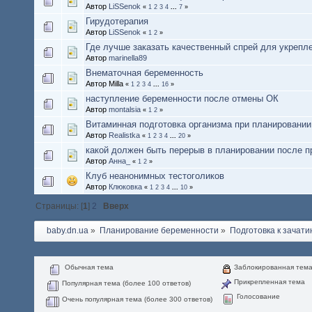
Автор
LiSSenok
«
1
2
3
4
...
7
»
Гирудотерапия
Автор
LiSSenok
«
1
2
»
Где лучше заказать качественный спрей для укрепл
Автор
marinella89
Внематочная беременность
Автор Milla
«
1
2
3
4
...
16
»
наступление беременности после отмены ОК
Автор
montalsia
«
1
2
»
Витаминная подготовка организма при планировании
Автор
Realistka
«
1
2
3
4
...
20
»
какой должен быть перерыв в планировании после п
Автор
Анна_
«
1
2
»
Клуб неанонимных тестоголиков
Автор
Клюковка
«
1
2
3
4
...
10
»
Страницы: [
1
]
2
Вверх
baby.dn.ua
»
Планирование беременности
»
Подготовка к зачати
Обычная тема
Заблокированная тем
Прикрепленная тема
Популярная тема (более 100 ответов)
Голосование
Очень популярная тема (более 300 ответов)