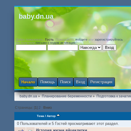
baby.dn.ua
Добро пожаловать,
Гость
. Пожалуйста,
войдите
или
зарегистрируйтесь
.
Не получили
письмо с кодом активации
?
Начало
Помощь
Поиск
Вход
Регистрация
baby.dn.ua
»
Планирование беременности
»
Подготовка к зачати
Страницы: [
1
]
2
Вниз
Тема
/
Автор
0 Пользователей и 5 Гостей просматривают этот раздел.
История жизни яйцеклетки