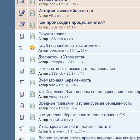
Автор
Inga
«
1
2
3
4
...
25
»
История жизни яйцеклетки
Автор
Hikaru
«
1
2
»
Как происходит процес зачатия?
Автор
LiSSenok
«
1
2
3
»
Гирудотерапия
Автор
LiSSenok
«
1
2
»
Клуб неанонимных тестоголиков
Автор
Клюковка
«
1
2
3
4
...
10
»
Дюфастон и Утрожестан
Автор
Grafinya
«
1
2
3
4
...
7
»
Гомеопатия как помощь в планирование
Автор
LiSSenok
«
1
2
3
4
...
7
»
Внематочная беременность
Автор Milla
«
1
2
3
4
...
16
»
какой должен быть перерыв в планировании после п
Автор
Анна_
«
1
2
»
Вредные привычки и планируемая беременность
Автор
Inga
«
1
2
3
4
...
6
»
наступление беременности после отмены ОК
Автор
montalsia
«
1
2
»
У нас кроха только в планах - часть 2
Автор
Grafinya
«
1
2
3
4
...
14
»
Вопрос зачатия после приема пероральных контрац