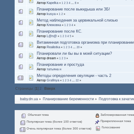
Автор
Kapelka
«
1
2
3
4
...
8
»
Планирование после выкидыша или ЗБ!
Автор
kusya
«
1
2
»
Метод наблюдения за цервикальной слизью
Автор
Клюковка
«
1
2
3
4
»
Планирование после КС.
Автор
L@n@
«
1
2
3
4
5
»
Витаминная подготовка организма при планировании
Автор
Realistka
«
1
2
3
4
...
20
»
Планировали ли бы вы в моей ситуации?
Автор dream
«
1
2
3
»
Планирование и простуда
Автор
татьяна н
Методы определения овуляции - часть 2
Автор
Grafinya
«
1
2
3
4
...
22
»
Страницы: [
1
]
2
Вверх
baby.dn.ua
»
Планирование беременности
»
Подготовка к зачати
Обычная тема
Заблокированная тем
Прикрепленная тема
Популярная тема (более 100 ответов)
Голосование
Очень популярная тема (более 300 ответов)