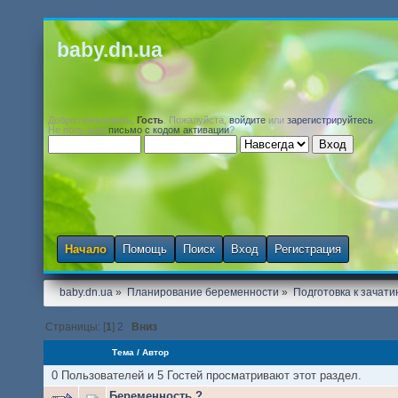
baby.dn.ua
Добро пожаловать,
Гость
. Пожалуйста,
войдите
или
зарегистрируйтесь
.
Не получили
письмо с кодом активации
?
Начало
Помощь
Поиск
Вход
Регистрация
baby.dn.ua
»
Планирование беременности
»
Подготовка к зачати
Страницы: [
1
]
2
Вниз
Тема
/
Автор
0 Пользователей и 5 Гостей просматривают этот раздел.
Беременность ?