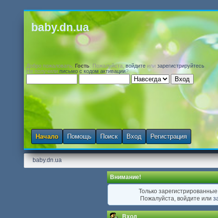
baby.dn.ua
Добро пожаловать,
Гость
. Пожалуйста,
войдите
или
зарегистрируйтесь
.
Не получили
письмо с кодом активации
?
Начало
Помощь
Поиск
Вход
Регистрация
baby.dn.ua
Внимание!
Только зарегистрированные 
Пожалуйста, войдите или
з
Вход