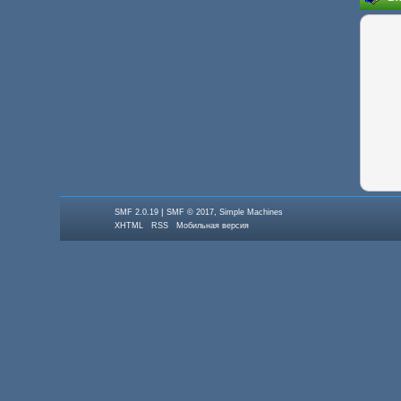
|
,
SMF 2.0.19
SMF © 2017
Simple Machines
XHTML
RSS
Мобильная версия