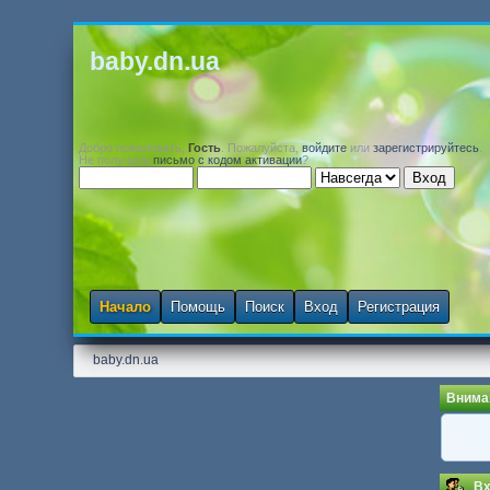
baby.dn.ua
Добро пожаловать,
Гость
. Пожалуйста,
войдите
или
зарегистрируйтесь
.
Не получили
письмо с кодом активации
?
Начало
Помощь
Поиск
Вход
Регистрация
baby.dn.ua
Внима
Вх