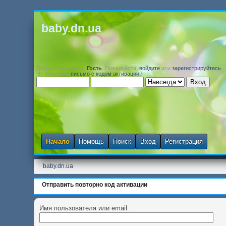
baby.dn.ua
Добро пожаловать,
Гость
. Пожалуйста,
войдите
или
зарегистрируйтесь
.
Не получили
письмо с кодом активации
?
Начало
Помощь
Поиск
Вход
Регистрация
baby.dn.ua
Отправить повторно код активации
Имя пользователя или email: