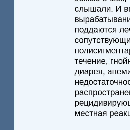
слышали. И в
вырабатывани
поддаются ле
сопутствующи
полисигмента
течение, гной
диарея, анеми
недостаточност
распростране
рецидивирующ
местная реак