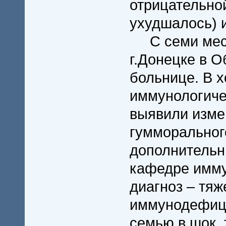
отрицательно
ухудшалось) 
С семи меся
г.Донецке в О
больнице. В 
иммунологиче
выявили изме
гумморальног
дополнительны
кафедре имму
диагноз – тя
иммунодефици
семью в шок, 