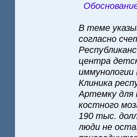
Обосновани
В теме указы
согласно сче
Республиканс
центра детск
иммунологии 
Клиника респ
Артемку для
костного моз
190 тыс. дол
люди не ост