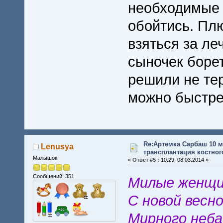
необходимые 
обойтись. Пл
взяться за ле
сыночек боре
решили не тер
можно быстре
Re:Артемка Сарбаш 10 м
Lenusya
трансплантация костного
Малышок
«
Ответ #5 :
10:29, 08.03.2014 »
Сообщений: 351
Милые женщин
С новой весно
Мирного неба