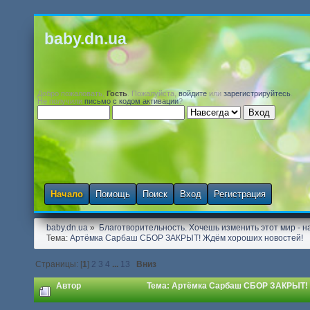
baby.dn.ua
Добро пожаловать,
Гость
. Пожалуйста,
войдите
или
зарегистрируйтесь
.
Не получили
письмо с кодом активации
?
Начало
Помощь
Поиск
Вход
Регистрация
baby.dn.ua
»
Благотворительность. Хочешь изменить этот мир - на
Тема:
Артёмка Сарбаш СБОР ЗАКРЫТ! Ждём хороших новостей!
Страницы: [
1
]
2
3
4
...
13
Вниз
Автор
Тема: Артёмка Сарбаш СБОР ЗАКРЫТ! Ж