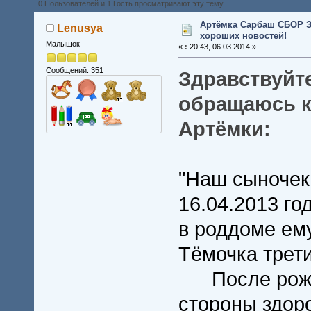
0 Пользователей и 1 Гость просматривают эту тему.
Артёмка Сарбаш СБОР 
Lenusya
хороших новостей!
Малышок
«
:
20:43, 06.03.2014 »
Сообщений: 351
Здравствуйт
обращаюсь к
Артёмки:
"Наш сыночек
16.04.2013 го
в роддоме ем
Тёмочка трети
После рожде
стороны здор