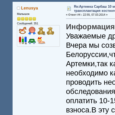
Re:Артемка Сарбаш 10 м
Lenusya
трансплантация костного
Малышок
«
Ответ #4 :
22:55, 07.03.2014 »
Сообщений: 351
Информация о
Уважаемые др
Вчера мы соз
Белоруссии,ч
Артемки,так к
необходимо к
проводить не
обследования
оплатить 10-1
взноса.В эту 