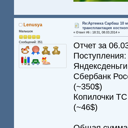
Re:Артемка Сарбаш 10 м
Lenusya
трансплантация костного
Малышок
«
Ответ #6 :
18:31, 08.03.2014 »
Сообщений: 351
Отчет за 06.0
Поступления: 
Яндексденьги 
Сбербанк Росс
(~350$)
Копилочки ТС 
(~46$)
Общая сумма 