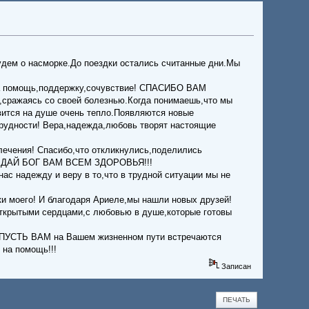
удем о насморке.До поездки остались считанные дни.Мы
 помощь,поддержку,сочувствие! СПАСИБО ВАМ
ражаясь со своей болезнью.Когда понимаешь,что мы
овится на душе очень тепло.Появляются новые
трудности! Вера,надежда,любовь творят настоящие
ечения! Спасибо,что откликнулись,поделились
ми! ДАЙ БОГ ВАМ ВСЕМ ЗДОРОВЬЯ!!!
 надежду и веру в то,что в трудной ситуации мы не
ки моего! И благодаря Ариеле,мы нашли новых друзей!
рытыми сердцами,с любовью в душе,которые готовы
 ПУСТЬ ВАМ на Вашем жизненном пути встречаются
 на помощь!!!
Записан
ПЕЧАТЬ