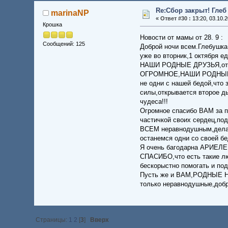
Re:Сбор закрыт! Глеб
marinaNP
«
Ответ #30 :
13:20, 03.10.2
Крошка
Новости от мамы от 28. 9 :
Сообщений: 125
Доброй ночи всем.Глебушка
уже во вторник,1 октября е
НАШИ РОДНЫЕ ДРУЗЬЯ,от ч
ОГРОМНОЕ,НАШИ РОДНЫЕ!!! 
не одни с нашей бедой,что
силы,открывается второе д
чудеса!!!
Огромное спасибо ВАМ за п
частичкой своих сердец,п
ВСЕМ неравнодушным,делаю
останемся одни со своей бе
Я очень багодарна АРИЕЛЕ,
СПАСИБО,что есть такие л
бескорыстно помогать и под
Пусть же и ВАМ,РОДНЫЕ НА
только неравнодушные,добр
Страницы:
1
2
[
3
]
Вверх