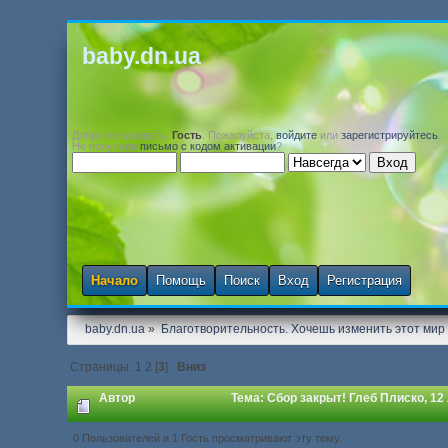
baby.dn.ua
Добро пожаловать,
Гость
. Пожалуйста,
войдите
или
зарегистрируйтесь
.
Не получили
письмо с кодом активации
?
Начало
Помощь
Поиск
Вход
Регистрация
baby.dn.ua
»
Благотворительность. Хочешь изменить этот мир -
Страницы:
1
2
[
3
]
Вниз
Автор
Тема: Сбор закрыт! Глеб Плиско, 12
0 Пользователей и 1 Гость просматривают эту тему.