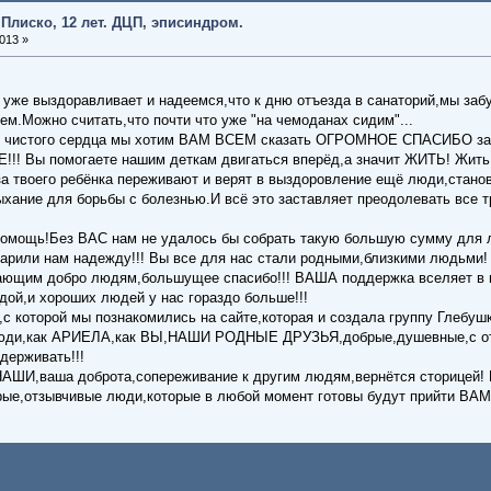
 Плиско, 12 лет. ДЦП, эписиндром.
013 »
 уже выздоравливает и надеемся,что к дню отъезда в санаторий,мы заб
дем.Можно считать,что почти что уже "на чемоданах сидим"...
истого сердца мы хотим ВАМ ВСЕМ сказать ОГРОМНОЕ СПАСИБО за
Вы помогаете нашим деткам двигаться вперёд,а значит ЖИТЬ! Жить,с
 за твоего ребёнка переживают и верят в выздоровление ещё люди,стан
ыхание для борьбы с болезнью.И всё это заставляет преодолевать все 
омощь!Без ВАС нам не удалось бы собрать такую большую сумму для л
одарили нам надежду!!! Вы все для нас стали родными,близкими людь
щим добро людям,большущее спасибо!!! ВАША поддержка вселяет в нас
дой,и хороших людей у нас гораздо больше!!!
с которой мы познакомились на сайте,которая и создала группу Глебуш
юди,как АРИЕЛА,как ВЫ,НАШИ РОДНЫЕ ДРУЗЬЯ,добрые,душевные,с отк
держивать!!!
ШИ,ваша доброта,сопереживание к другим людям,вернётся сторицей!
ые,отзывчивые люди,которые в любой момент готовы будут прийти ВАМ