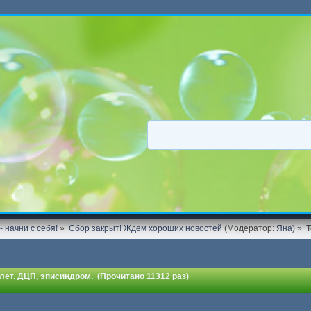
 начни с себя!
»
Сбор закрыт! Ждем хороших новостей
(Модератор:
Яна
) »
 лет. ДЦП, эписиндром. (Прочитано 11312 раз)