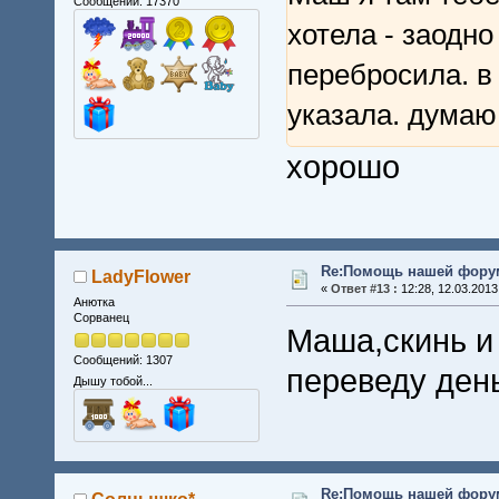
Сообщений: 17370
хотела - заодн
перебросила. в
указала. дума
хорошо
Re:Помощь нашей форум
LadyFlower
«
Ответ #13 :
12:28, 12.03.2013
Анютка
Сорванец
Маша,скинь и
Сообщений: 1307
переведу день
Дышу тобой...
Re:Помощь нашей форум