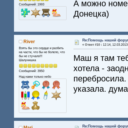
А можно номер
Сообщений: 1993
Донецка)
Re:Помощь нашей форум
River
«
Ответ #10 :
12:14, 12.03.2013
Взять бы это сердце и разбить
на части, что бы не болело, что
Маш я там теб
бы не стучало!!!
Шалунишка
хотела - заод
Сообщений: 3950
перебросила.
Над нами только небо
указала. дум
Re:Помощь нашей форум
Mari