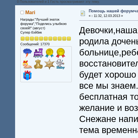
0 Пользователей и 1 Гость просматривают эту тему.
Помощь нашей форумча
Mari
«
:
11:32, 12.03.2013 »
Награды:"Лучший знаток
форума","Поделись улыбкою
Девочки,наша
своей!" (август)
Супер бэйбик
родила дочень
Сообщений: 17370
больнице,реб
восстановител
будет хорошо
все мы знаем
бесплатная то
желание и во
Снежане напи
тема временн