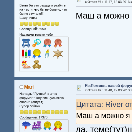
«
Ответ #6 :
11:47, 12.03.2013 
Взять бы это сердце и разбить
на части, что бы не болело, что
Маш а можно я
бы не стучало!!!
Шалунишка
Сообщений: 3950
Над нами только небо
Re:Помощь нашей форум
Mari
«
Ответ #7 :
11:48, 12.03.2013 
Награды:"Лучший знаток
форума","Поделись улыбкою
Цитата: River от
своей!" (август)
Супер бэйбик
Маш а можно я 
Сообщений: 17370
да, теме(тут