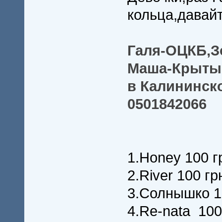
кольца,давай
Галя-ОЦКБ,З
Маша-Крытый
в Калининск
0501842066
1.Honey 100 г
2.River 100 г
3.Солнышко 1
4.Re-nata 100