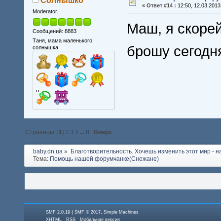
Солнышко*
«
Ответ #14 :
12:50, 12.03.2013
Moderator.
Маш, я скорей
Сообщений: 8883
Таня, мама маленького
брошу сегодня
солнышка
Страницы: [
1
]
2
3
4
...
8
Вверх
baby.dn.ua
»
Благотворительность. Хочешь изменить этот мир - на
Тема:
Помощь нашей форумчанке(Снежане)
|
,
SMF 2.0.19
SMF © 2017
Simple Machines
XHTML
RSS
Мобильная версия