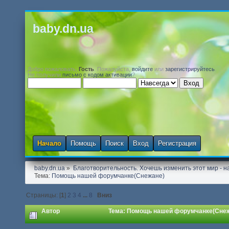
baby.dn.ua
Добро пожаловать,
Гость
. Пожалуйста,
войдите
или
зарегистрируйтесь
.
Не получили
письмо с кодом активации
?
Начало
Помощь
Поиск
Вход
Регистрация
baby.dn.ua
»
Благотворительность. Хочешь изменить этот мир - на
Тема:
Помощь нашей форумчанке(Снежане)
Страницы: [
1
]
2
3
4
...
8
Вниз
Автор
Тема: Помощь нашей форумчанке(Снежа