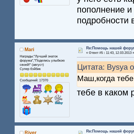
пополнение и 
подробности 
Re:Помощь нашей форум
Mari
«
Ответ #5 :
11:43, 12.03.2013 
Награды:"Лучший знаток
форума","Поделись улыбкою
Цитата: Bysya о
своей!" (август)
Супер бэйбик
Маш,когда тебе
Сообщений: 17370
тебе в каком 
Re:Помощь нашей форум
River