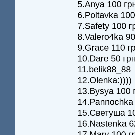
5.Anya 100 гр
6.Poltavka 100
7.Safety 100 
8.Valero4ka 9
9.Grace 110 г
10.Dare 50 гр
11.belik88_88
12.Olenka:))))
13.Bysya 100 
14.Pannochka 
15.Светуша 10
16.Nastenka 6
17.Mary 100 г