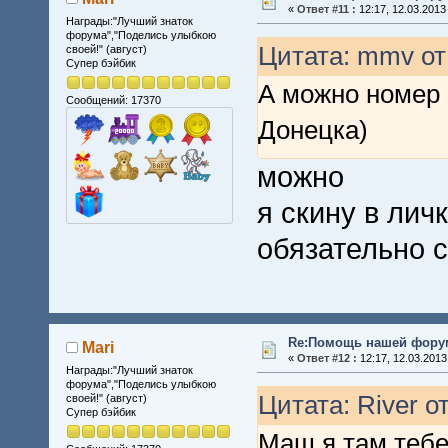
«
Ответ #11 :
12:17, 12.03.2013
Награды:"Лучший знаток
форума","Поделись улыбкою
Цитата: mmv от 
своей!" (август)
Супер бэйбик
А можно номер 
Сообщений: 17370
Донецка)
можно
я скину в лич
обязательно с
Re:Помощь нашей форум
Mari
«
Ответ #12 :
12:17, 12.03.2013
Награды:"Лучший знаток
форума","Поделись улыбкою
Цитата: River от
своей!" (август)
Супер бэйбик
Маш я там тебе