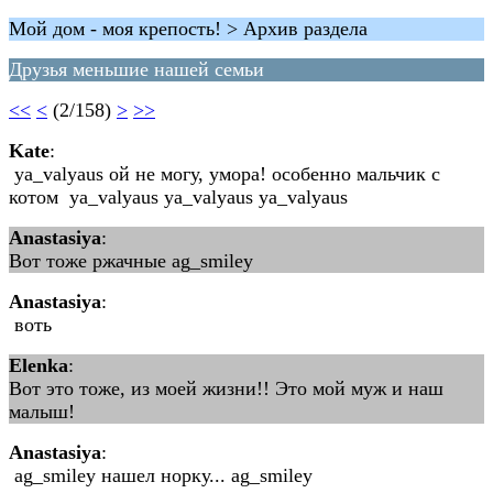
Мой дом - моя крепость! > Архив раздела
Друзья меньшие нашей семьи
<<
<
(2/158)
>
>>
Kate
:
ya_valyaus ой не могу, умора! особенно мальчик с
котом ya_valyaus ya_valyaus ya_valyaus
Anastasiya
:
Вот тоже ржачные ag_smiley
Anastasiya
:
воть
Elenka
:
Вот это тоже, из моей жизни!! Это мой муж и наш
малыш!
Anastasiya
:
ag_smiley нашел норку... ag_smiley