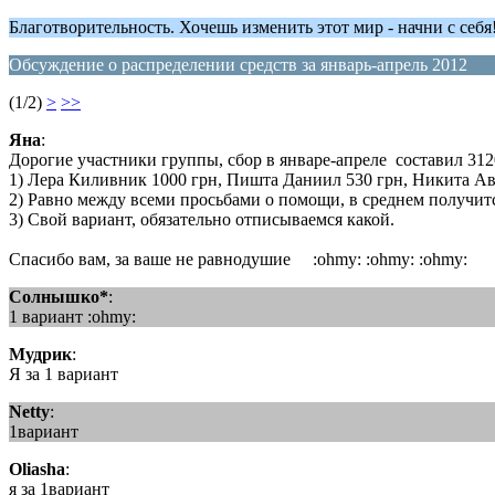
Благотворительность. Хочешь изменить этот мир - начни с се
Обсуждение о распределении средств за январь-апрель 2012
(1/2)
>
>>
Яна
:
Дорогие участники группы, сбор в январе-апреле составил 312
1) Лера Киливник 1000 грн, Пишта Даниил 530 грн, Никита Ав
2) Равно между всеми просьбами о помощи, в среднем получитс
3) Свой вариант, обязательно отписываемся какой.
Спасибо вам, за ваше не равнодушие :ohmy: :ohmy: :ohmy:
Солнышко*
:
1 вариант :ohmy:
Мудрик
:
Я за 1 вариант
Netty
:
1вариант
Oliasha
:
я за 1вариант