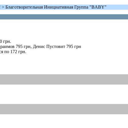
бя! > Благотворительная Инициативная Группа "BABY"
0 грн.
раимов 795 грн, Денис Пустовит 795 грн
я по 172 грн.