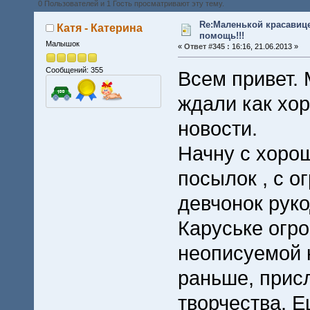
0 Пользователей и 1 Гость просматривают эту тему.
Re:Маленькой красавице
Катя - Катерина
помощь!!!
Малышок
«
Ответ #345 :
16:16, 21.06.2013 »
Сообщений: 355
Всем привет. 
ждали как хо
новости.
Начну с хорош
посылок , с о
девчонок рук
Каруське огр
неописуемой к
раньше, прис
творчества. 