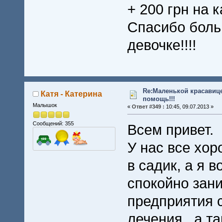
+ 200 грн на к
Спасибо боль
девочке!!!!
Re:Маленькой красавице
Катя - Катерина
помощь!!!
Малышок
«
Ответ #349 :
10:45, 09.07.2013 »
Сообщений: 355
Всем привет.
У нас все хор
в садик, а я 
спокойно зан
предприятия 
лечения , а т