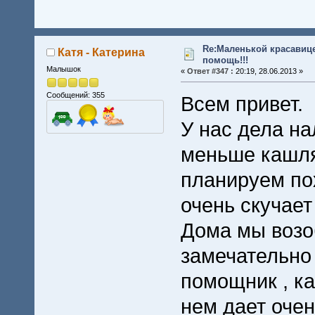
Re:Маленькой красавице
Катя - Катерина
помощь!!!
Малышок
«
Ответ #347 :
20:19, 28.06.2013 »
Сообщений: 355
Всем привет.
У нас дела н
меньше кашляе
планируем пох
очень скучает
Дома мы возо
замечательно 
помощник , ка
нем дает оче