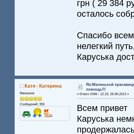
грн ( 29 384 р
осталось собра
Спасибо всем 
нелегкий путь
Каруська дост
Re:Маленькой красавице
Катя - Катерина
помощь!!!
Малышок
«
Ответ #346 :
12:19, 26.06.2013 »
Сообщений: 355
Всем привет
Каруська немн
продержалась 