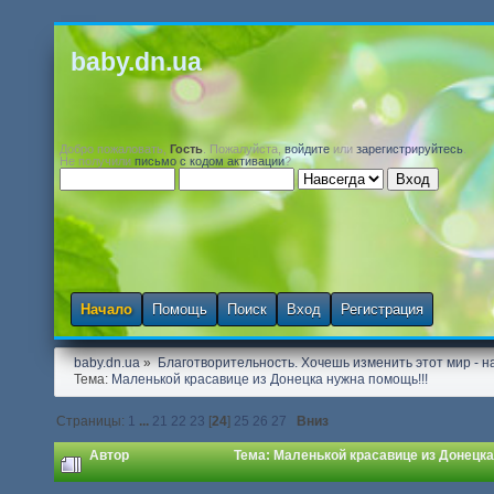
baby.dn.ua
Добро пожаловать,
Гость
. Пожалуйста,
войдите
или
зарегистрируйтесь
.
Не получили
письмо с кодом активации
?
Начало
Помощь
Поиск
Вход
Регистрация
baby.dn.ua
»
Благотворительность. Хочешь изменить этот мир - на
Тема:
Маленькой красавице из Донецка нужна помощь!!!
Страницы:
1
...
21
22
23
[
24
]
25
26
27
Вниз
Автор
Тема: Маленькой красавице из Донецка