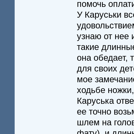
помочь оплат
У Каруськи вс
удовольствием
узнаю от нее 
такие длинные
она обедает, 
для своих дете
мое замечание
ходьбе ножки,
Каруська отве
ее точно возь
шлем на голов
фату), и длинн