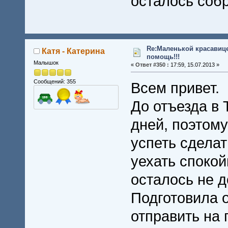
осталось собра
Re:Маленькой красавице
Катя - Катерина
помощь!!!
Малышок
«
Ответ #350 :
17:59, 15.07.2013 »
Сообщений: 355
Всем привет.
До отъезда в 
дней, поэтом
успеть сделат
уехать спокой
осталось не д
Подготовила 
отправить на