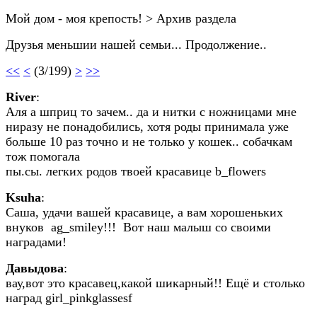
Мой дом - моя крепость! > Архив раздела
Друзья меньшии нашей семьи... Продолжение..
<<
<
(3/199)
>
>>
River
:
Аля а шприц то зачем.. да и нитки с ножницами мне
ниразу не понадобились, хотя роды принимала уже
больше 10 раз точно и не только у кошек.. собачкам
тож помогала
пы.сы. легких родов твоей красавице b_flowers
Ksuha
:
Саша, удачи вашей красавице, а вам хорошеньких
внуков ag_smiley!!! Вот наш малыш со своими
наградами!
Давыдова
:
вау,вот это красавец,какой шикарный!! Ещё и столько
наград girl_pinkglassesf