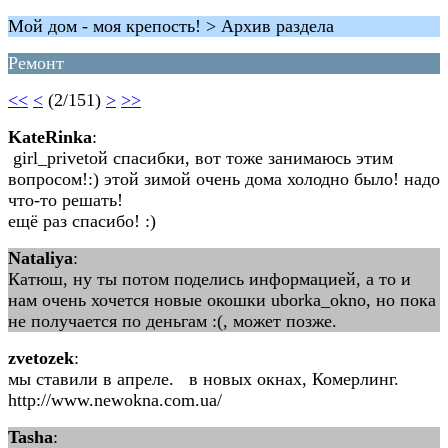
Мой дом - моя крепость! > Архив раздела
Ремонт
<<
<
(2/151)
>
>>
KateRinka
:
girl_privetой спасибки, вот тоже занимаюсь этим
вопросом!:) этой зимой очень дома холодно было! надо
что-то решать!
ещё раз спасибо! :)
Nataliya
:
Катюш, ну ты потом поделись информацией, а то и
нам очень хочется новые окошки uborka_okno, но пока
не получается по деньгам :(, может позже.
zvetozek
:
мы ставили в апреле. в новых окнах, Комерлинг.
http://www.newokna.com.ua/
Tasha
: