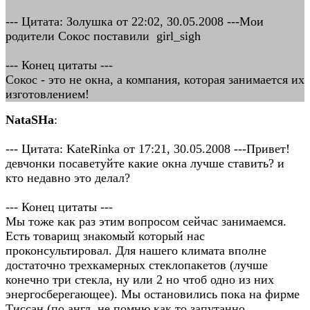
--- Цитата: Золушка от 22:02, 30.05.2008 ---Мои
родители Сокос поставили girl_sigh
--- Конец цитаты ---
Сокос - это не окна, а компания, которая занимается их
изготовлением!
NataSHa
:
--- Цитата: KateRinka от 17:21, 30.05.2008 ---Привет!
девчонки посаветуйте какие окна лучше ставить? и
кто недавно это делал?
--- Конец цитаты ---
Мы тоже как раз этим вопросом сейчас занимаемся.
Есть товарищ знакомый который нас
проконсультировал. Для нашего климата вполне
достаточно трехкамерных стеклопакетов (лучше
конечно три стекла, ну или 2 но чтоб одно из них
энергосберегающее). Мы остановились пока на фирме
Тиссан (по англ. не помню как то запутанно