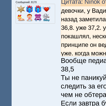
Цитата: Ninok о
Сообщений: 8170
девочки, у Вади
назад заметила
36,8. уже 37,2.
покашлял, неск
принципе он ве
уже. когда мож
Вообще педиа
же? и вообще, к
38,5
Ты не паникуй
следить за ег
чем не обтера
Если завтра б