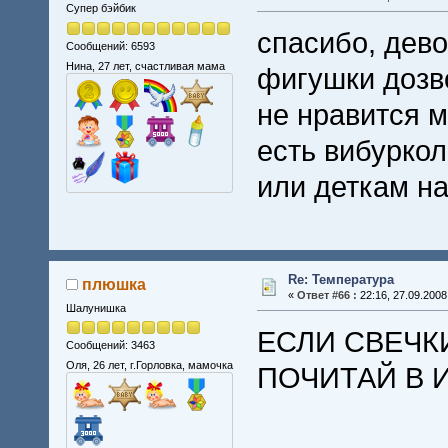
Супер бэйбик
спасибо, дево
Сообщений: 6593
Нина, 27 лет, счастливая мама
фигушки дозв
не нравится м
есть вибуркол
или деткам н
Re: Температура
плюшка
«
Ответ #66 :
22:16, 27.09.2008
Шалунишка
ЕСЛИ СВЕЧК
Сообщений: 3463
Оля, 26 лет, г.Горловка, мамочка
ПОЧИТАЙ В 