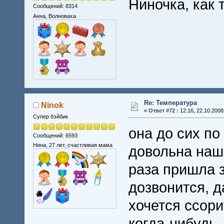
Ниночка, как 
Сообщений: 8314
Анна, Волноваха
Re: Температура
Ninok
«
Ответ #72 :
12:16, 22.10.2008
Супер бэйбик
она до сих по
Сообщений: 6593
Нина, 27 лет, счастливая мама
довольна наше
раза пришла з
дозвонится, д
хочется ссори
когда-нибудь.