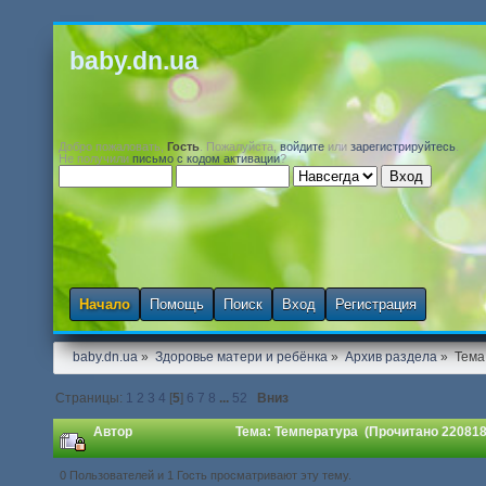
baby.dn.ua
Добро пожаловать,
Гость
. Пожалуйста,
войдите
или
зарегистрируйтесь
.
Не получили
письмо с кодом активации
?
Начало
Помощь
Поиск
Вход
Регистрация
baby.dn.ua
»
Здоровье матери и ребёнка
»
Архив раздела
»
Тема
Страницы:
1
2
3
4
[
5
]
6
7
8
...
52
Вниз
Автор
Тема: Температура (Прочитано 220818
0 Пользователей и 1 Гость просматривают эту тему.