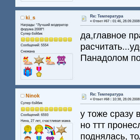
Re: Температура
ki_s
«
Ответ #67 :
01:46, 28.09.2008
Награды: "Лучший модератор
форума 2008"!
да,главное п
Супер бэйбик
расчитать...у
Сообщений: 5554
Снежана
Панадолом по
Re: Температура
Ninok
«
Ответ #68 :
10:38, 28.09.2008
Супер бэйбик
у тоже сразу 
Сообщений: 6593
Нина, 27 лет, счастливая мама
но ттт пронес
поднялась, то