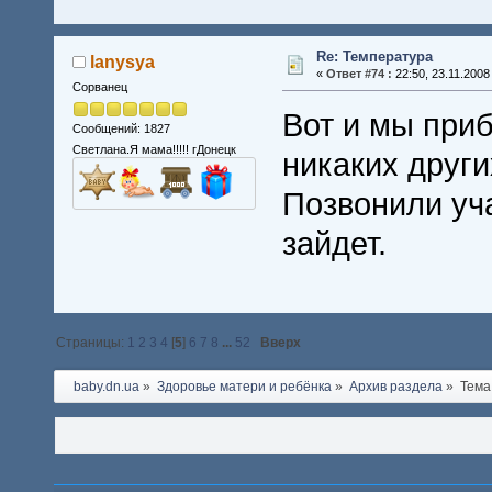
Re: Температура
lanysya
«
Ответ #74 :
22:50, 23.11.2008
Сорванец
Вот и мы приб
Сообщений: 1827
Светлана.Я мама!!!!! гДонецк
никаких друг
Позвонили уча
зайдет.
Страницы:
1
2
3
4
[
5
]
6
7
8
...
52
Вверх
baby.dn.ua
»
Здоровье матери и ребёнка
»
Архив раздела
»
Тема