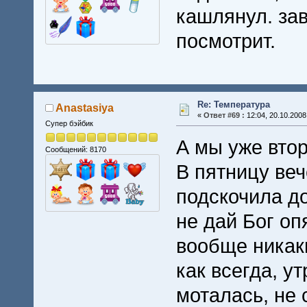
кашлянул. зав
посмотрит.
Re: Температура
Anastasiya
«
Ответ #69 :
12:04, 20.10.2008
Супер бэйбик
А мы уже втор
Сообщений: 8170
В пятницу ве
подскочила до
не дай Бог оп
вообще никаки
как всегда, у
моталась, не 