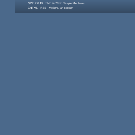
|
,
SMF 2.0.19
SMF © 2017
Simple Machines
XHTML
RSS
Мобильная версия