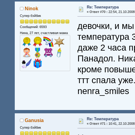
Re: Температура
Ninok
«
Ответ #70 :
22:54, 21.10.2008
Супер бэйбик
девочки, и мы
Сообщений: 6593
Нина, 27 лет, счастливая мама
температура 3
даже 2 часа п
Панадол. Ник
кроме повыше
ттт спала уже
nenra_smiles
Re: Температура
Ganusia
«
Ответ #71 :
10:41, 22.10.2008
Супер бэйбик