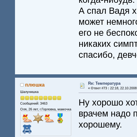
А спал Вадя 
может немног
его не беспок
никаких симп
спасибо, девч
Re: Температура
плюшка
«
Ответ #73 :
22:18, 22.10.2008
Шалунишка
Ну хорошо хот
Сообщений: 3463
Оля, 26 лет, г.Горловка, мамочка
врачем надо п
хорошему.