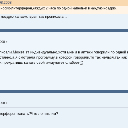
08.2008
в носик-Интерферон,каждых 2 часа по одной капельки в каждую ноздрю.
 ноздрю капаем, врач так прописала...
008 »
описали.Может эт индивидуально,хотя мне и в аптеки говорили по одно
тянно,а я смотрела программу,в которой говорили,то так нельзя,так ка
к прекратишь капать,свой иммунитет слабеет(((
008 »
терферон капать?Что лечить им?