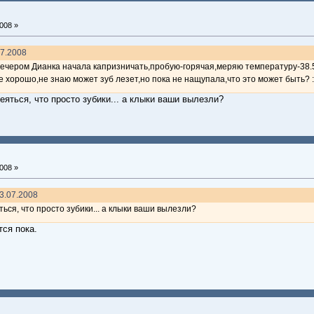
008 »
07.2008
вечером Дианка начала капризничать,пробую-горячая,меряю температуру-38.5
се хорошо,не знаю может зуб лезет,но пока не нащупала,что это может быть? :
еяться, что просто зубики... а клыки ваши вылезли?
008 »
23.07.2008
ться, что просто зубики... а клыки ваши вылезли?
тся пока.