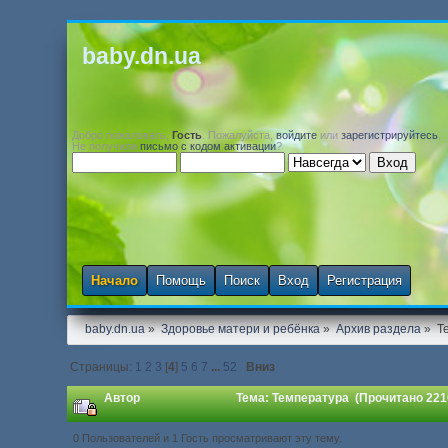
baby.dn.ua
Добро пожаловать,
Гость
. Пожалуйста,
войдите
или
зарегистрируйтесь
.
Не получили
письмо с кодом активации
?
Начало
Помощь
Поиск
Вход
Регистрация
baby.dn.ua
»
Здоровье матери и ребёнка
»
Архив раздела
»
Т
Страницы:
1
2
3
[
4
]
5
6
7
...
52
Вниз
Автор
Тема: Температура (Прочитано 221
0 Пользователей и 1 Гость просматривают эту тему.