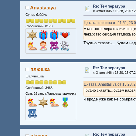
Re: Температура
Anastasiya
«
Ответ #45 :
15:28, 23.07.2
Супер бэйбик
Цитата: плюшка от 11:51, 23.
Сообщений: 8170
А мы тоже вчера отличились,
лекарство,сегодня ттт,пока в
Трудно сказать... будем над
Re: Температура
плюшка
«
Ответ #46 :
18:20, 23.07.2
Шалунишка
Цитата: Anastasiya от 15:28, 
Сообщений: 3463
Трудно сказать... будем надея
Оля, 26 лет, г.Горловка, мамочка
и вроде уже как не собираю
Re: Температура
oksana