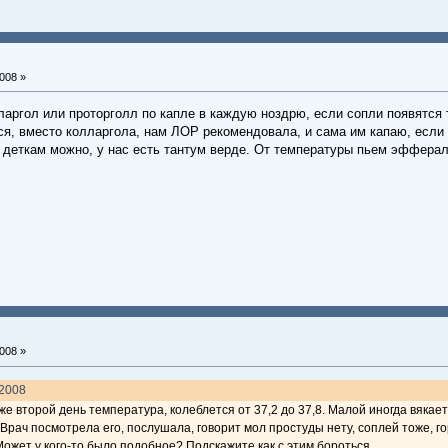
008 »
лларгол или проторголл по капле в каждую ноздрю, если сопли появятся
я, вместо колларгола, нам ЛОР рекомендовала, и сама им капаю, если з
 деткам можно, у нас есть тантум верде. От температуры пьем эфферал
008 »
.2008
уже второй день температура, колеблется от 37,2 до 37,8. Малой иногда вякае
 Врач посмотрела его, послушала, говорит мол простуды нету, соплей тоже, г
Может у кого-то было подобное? Подскажите как с этим бороться.