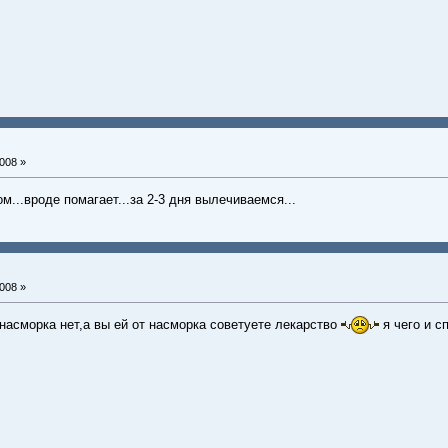
008 »
...вроде помагает...за 2-3 дня вылечиваемся...
008 »
насморка нет,а вы ей от насморка советуете лекарство
я чего и сп