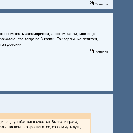
Записан
 то промывать аквамарисом, а потом капли, мне еще
аболею, его тогда по 3 капли. Так горлышко лечится,
ган детский.
Записан
т, иногда улыбается и смеется. Вызвали врача,
орлышко немного красноватое, совсем чуть-чуть,