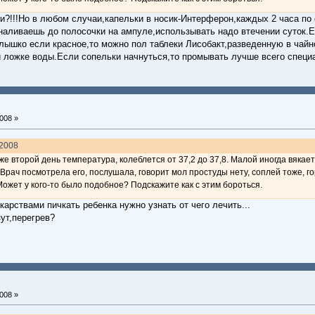
ки?!!!Но в любом случаи,капельки в носик-Интерферон,каждых 2 часа п
наливаешь до полосочки на ампуле,использывать надо втечении суток.
рлышко если красное,то можно пол таблеки Лисобакт,разведенную в чай
ой ложке воды.Если сопельки начнуться,то промывать лучше всего специ
008 »
.2008
уже второй день температура, колеблется от 37,2 до 37,8. Малой иногда вякае
 Врач посмотрела его, послушала, говорит мол простуды нету, соплей тоже, г
Может у кого-то было подобное? Подскажите как с этим бороться.
арствами пичкать ребенка нужно узнать от чего лечить...
ут,перегрев?
008 »