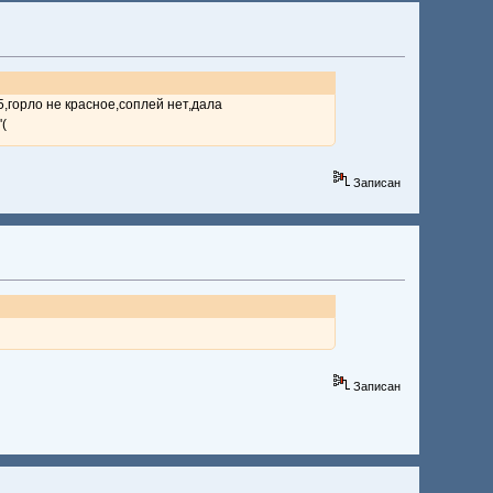
,горло не красное,соплей нет,дала
'(
Записан
Записан