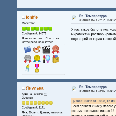
Re: Температура
ionifie
«
Ответ #52 :
22:52, 15.08.2
Moderator.
У нас такое было, в нос ко
Сообщений: 14672
мирамистин раствор нравитс
Я ангел честно ... Просто на
еще спрей от горла который
метле реально быстрее
Re: Температура
Янулька
«
Ответ #53 :
23:15, 15.08.2
дети-наша жизнь)))
Озорник
Цитата: kulish от 18:08, 15.08
Всем привет! У нас у малого 
Сообщений: 2171
потому что подскочила до 38.
Яна, 30 лет г. Донецк, мамочка
выписала каких-то таблеток. 