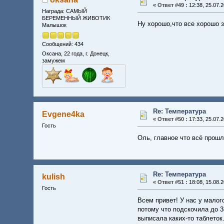
«
Ответ #49 :
12:38, 25.07.2
Награда: САМЫЙ
БЕРЕМЕННЫЙ ЖИВОТИК
Ну хорошо,что все хорошо 
Малышок
Сообщений: 434
Оксана, 22 года, г. Донецк,
замужем
Re: Температура
Evgene4ka
«
Ответ #50 :
17:33, 25.07.2
Гость
Оль, главное что всё прошло
Re: Температура
kulish
«
Ответ #51 :
18:08, 15.08.2
Гость
Всем привет! У нас у малог
потому что подскочила до 3
выписала каких-то таблеток