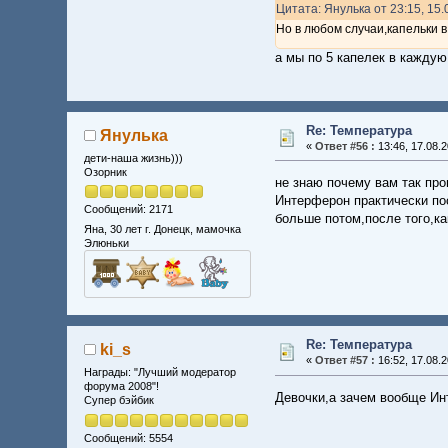
Цитата: Янулька от 23:15, 15.
Но в любом случаи,капельки 
а мы по 5 капелек в каждую
Re: Температура
Янулька
«
Ответ #56 :
13:46, 17.08.2
дети-наша жизнь)))
Озорник
не знаю почему вам так пр
Интерферон практически пос
Сообщений: 2171
больше потом,после того,ка
Яна, 30 лет г. Донецк, мамочка
Элюньки
Re: Температура
ki_s
«
Ответ #57 :
16:52, 17.08.2
Награды: "Лучший модератор
форума 2008"!
Девочки,а зачем вообще Ин
Супер бэйбик
Сообщений: 5554