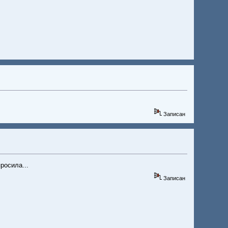
Записан
росила...
Записан