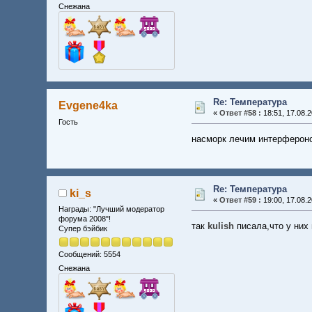
Снежана
Re: Температура
Evgene4ka
«
Ответ #58 :
18:51, 17.08.2
Гость
насморк лечим интерфероном
Re: Температура
ki_s
«
Ответ #59 :
19:00, 17.08.2
Награды: "Лучший модератор
форума 2008"!
так
kulish
писала,что у них 
Супер бэйбик
Сообщений: 5554
Снежана