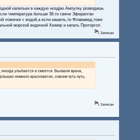
о одной капельки в каждую ноздрю.Ампулку розводишь
Если температура больше 38,то свечи Эфералган
ной ложичке с водой,а если кашель,то Флавамед,тоже
альной морской водичкой Хюмер и капать Проторгол.
Записан
т, иногда улыбается и смеется. Вызвали врача,
орлышко немного красноватое, совсем чуть-чуть,
Записан