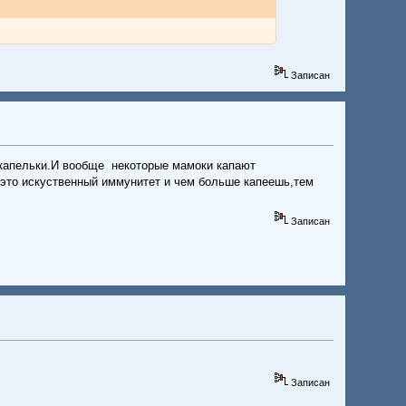
Записан
й капельки.И вообще некоторые мамоки капают
к это искуственный иммунитет и чем больше капеешь,тем
Записан
Записан