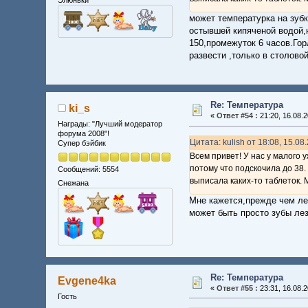
Элюньки
может температурка на зуб
остывшей кипяченой водой,
150,промежуток 6 часов.Го
развести ,только в столов
Re: Температура
ki_s
«
Ответ #54 :
21:20, 16.08.2
Награды: "Лучший модератор
форума 2008"!
Цитата: kulish от 18:08, 15.08
Супер бэйбик
Всем привет! У нас у малого 
потому что подскочила до 38.
Сообщений: 5554
выписала каких-то таблеток. 
Снежана
Мне кажется,прежде чем лек
может быть просто зубы лез
Re: Температура
Evgene4ka
«
Ответ #55 :
23:31, 16.08.2
Гость