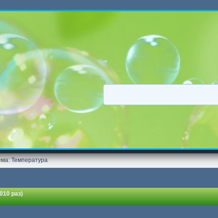
ема:
Температура
010 раз)