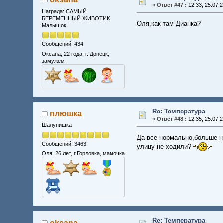
«
Ответ #47 :
12:33, 25.07.2
Награда: САМЫЙ
БЕРЕМЕННЫЙ ЖИВОТИК
Оля,как там Дианка?
Малышок
Сообщений: 434
Оксана, 22 года, г. Донецк,
замужем
Re: Температура
плюшка
«
Ответ #48 :
12:35, 25.07.2
Шалунишка
Да все нормально,больше ни
Сообщений: 3463
улицу не ходили?
Оля, 26 лет, г.Горловка, мамочка
Re: Температура
oksana