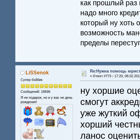
как прошлый раз 
надо много кредит
который ну хоть 
возможность мане
пределы переступ
Re:Нужна помощь юрист
LiSSenok
«
Ответ #773 :
17:20, 08.02.201
Супер бэйбик
ну хоршие оц
Сообщений: 18696
Я не подарок, но и у вас не день
смогут аккред
рождения!
уже жуткий о
хорший честн
ланос оценит