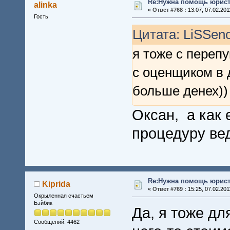
Re:Нужна помощь юрист
alinka
«
Ответ #768 :
13:07, 07.02.201
Гость
Цитата: LiSSeno
я тоже с перепу
с оценщиком в 
больше денех))
Оксан, а как 
процедуру ве
Re:Нужна помощь юрист
Kiprida
«
Ответ #769 :
15:25, 07.02.201
Окрыленная счастьем
Бэйбик
Да, я тоже дл
Сообщений: 4462