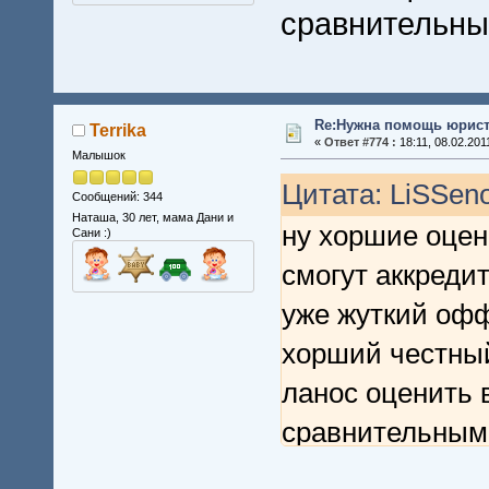
сравнительны
Re:Нужна помощь юрист
Terrika
«
Ответ #774 :
18:11, 08.02.201
Малышок
Цитата: LiSSeno
Сообщений: 344
Наташа, 30 лет, мама Дани и
ну хоршие оце
Сани :)
смогут аккреди
уже жуткий офф
хорший честный
ланос оценить 
сравнительным