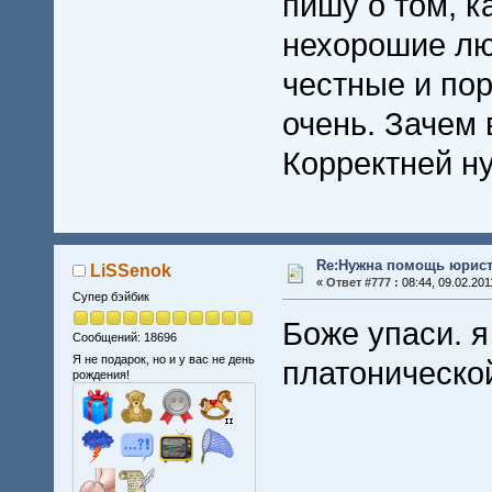
пишу о том, к
нехорошие лю
честные и по
очень. Зачем 
Корректней н
Re:Нужна помощь юрист
LiSSenok
«
Ответ #777 :
08:44, 09.02.201
Супер бэйбик
Боже упаси. 
Сообщений: 18696
Я не подарок, но и у вас не день
платоническо
рождения!