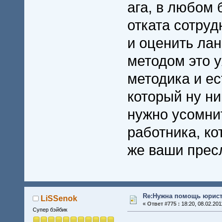
ага, в любом 
отката сотруд
и оценить ла
методом это у
методика и ес
который ну ни
нужно усомнит
работника, ко
же ваши прес
Re:Нужна помощь юрист
LiSSenok
«
Ответ #775 :
18:20, 08.02.201
Супер бэйбик