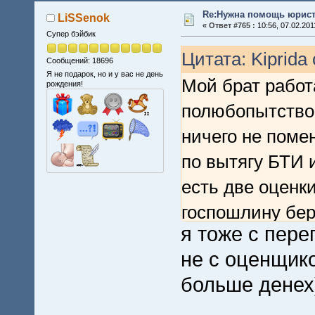
Re:Нужна помощь юрист
LiSSenok
«
Ответ #765 :
10:56, 07.02.201
Супер бэйбик
Цитата: Kiprida 
Сообщений: 18696
Я не подарок, но и у вас не день
Мой брат работ
рождения!
полюбопытствов
ничего не поме
по вытягу БТИ и
есть две оценк
госпошлину бер
я тоже с пере
здесь можно бы
не с оценщико
Единственное о
больше денех
оценщиком в до
Надеюсь, прави