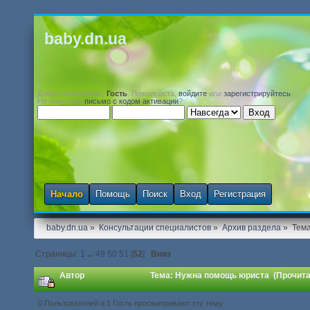
baby.dn.ua
Добро пожаловать,
Гость
. Пожалуйста,
войдите
или
зарегистрируйтесь
.
Не получили
письмо с кодом активации
?
Начало
Помощь
Поиск
Вход
Регистрация
baby.dn.ua
»
Консультации специалистов
»
Архив раздела
»
Тем
Страницы:
1
...
49
50
51
[
52
]
Вниз
Автор
Тема: Нужна помощь юриста (Прочита
0 Пользователей и 1 Гость просматривают эту тему.