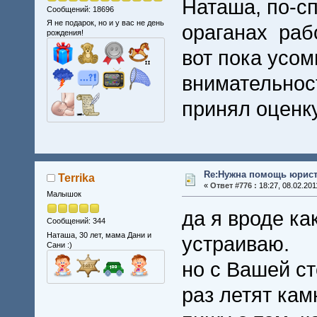
Наташа, по-сп
Сообщений: 18696
Я не подарок, но и у вас не день
ораганах раб
рождения!
вот пока усо
внимательност
принял оценку
Re:Нужна помощь юрист
Terrika
«
Ответ #776 :
18:27, 08.02.201
Малышок
да я вроде ка
Сообщений: 344
Наташа, 30 лет, мама Дани и
устраиваю.
Сани :)
но с Вашей с
раз летят кам