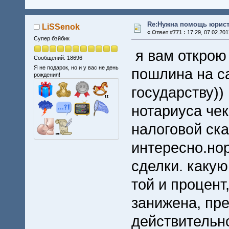
Re:Нужна помощь юрист
LiSSenok
«
Ответ #771 :
17:29, 07.02.201
Супер бэйбик
я вам открою
Сообщений: 18696
Я не подарок, но и у вас не день
пошлина на с
рождения!
государству))
нотариуса че
налоговой ск
интересно.но
сделки. какую
той и процент
занижена, пре
действительно