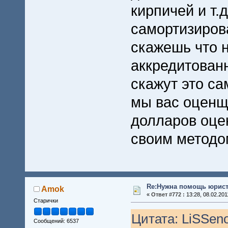
кирпичей и т.
самортизиров
скажешь что н
аккредитован
скажут это са
мы вас оцен
долларов оце
своим методо
Re:Нужна помощь юрист
Amok
«
Ответ #772 :
13:28, 08.02.201
Старички
Цитата: LiSSeno
Сообщений: 6537