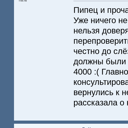
Гость
Пипец и проч
Уже ничего н
нельзя доверя
перепроверить
честно до слё
должны были 
4000 :( Главн
консультирова
вернулись к н
рассказала о 