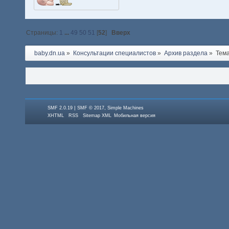
Страницы:
1
...
49
50
51
[
52
]
Вверх
baby.dn.ua
»
Консультации специалистов
»
Архив раздела
»
Тем
|
,
SMF 2.0.19
SMF © 2017
Simple Machines
XHTML
RSS
Sitemap XML
Мобильная версия