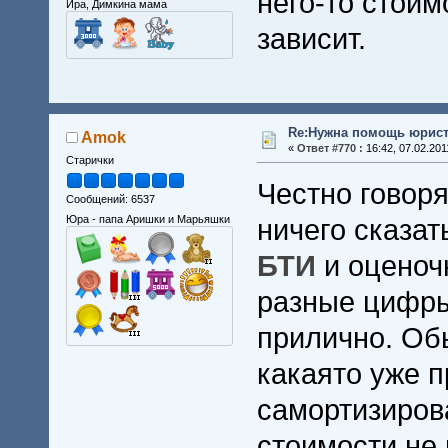
него-то стоим
Ира, Димкина мама
зависит.
Re:Нужна помощь юрист
Amok
«
Ответ #770 :
16:42, 07.02.201
Старички
Честно говор
Сообщений: 6537
Юра - папа Аришки и Марьяшки
ничего сказат
БТИ
и оценоч
разные цифры
прилично. Об
какаято уже 
самортизиров
стоимости не 