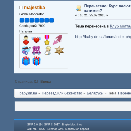
Перенесено: Курс валют
majestika
катимся?
Global Moderator
«
:
10:21, 25.02.2015 »
Тема перенесена в
Клуб болта
Сообщений: 7909
Наталья
http://baby.dn.ua/forum/index.p
Страницы: [
1
]
Вверх
baby.dn.ua
»
Переезд или беженство
»
Беларусь 
»
Тема:
Перенес
|
,
SMF 2.0.19
SMF © 2017
Simple Machines
XHTML
RSS
Sitemap XML
Мобильная версия