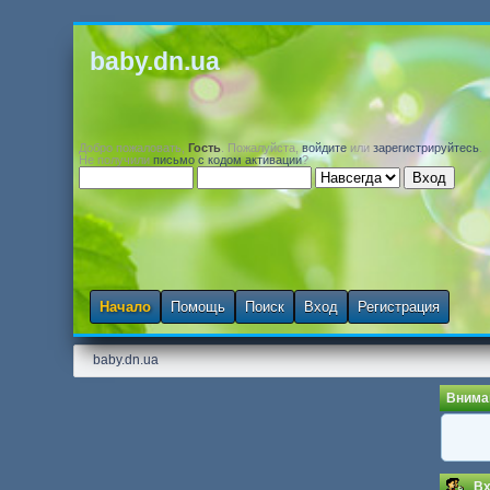
baby.dn.ua
Добро пожаловать,
Гость
. Пожалуйста,
войдите
или
зарегистрируйтесь
.
Не получили
письмо с кодом активации
?
Начало
Помощь
Поиск
Вход
Регистрация
baby.dn.ua
Внима
Вх