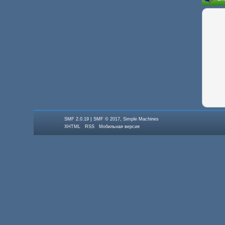
|
,
SMF 2.0.19
SMF © 2017
Simple Machines
XHTML
RSS
Мобильная версия