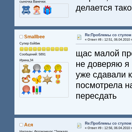
сыночка Ванечки.
делается тако
Re:Проблемы со стулом 
Smallbee
«
Ответ #8 :
12:51, 06.04.2010 
Супер бэйбик
щас малой пр
Сообщений: 5891
Ирина,34
не доверяю я
уже сдавали к
посмотрела н
пересдать
Re:Проблемы со стулом 
Ася
«
Ответ #9 :
12:56, 06.04.2010 
Награды: Фотоконкурс "Зеркало