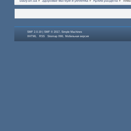
baby.dn.ua
»
Здоровье матери и ребёнка
»
Архив раздела
»
Тема
|
,
SMF 2.0.19
SMF © 2017
Simple Machines
XHTML
RSS
Sitemap XML
Мобильная версия