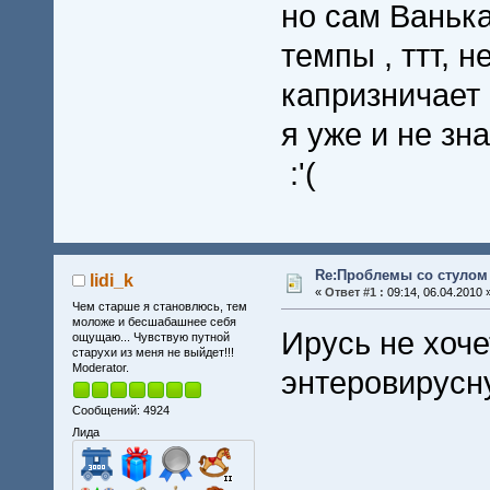
но сам Ванька
темпы , ттт, н
капризничает
я уже и не зн
:'(
Re:Проблемы со стулом 
lidi_k
«
Ответ #1 :
09:14, 06.04.2010 
Чем старше я становлюсь, тем
моложе и бесшабашнее себя
Ирусь не хоче
ощущаю... Чувствую путной
старухи из меня не выйдет!!!
Moderator.
энтеровирусн
Сообщений: 4924
Лида