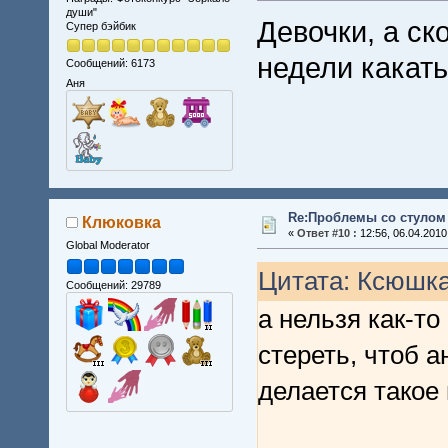
души"
Девочки, а ск
Супер бэйбик
недели какат
Сообщений: 6173
Аня
Re:Проблемы со стулом 
Клюковка
«
Ответ #10 :
12:56, 06.04.2010
Global Moderator
Цитата: Ксюшка 
Сообщений: 29789
а нельзя как-т
стереть, чтоб а
делается такое