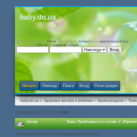
baby.dn.ua
Добро пожаловать,
Гость
. Пожалуйста,
войдите
или
зарегистрируйтесь
.
Не получили
письмо с кодом активации
?
Начало
Помощь
Поиск
Вход
Регистрация
baby.dn.ua
»
Здоровье матери и ребёнка
»
Архив раздела
»
Тема
Страницы: [
1
]
2
3
4
...
49
Вниз
Автор
Тема: Проблемы со стулом -2 (Прочит
0 Пользователей и 2 Гостей просматривают эту тему.