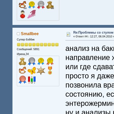
Re:Проблемы со стулом 
Smallbee
«
Ответ #4 :
12:27, 06.04.2010 
Супер бэйбик
анализ на ба
Сообщений: 5891
Ирина,34
направление 
или где сдава
просто я даже
позвонила вра
состоянию, ес
энтерожермина
ну и анализы 