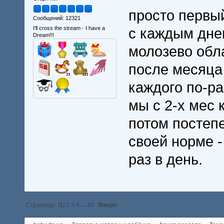
просто первый
Сообщений: 12321
I'll cross the stream - I have a
с каждым днем
Dream!!!
молозево обл
после месяца 
каждого по-р
мы с 2-х мес 
потом постепе
своей норме -
раз в день.
Страницы: [
1
]
2
3
4
...
49
Вверх