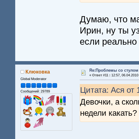
Думаю, что ма
Ирин, ну ты у
если реально 
Re:Проблемы со стулом 
Клюковка
«
Ответ #11 :
12:57, 06.04.2010
Global Moderator
Цитата: Ася от 
Сообщений: 29789
Девочки, а ско
недели какать?