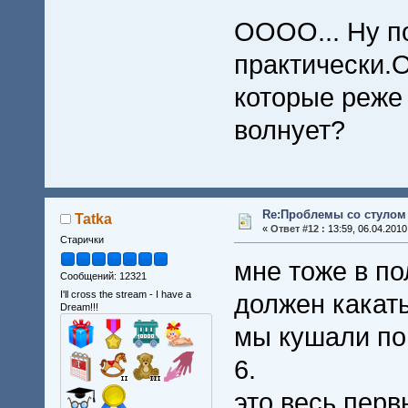
ОООО... Ну п
практически.
которые реже 
волнует?
Re:Проблемы со стулом 
Tatka
«
Ответ #12 :
13:59, 06.04.2010
Старички
мне тоже в по
Сообщений: 12321
I'll cross the stream - I have a
должен какать
Dream!!!
мы кушали по 
6.
это весь перв