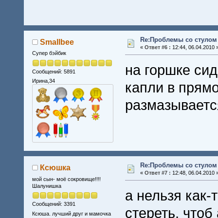
Re:Проблемы со стулом 
Smallbee
«
Ответ #6 :
12:44, 06.04.2010 
Супер бэйбик
на горшке сид
Сообщений: 5891
Ирина,34
капли в прям
размазывается
Re:Проблемы со стулом 
Ксюшка
«
Ответ #7 :
12:48, 06.04.2010 
мой сын- моё сокровище!!!!
Шалунишка
а нельзя как-
Сообщений: 3391
стереть, чтоб
Ксюша. лучший друг и мамочка