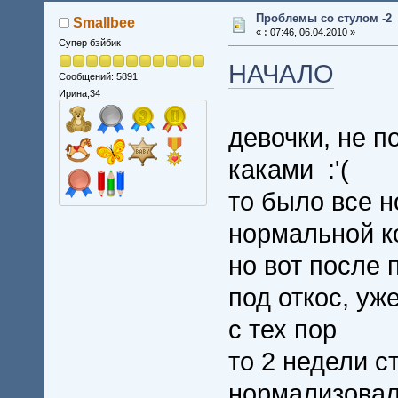
Проблемы со стулом -2
Smallbee
«
:
07:46, 06.04.2010 »
Супер бэйбик
НАЧАЛО
Сообщений: 5891
Ирина,34
девочки, не п
каками :'(
то было все н
нормальной к
но вот после 
под откос, уж
с тех пор
то 2 недели с
нормализовали