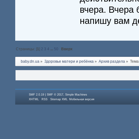
вчера. Вчера 
напишу вам д
Страницы: [
1
]
2
3
4
...
50
Вверх
baby.dn.ua
»
Здоровье матери и ребёнка
»
Архив раздела
»
Тема
|
,
SMF 2.0.19
SMF © 2017
Simple Machines
XHTML
RSS
Sitemap XML
Мобильная версия