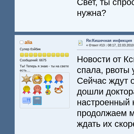
Свет, ты спро
нужна?
Re:Кишечная инфекция
alia
«
Ответ #13 :
08:17, 22.03.2010
Супер бэйбик
Новости от К
Сообщений: 6675
Ты! Теперь я знаю - ты на свете
спала, рвоты 
есть....
Сейчас ждут о
дошли доктора
настроенный 
продолжаем м
ждать их ско