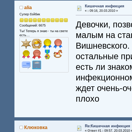
Кишечная инфекция
alia
«
:
09:16, 20.03.2010 »
Супер бэйбик
Девочки, поз
Сообщений: 6675
Ты! Теперь я знаю - ты на свете
малым на ста
есть....
Вишневского.
остальные пр
есть ли знако
инфекционном
ждет очень-оч
плохо
Re:Кишечная инфекция
Клюковка
«
Ответ #1 :
09:57, 20.03.2010 