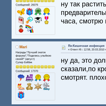
ну так растит
Сообщений: 26076
предваритель
часа, смотрю 
Re:Кишечная инфекция
Mari
«
Ответ #5 :
12:58, 20.03.2010 
Награды:"Лучший знаток
форума","Поделись улыбкою
ну да, это дол
своей!" (август)
Супер бэйбик
сказали,по кр
Сообщений: 17370
смотрят. плох