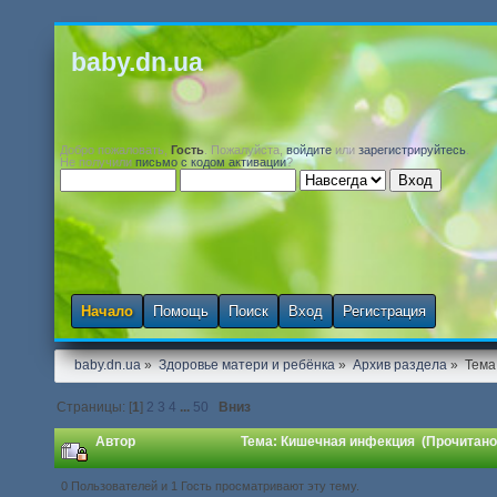
baby.dn.ua
Добро пожаловать,
Гость
. Пожалуйста,
войдите
или
зарегистрируйтесь
.
Не получили
письмо с кодом активации
?
Начало
Помощь
Поиск
Вход
Регистрация
baby.dn.ua
»
Здоровье матери и ребёнка
»
Архив раздела
»
Тема
Страницы: [
1
]
2
3
4
...
50
Вниз
Автор
Тема: Кишечная инфекция (Прочитано 
0 Пользователей и 1 Гость просматривают эту тему.