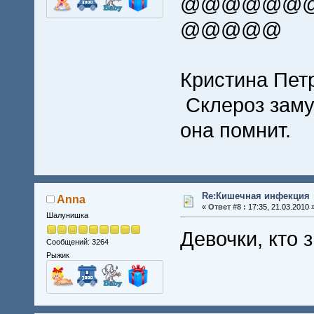
@@@@@@
@@@@@
Кристина Пет
Склероз заму
она помнит.
Re:Кишечная инфекция
Anna
«
Ответ #8 :
17:35, 21.03.2010 
Шалунишка
Девочки, кто
Сообщений: 3264
Рыжик