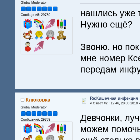
Global Moderator
нашлись уже 
Сообщений: 29789
Нужно ещё?
Звоню. но пок
мне номер Ксе
передам инфу,
Re:Кишечная инфекция
Клюковка
«
Ответ #2 :
12:46, 20.03.2010 
Global Moderator
Девчонки, лу
Сообщений: 29789
можем помочь?