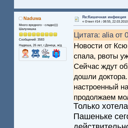
Re:Кишечная инфекция
Naduwa
«
Ответ #14 :
08:55, 22.03.2010
Много вредного - сладко)))
Шалунишка
Цитата: alia от 
Сообщений: 3583
Новости от Кс
Надюша, 26 лет, г.Донецк, ж/д
спала, рвоты у
Сейчас ждут об
дошли доктора.
настроенный на
продолжаем мол
Только хотела
ждать их скоре
Пашеньке сего
действительн