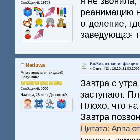
я не звонила, 
Сообщений: 29789
реанимацию н
отделение, гд
заведующая та
Re:Кишечная инфекция
Naduwa
«
Ответ #11 :
18:10, 21.03.2010
Много вредного - сладко)))
Шалунишка
Завтра с утра
Сообщений: 3583
заступают. Пл
Надюша, 26 лет, г.Донецк, ж/д
Плохо, что н
Завтра позвон
Цитата: Anna от