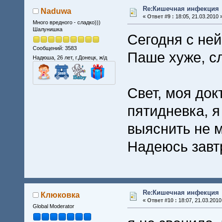
Re:Кишечная инфекция
Naduwa
«
Ответ #9 :
18:05, 21.03.2010 
Много вредного - сладко)))
Шалунишка
Сегодня с ней
Сообщений: 3583
Паше хуже, с
Надюша, 26 лет, г.Донецк, ж/д
Свет, моя док
пятидневка, я
выяснить не м
Надеюсь завтр
Re:Кишечная инфекция
Клюковка
«
Ответ #10 :
18:07, 21.03.2010
Global Moderator