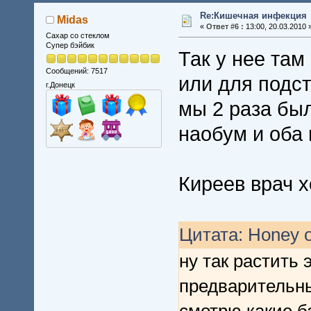
Re:Кишечная инфекция
Midas
«
Ответ #6 :
13:00, 20.03.2010 
Сахар со стеклом
Супер бэйбик
Так у нее там
Сообщений: 7517
или для подс
г.Донецк
мы 2 раза бы
наобум и оба
Киреев врач 
Цитата: Honey о
ну так растить 
предварительны