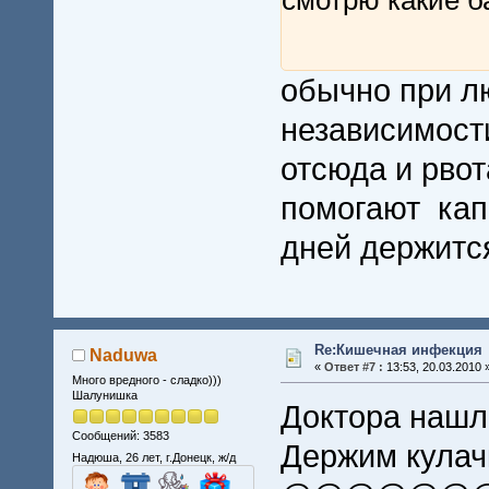
смотрю какие б
обычно при л
независимости
отсюда и рвот
помогают кап
дней держитс
Re:Кишечная инфекция
Naduwa
«
Ответ #7 :
13:53, 20.03.2010 
Много вредного - сладко)))
Шалунишка
Доктора нашл
Сообщений: 3583
Держим кулач
Надюша, 26 лет, г.Донецк, ж/д