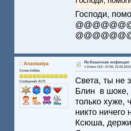
Господи, помоги Паш
Господи, помо
@@@@@@
@@@@@@
Re:Кишечная инфекция
Anastasiya
«
Ответ #12 :
07:56, 22.03.2010
Супер бэйбик
Света, ты не 
Сообщений: 8170
Блин в шоке, 
только хуже, 
никто ничего 
Ксюша, держи