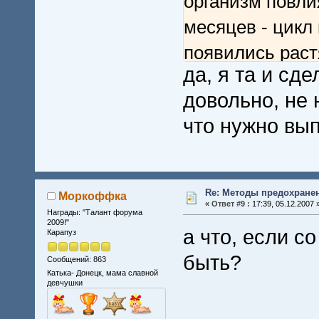
организм повли
месяцев - цикл
появились раст
да, я та и сд
ногах, поэтому 
довольно, не 
Лучше ставить 
что нужно вып
Re: Методы предохране
Моркоффка
«
Ответ #9 :
17:39, 05.12.2007 
Награды: "Талант форума
2009!"
а что, если с
Карапуз
быть?
Сообщений: 863
Катька- Донецк, мама славной
девчушки