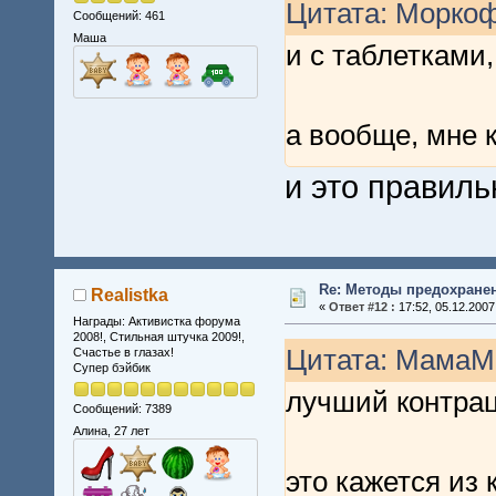
Цитата: Моркоф
Сообщений: 461
Маша
и с таблетками,
а вообще, мне 
и это правиль
Re: Методы предохране
Realistka
«
Ответ #12 :
17:52, 05.12.2007
Награды: Активистка форума
2008!, Стильная штучка 2009!,
Цитата: МамаМа
Счастье в глазах!
Супер бэйбик
лучший контра
Сообщений: 7389
Алина, 27 лет
это кажется из 