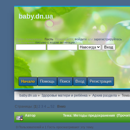
baby.dn.ua
Добро пожаловать,
Гость
. Пожалуйста,
войдите
или
зарегистрируйтесь
.
Не получили
письмо с кодом активации
?
Начало
Помощь
Поиск
Вход
Регистрация
baby.dn.ua
»
Здоровье матери и ребёнка
»
Архив раздела
»
Тема
Страницы: [
1
]
2
3
4
...
52
Вниз
Автор
Тема: Методы предохранения (Прочит
0 Пользователей и 1 Гость просматривают эту тему.