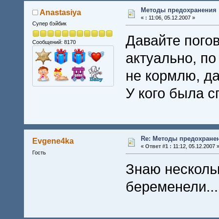
Методы предохранения
Anastasiya
«
:
11:06, 05.12.2007 »
Супер бэйбик
Давайте погов
Сообщений: 8170
актуально, по
не кормлю, да
У кого была 
Re: Методы предохране
Evgene4ka
«
Ответ #1 :
11:12, 05.12.2007 
Гость
Знаю несколь
беременели...