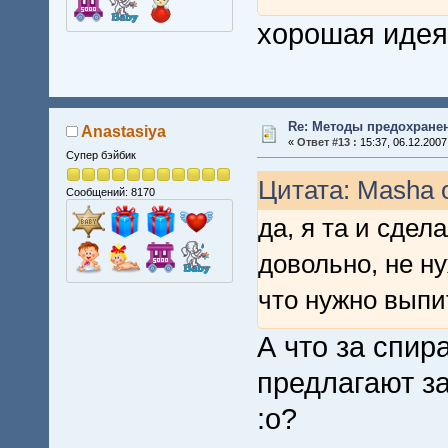
хорошая идея
Re: Методы предохране
Anastasiya
«
Ответ #13 :
15:37, 06.12.2007
Супер бэйбик
Цитата: Masha о
Сообщений: 8170
да, я та и сдел
довольно, не н
что нужно выпи
А что за спир
предлагают за
:o?