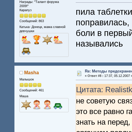
Награды: "Талант форума
2009!"
пила таблетки
Карапуз
поправилась, 
Сообщений: 863
Катька- Донецк, мама славной
боли в первый
девчушки
назывались
Re: Методы предохране
Masha
«
Ответ #8 :
17:37, 05.12.2007 
Малышок
Цитата: Realistk
Сообщений: 461
Маша
не советую связ
это все равно г
знать на перед,