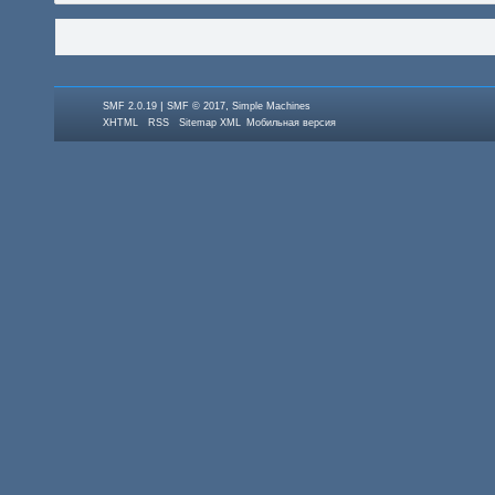
|
,
SMF 2.0.19
SMF © 2017
Simple Machines
XHTML
RSS
Sitemap XML
Мобильная версия