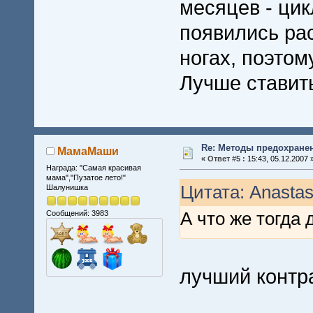
месяцев - цик
появились рас
ногах, поэтом
Лучше ставит
Re: Методы предохране
МамаМаши
«
Ответ #5 :
15:43, 05.12.2007 
Награда: "Самая красивая
мама","Пузатое лето!"
Цитата: Anastas
Шалунишка
А что же тогда 
Сообщений: 3983
лучший контр