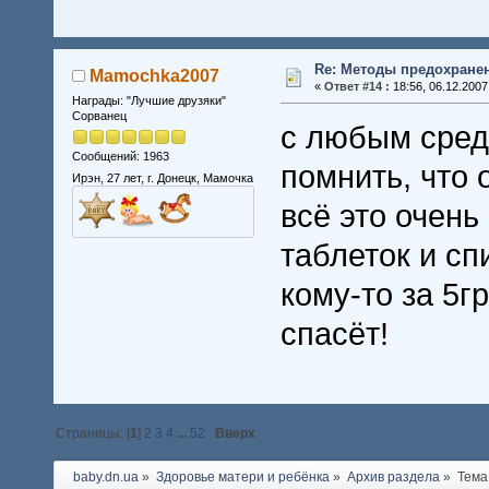
Re: Методы предохране
Mamochka2007
«
Ответ #14 :
18:56, 06.12.2007
Награды: "Лучшие друзяки"
Сорванец
с любым сред
Сообщений: 1963
помнить, что 
Ирэн, 27 лет, г. Донецк, Мамочка
всё это очень
таблеток и сп
кому-то за 5гр
спасёт!
Страницы: [
1
]
2
3
4
...
52
Вверх
baby.dn.ua
»
Здоровье матери и ребёнка
»
Архив раздела
»
Тема