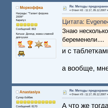
Re: Методы предохране
Моркоффка
«
Ответ #2 :
11:17, 05.12.2007 
Награды: "Талант форума
2009!"
Цитата: Evgene4
Карапуз
Знаю несколько
Сообщений: 863
Катька- Донецк, мама славной
девчушки
беременели....
и с таблетками
а вообще, мн
Re: Методы предохране
Anastasiya
«
Ответ #3 :
11:17, 05.12.2007 
Супер бэйбик
А что же тогд
Сообщений: 8170