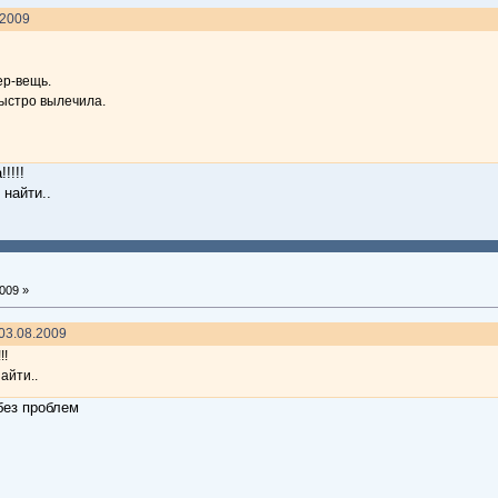
.2009
ер-вещь.
быстро вылечила.
!!!!
 найти..
009 »
03.08.2009
!!
айти..
без проблем