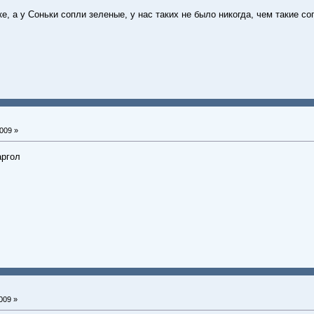
ке, а у Соньки сопли зеленые, у нас таких не было никогда, чем такие с
009 »
аргол
009 »