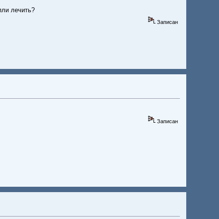
опли лечить?
Записан
Записан