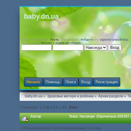
baby.dn.ua
Добро пожаловать,
Гость
. Пожалуйста,
войдите
или
зарегистрируйтесь
.
Не получили
письмо с кодом активации
?
Начало
Помощь
Поиск
Вход
Регистрация
baby.dn.ua
»
Здоровье матери и ребёнка
»
Архив раздела
»
Т
Страницы:
1
2
[
3
]
4
5
6
...
44
Вниз
Автор
Тема: Насморк (Прочитано 205387 
0 Пользователей и 2 Гостей просматривают эту тему.