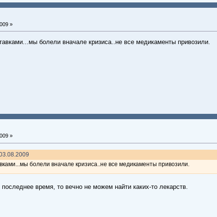
009 »
тавками...мы болели вначале кризиса..не все медикаменты привозили.
009 »
03.08.2009
вками...мы болели вначале кризиса..не все медикаменты привозили.
.
в последнее время, то вечно не можем найти каких-то лекарств.