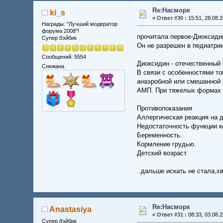
Re:Насморк
ki_s
«
Ответ #30 :
15:51, 28.08.2
Награды: "Лучший модератор
форума 2008"!
прочитала первое-Диоксидин
Супер бэйбик
Он не разрешен в педиатрии
Сообщений: 5554
Диоксидин - отечественный 
Снежана
В связи с особенностями т
анаэробной или смешанной 
АМП. При тяжелых формах г
Противопоказания
Аллергическая реакция на 
Недостаточность функции к
Беременность.
Кормление грудью.
Детский возраст.
..дальше искать не стала,х
Re:Насморк
Anastasiya
«
Ответ #31 :
08:33, 03.08.2
Супер бэйбик