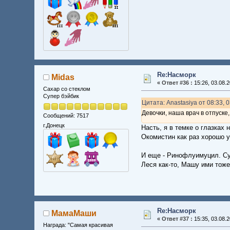
Re:Насморк
Midas
«
Ответ #36 :
15:26, 03.08.2
Сахар со стеклом
Супер бэйбик
Цитата: Anastasiya от 08:33, 
Девочки, наша врач в отпуске,
Сообщений: 7517
г.Донецк
Насть, я в темке о глазках 
Окомистин как раз хорошо у
И еще - Ринофлуимуцил. С
Леся как-то, Машу ими тож
Re:Насморк
МамаМаши
«
Ответ #37 :
15:35, 03.08.2
Награда: "Самая красивая