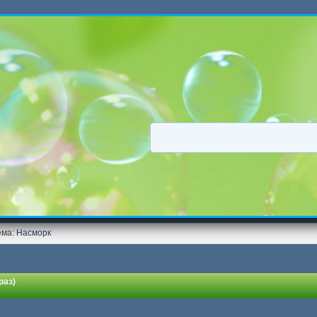
ема:
Насморк 
раз)