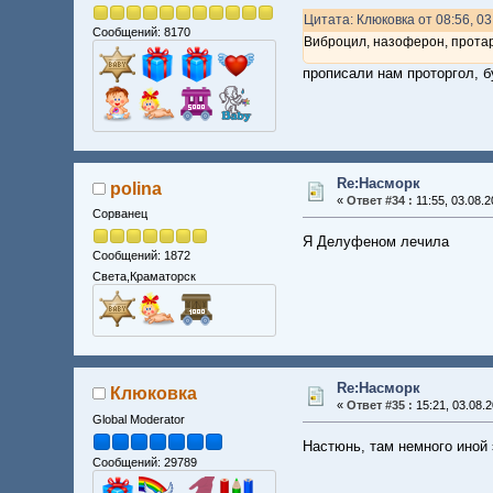
Цитата: Клюковка от 08:56, 03
Сообщений: 8170
Виброцил, назоферон, прота
прописали нам проторгол, 
Re:Насморк
polina
«
Ответ #34 :
11:55, 03.08.2
Сорванец
Я Делуфеном лечила
Сообщений: 1872
Света,Краматорск
Re:Насморк
Клюковка
«
Ответ #35 :
15:21, 03.08.2
Global Moderator
Настюнь, там немного иной 
Сообщений: 29789