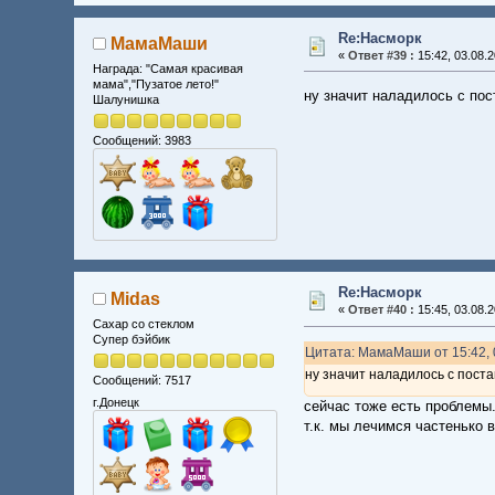
Re:Насморк
МамаМаши
«
Ответ #39 :
15:42, 03.08.2
Награда: "Самая красивая
мама","Пузатое лето!"
ну значит наладилось с пос
Шалунишка
Сообщений: 3983
Re:Насморк
Midas
«
Ответ #40 :
15:45, 03.08.2
Сахар со стеклом
Супер бэйбик
Цитата: МамаМаши от 15:42, 
ну значит наладилось с поста
Сообщений: 7517
г.Донецк
сейчас тоже есть проблемы
т.к. мы лечимся частенько 