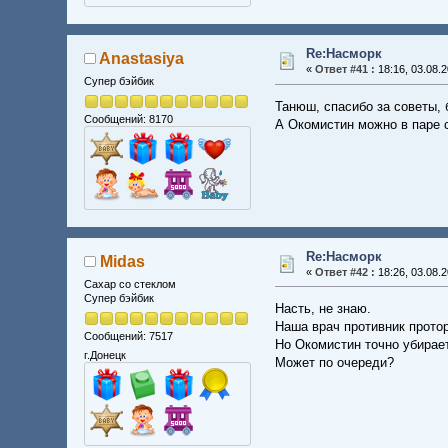
Re:Насморк
Anastasiya
«
Ответ #41 :
18:16, 03.08.2
Супер бэйбик
Танюш, спасибо за советы, 
Сообщений: 8170
А Окомистин можно в паре 
Re:Насморк
Midas
«
Ответ #42 :
18:26, 03.08.2
Сахар со стеклом
Супер бэйбик
Насть, не знаю.
Наша врач противник протор
Сообщений: 7517
Но Окомистин точно убирае
г.Донецк
Может по очереди?