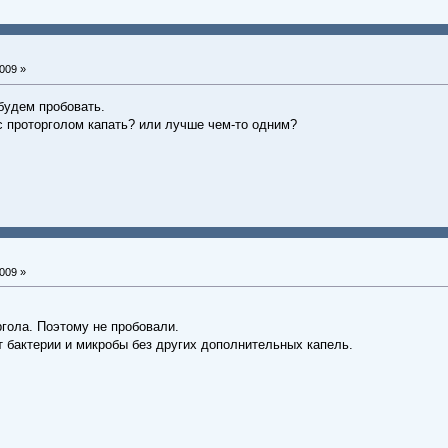
009 »
будем пробовать.
с проторголом капать? или лучше чем-то одним?
009 »
гола. Поэтому не пробовали.
т бактерии и микробы без других дополнительных капель.