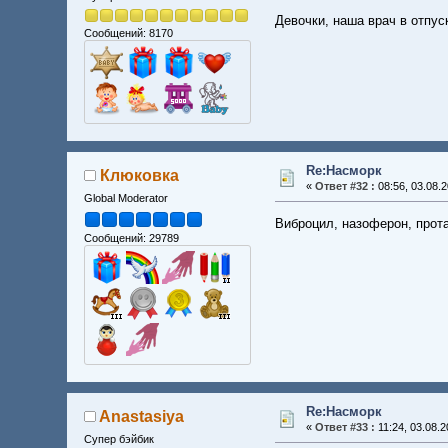
Девочки, наша врач в отпус
Сообщений: 8170
Re:Насморк
Клюковка
«
Ответ #32 :
08:56, 03.08.2
Global Moderator
Виброцил, назоферон, прот
Сообщений: 29789
Re:Насморк
Anastasiya
«
Ответ #33 :
11:24, 03.08.2
Супер бэйбик