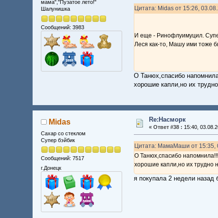
мама","Пузатое лето!"
Цитата: Midas от 15:26, 03.08
Шалунишка
Сообщений: 3983
И еще - Ринофлуимуцил. Суп
Леся как-то, Машу ими тоже 
О Танюх,спасибо напомнила!
хорошие капли,но их трудно
Re:Насморк
Midas
«
Ответ #38 :
15:40, 03.08.2
Сахар со стеклом
Супер бэйбик
Цитата: МамаМаши от 15:35, 
О Танюх,спасибо напомнила!!!
Сообщений: 7517
хорошие капли,но их трудно н
г.Донецк
я покупала 2 недели назад 