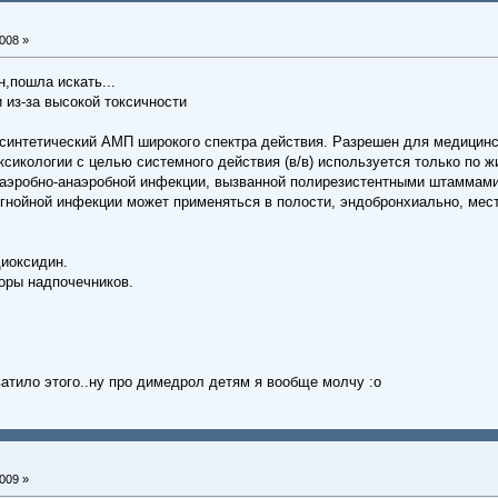
008 »
,пошла искать...
 из-за высокой токсичности
синтетический АМП широкого спектра действия. Разрешен для медицинск
оксикологии с целью системного действия (в/в) используется только по
аэробно-анаэробной инфекции, вызванной полирезистентными штаммами
нойной инфекции может применяться в полости, эндобронхиально, мест
диоксидин.
оры надпочечников.
ватило этого..ну про димедрол детям я вообще молчу :o
009 »