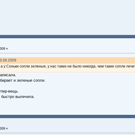
009 »
03.08.2009
 а у Соньки сопли зеленые, у нас таких не было никогда, чем такие сопли лечи
написала.
бирает и зеленые сопли.
упер-вещь.
е быстро вылечила.
009 »