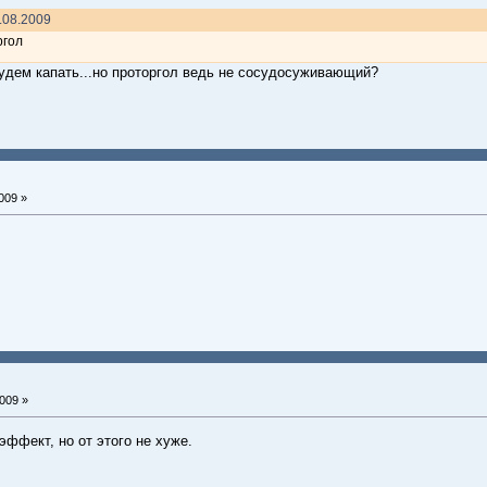
.08.2009
ргол
будем капать...но проторгол ведь не сосудосуживающий?
009 »
009 »
эффект, но от этого не хуже.