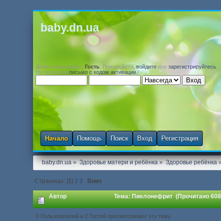
baby.dn.ua
Добро пожаловать,
Гость
. Пожалуйста,
войдите
или
зарегистрируйтесь
.
Не получили
письмо с кодом активации
?
Начало
Помощь
Поиск
Вход
Регистрация
baby.dn.ua
»
Здоровье матери и ребёнка
»
Здоровье ребёнка
Страницы: [
1
]
2
3
Вниз
Автор
Тема: Пиелонефрит (Прочитано 608
0 Пользователей и 2 Гостей просматривают эту тему.