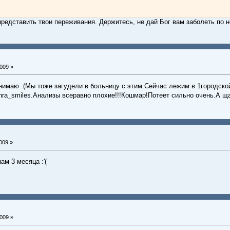
 представить твои переживания. Держитесь, не дай Бог вам заболеть по н
009 »
онимаю :(Мы тоже загудели в больницу с этим.Сейчас лежим в 1городск
enra_smiles.Анализы всеравно плохие!!!Кошмар!Потеет сильно очень.А щ
009 »
м 3 месяца :'(
009 »