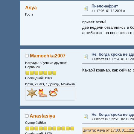
Пиелонефрит
Asya
«
:
17:03, 01.12.2007 »
Гость
привет всем!
две недели отвалялись в бо
антибиотик. на попе живого 
Re: Когда кроха не з
Mamochka2007
«
Ответ #1 :
17:54, 01.12.20
Награды: "Лучшие друзяки"
Сорванец
Какаой кошмар, как сейчас 
Сообщений: 1963
Ирэн, 27 лет, г. Донецк, Мамочка
Re: Когда кроха не з
Anastasiya
«
Ответ #2 :
22:28, 02.12.20
Супер бэйбик
Цитата: Asya от 17:03, 01.12.
Сообщений: 8170