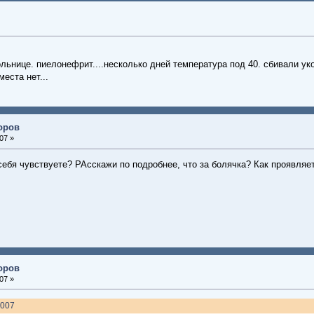
льнице. пиелонефрит....несколько дней температура под 40. сбивали у
места нет...
доров
07 »
себя чувствуете? РАсскажи по подробнее, что за болячка? Как проявляе
доров
07 »
2007