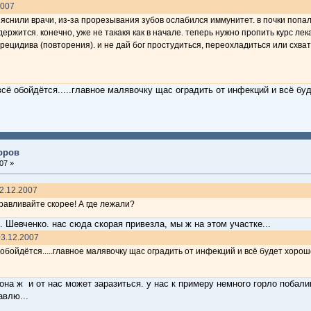
2007
ъяснили врачи, из-за прорезывания зубов ослабился иммунитет. в почки попа
ржится. конечно, уже не такакя как в начале. теперь нужно пропить курс лек
рецидива (повторения). и не дай бог простудиться, переохладиться или схва
всё обойдётся.....главное малявочку щас оградить от инфекций и всё буд
доров
07 »
02.12.2007
равливайте скорее! А где лежали?
. Шевченко. нас сюда скорая привезла, мы ж на этом участке...
03.12.2007
ё обойдётся.....главное малявочку щас оградить от инфекций и всё будет хорошо
 она ж и от нас может заразиться. у нас к примеру немного горло побали
влю...