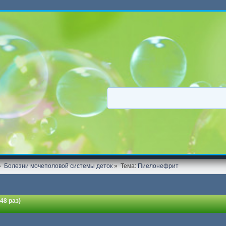
»
Болезни мочеполовой системы деток
»
Тема:
Пиелонефрит
48 раз)