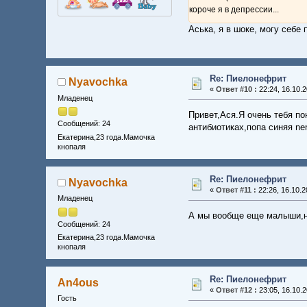
короче я в депрессии...
Аська, я в шоке, могу себе
Re: Пиелонефрит
Nyavochka
«
Ответ #10 :
22:24, 16.10.2
Младенец
Привет,Ася.Я очень тебя п
Сообщений: 24
антибиотиках,попа синяя n
Екатерина,23 года.Мамочка
кнопаля
Re: Пиелонефрит
Nyavochka
«
Ответ #11 :
22:26, 16.10.2
Младенец
А мы вообще еще малыши,на
Сообщений: 24
Екатерина,23 года.Мамочка
кнопаля
Re: Пиелонефрит
An4ous
«
Ответ #12 :
23:05, 16.10.2
Гость