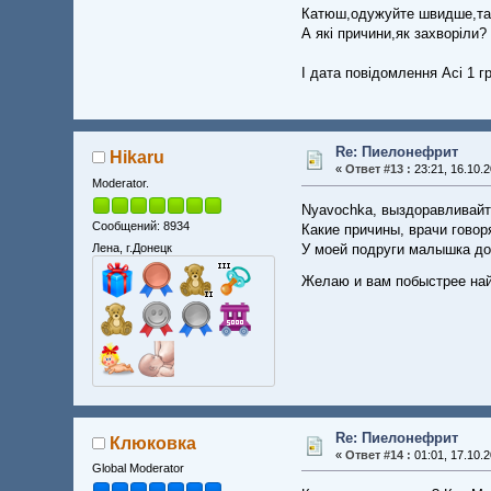
Катюш,одужуйте швидше,та
А які причини,як захворіли?
І дата повідомлення Асі 1 
Re: Пиелонефрит
Hikaru
«
Ответ #13 :
23:21, 16.10.2
Moderator.
Nyavochka, выздоравливайт
Сообщений: 8934
Какие причины, врачи говор
Лена, г.Донецк
У моей подруги малышка до
Желаю и вам побыстрее най
Re: Пиелонефрит
Клюковка
«
Ответ #14 :
01:01, 17.10.2
Global Moderator