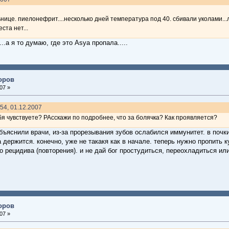
нице. пиелонефрит....несколько дней температура под 40. сбивали уколами..
ста нет...
.а я то думаю, где это Asya пропала.....
доров
07 »
54, 01.12.2007
бя чувствуете? РАсскажи по подробнее, что за болячка? Как проявляется?
объяснили врачи, из-за прорезывания зубов ослабился иммунитет. в почк
держится. конечно, уже не такакя как в начале. теперь нужно пропить к
о рецидива (повторения). и не дай бог простудиться, переохладиться и
доров
07 »