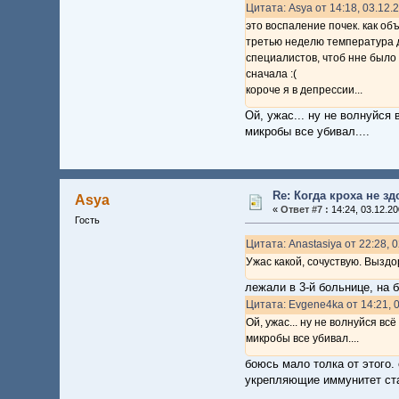
Цитата: Asya от 14:18, 03.12.
это воспаление почек. как об
третью неделю температура де
специалистов, чтоб нне было 
сначала :(
короче я в депрессии...
Ой, ужас... ну не волнуйся 
микробы все убивал....
Re: Когда кроха не з
Asya
«
Ответ #7 :
14:24, 03.12.20
Гость
Цитата: Anastasiya от 22:28, 
Ужас какой, сочуствую. Выздо
лежали в 3-й больнице, на б
Цитата: Evgene4ka от 14:21, 
Ой, ужас... ну не волнуйся вс
микробы все убивал....
боюсь мало толка от этого.
укрепляющие иммунитет ста