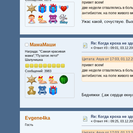
привет всем!
две недели отвалялись в боль
антибиотик. на попе живого ме
Ужас какой, сочуствую. Вы
Re: Когда кроха не з
МамаМаши
«
Ответ #3 :
09:01, 03.12.20
Награда: "Самая красивая
мама","Пузатое лето!"
Цитата: Asya от 17:03, 01.12.
Шалунишка
привет всем!
две недели отвалялись в боль
Сообщений: 3983
антибиотик. на попе живого ме
Бедняжки :(,аж сердце екнул
Re: Когда кроха не з
Evgene4ka
«
Ответ #4 :
09:25, 03.12.20
Гость
Цитата: Asya от 17:03, 01.12.