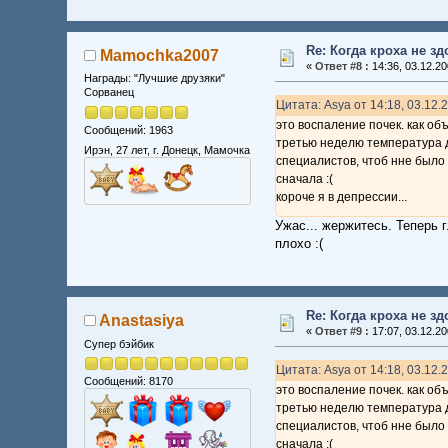
Re: Когда кроха не з
Mamochka2007
«
Ответ #8 :
14:36, 03.12.20
Награды: "Лучшие друзяки"
Сорванец
Цитата: Asya от 14:18, 03.12.
это воспаление почек. как об
Сообщений: 1963
третью неделю температура де
Ирэн, 27 лет, г. Донецк, Мамочка
специалистов, чтоб нне было 
сначала :(
короче я в депрессии...
Ужас... жержитесь. Теперь 
плохо :(
Re: Когда кроха не з
Anastasiya
«
Ответ #9 :
17:07, 03.12.20
Супер бэйбик
Цитата: Asya от 14:18, 03.12.
Сообщений: 8170
это воспаление почек. как об
третью неделю температура де
специалистов, чтоб нне было 
сначала :(