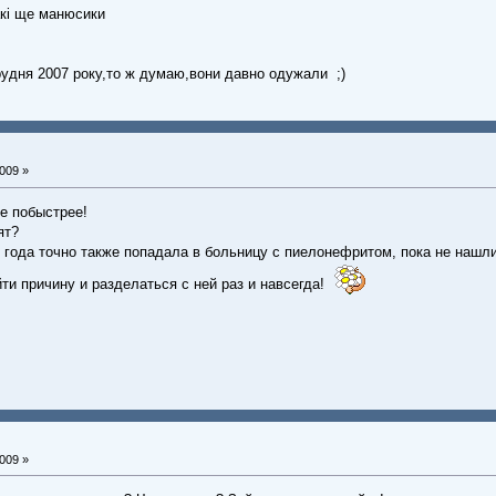
кі ще манюсики
грудня 2007 року,то ж думаю,вони давно одужали ;)
009 »
е побыстрее!
ят?
 года точно также попадала в больницу с пиелонефритом, пока не нашл
ти причину и разделаться с ней раз и навсегда!
009 »