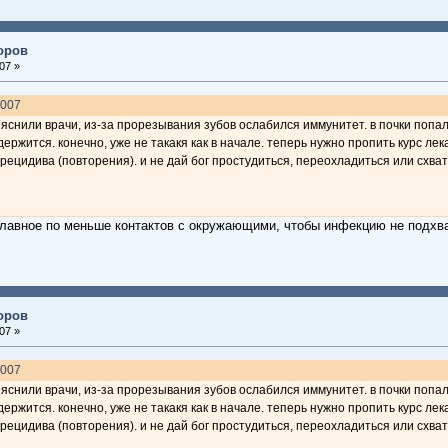
доров
07 »
2007
ъяснили врачи, из-за прорезывания зубов ослабился иммунитет. в почки попа
ржится. конечно, уже не такакя как в начале. теперь нужно пропить курс лек
рецидива (повторения). и не дай бог простудиться, переохладиться или схва
главное по меньше контактов с окружающими, чтобы инфекцию не подхват
доров
07 »
2007
ъяснили врачи, из-за прорезывания зубов ослабился иммунитет. в почки попа
ржится. конечно, уже не такакя как в начале. теперь нужно пропить курс лек
рецидива (повторения). и не дай бог простудиться, переохладиться или схва