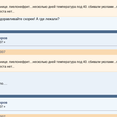
нице. пиелонефрит....несколько дней температура под 40. сбивали уколами..
ста нет...
здоравливайте скорее! А где лежали?
доров
07 »
2007
нице. пиелонефрит....несколько дней температура под 40. сбивали уколами..
ста нет...
о....
доров
07 »
2007