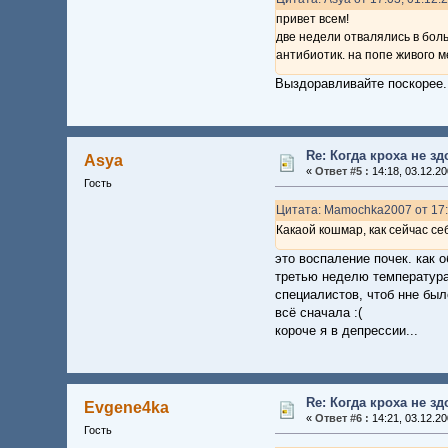
привет всем!
две недели отвалялись в боль
антибиотик. на попе живого ме
Выздоравливайте поскорее...
Re: Когда кроха не з
Asya
«
Ответ #5 :
14:18, 03.12.20
Гость
Цитата: Mamochka2007 от 17:
Какаой кошмар, как сейчас се
это воспаление почек. как 
третью неделю температура 
специалистов, чтоб нне был
всё сначала :(
короче я в депрессии...
Re: Когда кроха не з
Evgene4ka
«
Ответ #6 :
14:21, 03.12.20
Гость