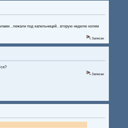
колами...лежали под капельницей...вторую неделю колем
Записан
тся?
Записан