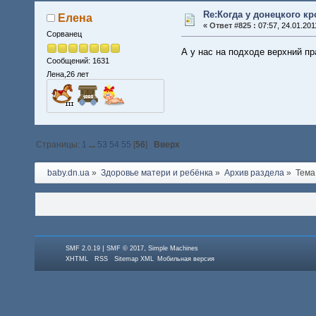
Re:Когда у донецкого кро
Елена
«
Ответ #825 :
07:57, 24.01.201
Сорванец
А у нас на подходе верхний пр
Сообщений: 1631
Лена,26 лет
Страницы:
1
...
53
54
55
[
56
]
Вверх
baby.dn.ua
»
Здоровье матери и ребёнка
»
Архив раздела
»
Тема
|
,
SMF 2.0.19
SMF © 2017
Simple Machines
XHTML
RSS
Sitemap XML
Мобильная версия