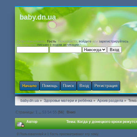
baby.dn.ua
Добро пожаловать,
Гость
. Пожалуйста,
войдите
или
зарегистрируйтесь
.
Не получили
письмо с кодом активации
?
Начало
Помощь
Поиск
Вход
Регистрация
baby.dn.ua
»
Здоровье матери и ребёнка
»
Архив раздела
»
Тема
Страницы:
1
...
53
54
55
[
56
]
Вниз
Автор
Тема: Когда у донецкого крохи режутся
0 Пользователей и 1 Гость просматривают эту тему.