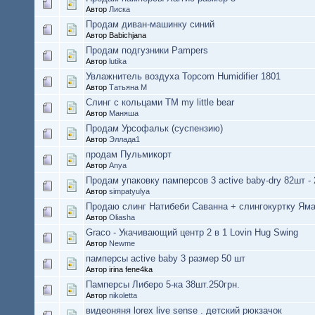
Автор
Лиска
Продам диван-машинку синий
Автор Babichjana
Продам подгузники Pampers
Автор
lutika
Увлажнитель воздуха Topcom Humidifier 1801
Автор
Татьяна М
Слинг с кольцами ТМ my little bear
Автор
Маняша
Продам Урсофальк (суспензию)
Автор
Эллада1
продам Пульмикорт
Автор
Anya
Продам упаковку памперсов 3 active baby-dry 82шт - 
Автор
simpatyulya
Продаю слинг Натибеби Саванна + слингокуртку Ям
Автор
Oliasha
Graco - Укачивающий центр 2 в 1 Lovin Hug Swing
Автор
Newme
памперсы active baby 3 размер 50 шт
Автор irina fene4ka
Памперсы Либеро 5-ка 38шт.250грн.
Автор
nikoletta
видеоняня lorex live sense . детский рюкзачок