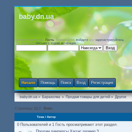
baby.dn.ua
Добро пожаловать,
Гость
. Пожалуйста,
войдите
или
зарегистрируйтесь
.
Не получили
письмо с кодом активации
?
Начало
Помощь
Поиск
Вход
Регистрация
baby.dn.ua
»
Барахолка 
»
Продам товары для детей
»
Другое
Страницы: [
1
]
2
Вниз
Тема
/
Автор
0 Пользователей и 1 Гость просматривают этот раздел.
Продам памперсы Хаггис размер 3