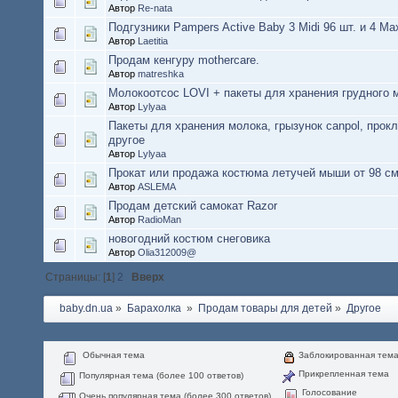
Автор
Re-nata
Подгузники Pampers Active Baby 3 Midi 96 шт. и 4 Max
Автор
Laetitia
Продам кенгуру mothercare.
Автор
matreshka
Молокоотсос LOVI + пакеты для хранения грудного 
Автор
Lylyaa
Пакеты для хранения молока, грызунок canpol, прок
другое
Автор
Lylyaa
Прокат или продажа костюма летучей мыши от 98 см
Автор
ASLEMA
Продам детский самокат Razor
Автор
RadioMan
новогодний костюм снеговика
Автор
Olia312009@
Страницы: [
1
]
2
Вверх
baby.dn.ua
»
Барахолка 
»
Продам товары для детей
»
Другое
Обычная тема
Заблокированная тем
Прикрепленная тема
Популярная тема (более 100 ответов)
Голосование
Очень популярная тема (более 300 ответов)