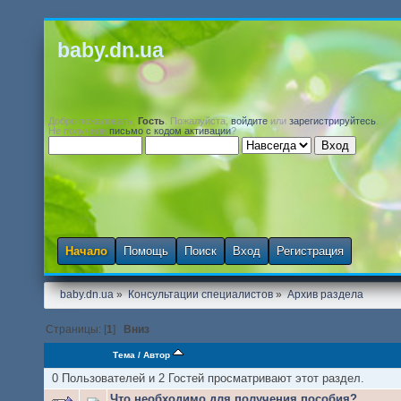
baby.dn.ua
Добро пожаловать,
Гость
. Пожалуйста,
войдите
или
зарегистрируйтесь
.
Не получили
письмо с кодом активации
?
Начало
Помощь
Поиск
Вход
Регистрация
baby.dn.ua
»
Консультации специалистов
»
Архив раздела
Страницы: [
1
]
Вниз
Тема
/
Автор
0 Пользователей и 2 Гостей просматривают этот раздел.
Что необходимо для получения пособия?