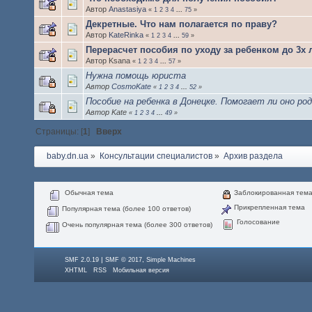
Автор
Anastasiya
«
1
2
3
4
...
75
»
Декретные. Что нам полагается по праву?
Автор
KateRinka
«
1
2
3
4
...
59
»
Перерасчет пособия по уходу за ребенком до 3х 
Автор Ksana
«
1
2
3
4
...
57
»
Нужна помощь юриста
Автор
CosmoKate
«
1
2
3
4
...
52
»
Пособие на ребенка в Донецке. Помогает ли оно р
Автор Kate
«
1
2
3
4
...
49
»
Страницы: [
1
]
Вверх
baby.dn.ua
»
Консультации специалистов
»
Архив раздела
Обычная тема
Заблокированная тем
Прикрепленная тема
Популярная тема (более 100 ответов)
Голосование
Очень популярная тема (более 300 ответов)
|
,
SMF 2.0.19
SMF © 2017
Simple Machines
XHTML
RSS
Мобильная версия