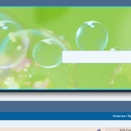
Ответов
/
П
878 От