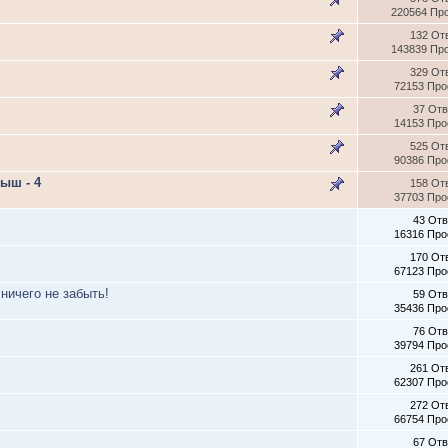
220564 Пр
132 От
143839 Пр
329 От
72153 Пр
37 От
14153 Пр
525 От
90386 Пр
ыш - 4
158 От
37703 Пр
43 От
16316 Пр
170 От
67123 Пр
ничего не забыть!
59 От
35436 Пр
76 От
39794 Пр
261 От
62307 Пр
272 От
66754 Пр
67 От