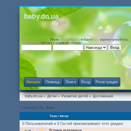
baby.dn.ua
Добро пожаловать,
Гость
. Пожалуйста,
войдите
или
зарегистрируйтесь
.
Не получили
письмо с кодом активации
?
Начало
Помощь
Поиск
Вход
Регистрация
baby.dn.ua
»
Детки
»
Развитие детей
»
Достижения
Страницы: [
1
]
Вниз
Тема
/
Автор
0 Пользователей и 3 Гостей просматривают этот раздел.
Устами младенца