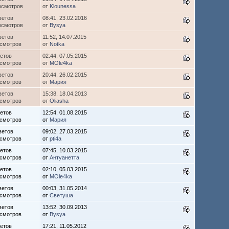
осмотров
от
Klounessa
ветов
08:41, 23.02.2016
осмотров
от
Bysya
ветов
11:52, 14.07.2015
осмотров
от
Notka
ветов
02:44, 07.05.2015
осмотров
от
MOle4ka
ветов
20:44, 26.02.2015
осмотров
от
Мария
ветов
15:38, 18.04.2013
осмотров
от
Oliasha
ветов
12:54, 01.08.2015
осмотров
от
Мария
ветов
09:02, 27.03.2015
осмотров
от
pti4a
ветов
07:45, 10.03.2015
осмотров
от
Антуанетта
ветов
02:10, 05.03.2015
осмотров
от
MOle4ka
ветов
00:03, 31.05.2014
осмотров
от
Светуша
ветов
13:52, 30.09.2013
осмотров
от
Bysya
ветов
17:21, 11.05.2012