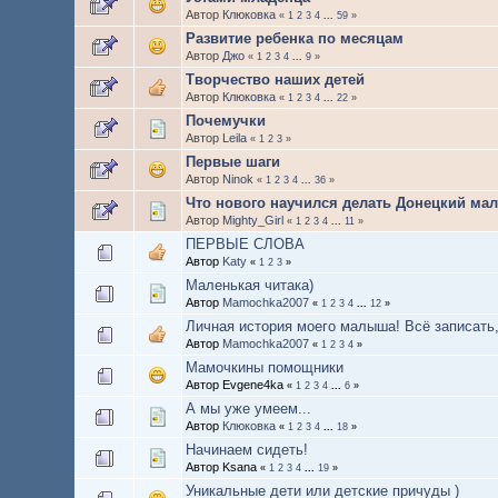
Автор
Клюковка
«
1
2
3
4
...
59
»
Развитие ребенка по месяцам
Автор
Джо
«
1
2
3
4
...
9
»
Творчество наших детей
Автор
Клюковка
«
1
2
3
4
...
22
»
Почемучки
Автор
Leila
«
1
2
3
»
Первые шаги
Автор
Ninok
«
1
2
3
4
...
36
»
Что нового научился делать Донецкий мал
Автор
Mighty_Girl
«
1
2
3
4
...
11
»
ПЕРВЫЕ СЛОВА
Автор
Katy
«
1
2
3
»
Маленькая читака)
Автор
Mamochka2007
«
1
2
3
4
...
12
»
Личная история моего малыша! Всё записать,
Автор
Mamochka2007
«
1
2
3
4
»
Мамочкины помощники
Автор Evgene4ka
«
1
2
3
4
...
6
»
А мы уже умеем...
Автор
Клюковка
«
1
2
3
4
...
18
»
Начинаем сидеть!
Автор Ksana
«
1
2
3
4
...
19
»
Уникальные дети или детские причуды )