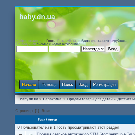
baby.dn.ua
Добро пожаловать,
Гость
. Пожалуйста,
войдите
или
зарегистрируйтесь
.
Не получили
письмо с кодом активации
?
Начало
Помощь
Поиск
Вход
Регистрация
baby.dn.ua
»
Барахолка 
»
Продам товары для детей
»
Детская м
Страницы: [
1
]
Вниз
Тема
/
Автор
0 Пользователей и 1 Гость просматривают этот раздел.
Продам детское автокресло STM Storchenmühle Twin