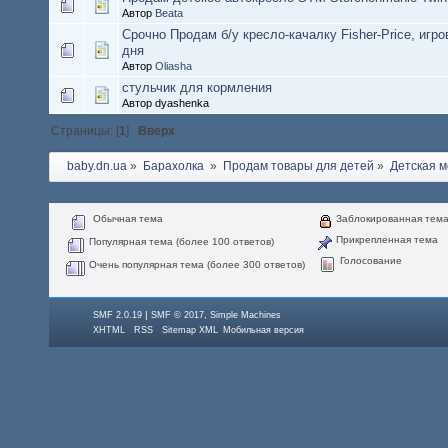
Автор
Beata
Срочно Продам б/у кресло-качалку Fisher-Price, игро
дня
Автор
Oliasha
стульчик для кормления
Автор dyashenka
Страницы: [
1
]
Вверх
baby.dn.ua
»
Барахолка 
»
Продам товары для детей
»
Детская м
Обычная тема
Заблокированная тем
Прикрепленная тема
Популярная тема (более 100 ответов)
Голосование
Очень популярная тема (более 300 ответов)
|
,
SMF 2.0.19
SMF © 2017
Simple Machines
XHTML
RSS
Sitemap XML
Мобильная версия