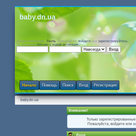
baby.dn.ua
Добро пожаловать,
Гость
. Пожалуйста,
войдите
или
зарегистрируйтесь
.
Не получили
письмо с кодом активации
?
Начало
Помощь
Поиск
Вход
Регистрация
baby.dn.ua
Внимание!
Только зарегистрированные 
Пожалуйста, войдите или
з
Вход