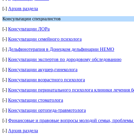
[-]
Архив раздела
Консультации специалистов
[-]
Консультации ЛОРа
[-]
Консультации семейного психолога
[-]
Дельфинотерапия в Донецком дельфинарии НЕМО
[-]
Консультации экспертов по дородовому обследованию
[-]
Консультации акушер-гинеколога
[-]
Консультации возрастного психолога
[-]
Консультации перинатального психолога клиники лечения б
[-]
Консультации стоматолога
[-]
Консультации ортопеда-травмотолога
[-]
Финансовые и правовые вопросы молодой семьи, проблемы
[-]
Архив раздела