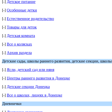
[-]
Детское питание
[-]
Особенные детки
[-]
Естественное родительство
[-]
Товары для деток
[-]
Детская комната
[-]
Все о колясках
[-]
Архив раздела
Детские сады, школы раннего развития, детские секции, школы
[-]
Ясли, детский сад или няня
[-]
Центры раннего развития в Донецке
[-]
Детские секции Донецка
[-]
Все о школах, лицеях в Донецке
Дневнички