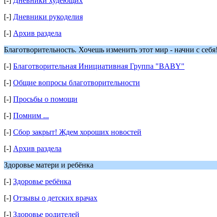
[-]
Дневники худеющих
[-]
Дневники рукоделия
[-]
Архив раздела
Благотворительность. Хочешь изменить этот мир - начни с себя
[-]
Благотворительная Инициативная Группа "BABY"
[-]
Общие вопросы благотворительности
[-]
Просьбы о помощи
[-]
Помним ...
[-]
Сбор закрыт! Ждем хороших новостей
[-]
Архив раздела
Здоровье матери и ребёнка
[-]
Здоровье ребёнка
[-]
Отзывы о детских врачах
[-]
Здоровье родителей