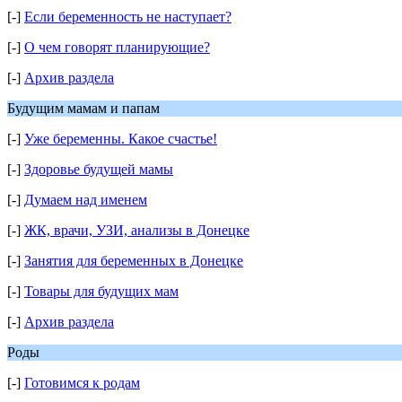
[-]
Если беременность не наступает?
[-]
О чем говорят планирующие?
[-]
Архив раздела
Будущим мамам и папам
[-]
Уже беременны. Какое счастье!
[-]
Здоровье будущей мамы
[-]
Думаем над именем
[-]
ЖК, врачи, УЗИ, анализы в Донецке
[-]
Занятия для беременных в Донецке
[-]
Товары для будущих мам
[-]
Архив раздела
Роды
[-]
Готовимся к родам