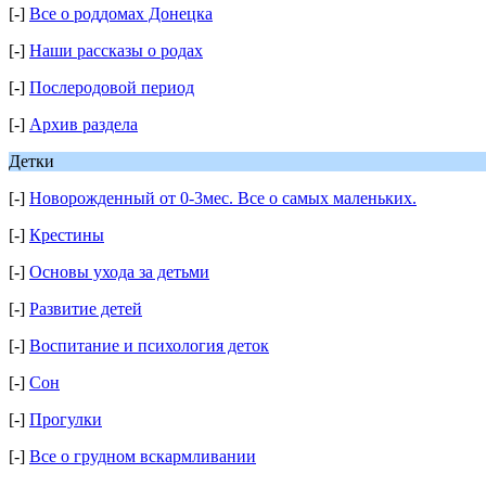
[-]
Все о роддомах Донецка
[-]
Наши рассказы о родах
[-]
Послеродовой период
[-]
Архив раздела
Детки
[-]
Новорожденный от 0-3мес. Все о самых маленьких.
[-]
Крестины
[-]
Основы ухода за детьми
[-]
Развитие детей
[-]
Воспитание и психология деток
[-]
Сон
[-]
Прогулки
[-]
Все о грудном вскармливании