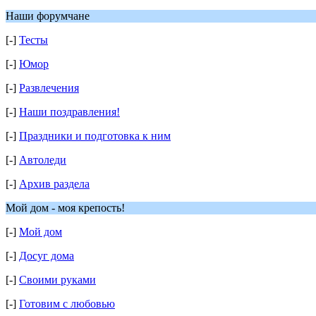
Наши форумчане
[-]
Тесты
[-]
Юмор
[-]
Развлечения
[-]
Наши поздравления!
[-]
Праздники и подготовка к ним
[-]
Автоледи
[-]
Архив раздела
Мой дом - моя крепость!
[-]
Мой дом
[-]
Досуг дома
[-]
Своими руками
[-]
Готовим с любовью