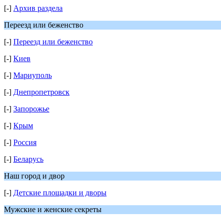
[-]
Архив раздела
Переезд или беженство
[-]
Переезд или беженство
[-]
Киев
[-]
Мариуполь
[-]
Днепропетровск
[-]
Запорожье
[-]
Крым
[-]
Россия
[-]
Беларусь
Наш город и двор
[-]
Детские площадки и дворы
Мужские и женские секреты