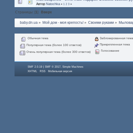
Автор
Natochka
«
1
2
3
»
Страницы: [
1
]
Вверх
baby.dn.ua
»
Мой дом - моя крепость!
»
Своими руками
»
Мылова
Обычная тема
Заблокированная тем
Прикрепленная тема
Популярная тема (более 100 ответов)
Голосование
Очень популярная тема (более 300 ответов)
|
,
SMF 2.0.19
SMF © 2017
Simple Machines
XHTML
RSS
Мобильная версия