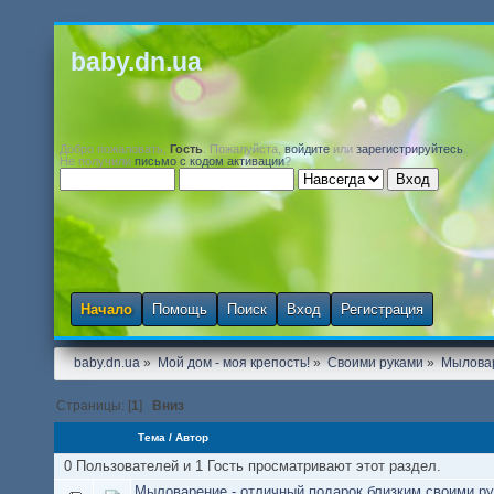
baby.dn.ua
Добро пожаловать,
Гость
. Пожалуйста,
войдите
или
зарегистрируйтесь
.
Не получили
письмо с кодом активации
?
Начало
Помощь
Поиск
Вход
Регистрация
baby.dn.ua
»
Мой дом - моя крепость!
»
Своими руками
»
Мылова
Страницы: [
1
]
Вниз
Тема
/
Автор
0 Пользователей и 1 Гость просматривают этот раздел.
Мыловарение - отличный подарок близким своими ру