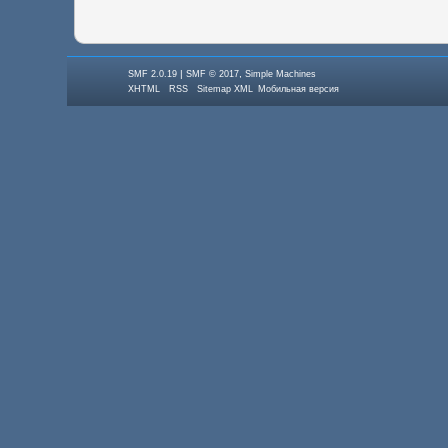
|
,
SMF 2.0.19
SMF © 2017
Simple Machines
XHTML
RSS
Sitemap XML
Мобильная версия