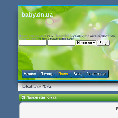
baby.dn.ua
Добро пожаловать,
Гость
. Пожалуйста,
войдите
или
зарегистрируйтесь
.
Не получили
письмо с кодом активации
?
Начало
Помощь
Поиск
Вход
Регистрация
baby.dn.ua
»
Поиск
Параметры поиска
И