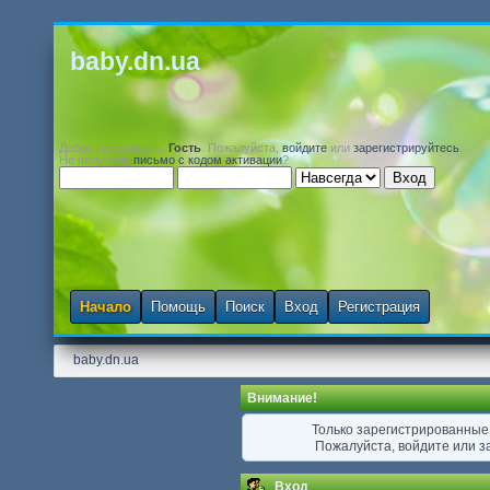
baby.dn.ua
Добро пожаловать,
Гость
. Пожалуйста,
войдите
или
зарегистрируйтесь
.
Не получили
письмо с кодом активации
?
Начало
Помощь
Поиск
Вход
Регистрация
baby.dn.ua
Внимание!
Только зарегистрированные 
Пожалуйста, войдите или
з
Вход