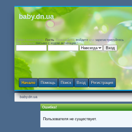
baby.dn.ua
Добро пожаловать,
Гость
. Пожалуйста,
войдите
или
зарегистрируйтесь
.
Не получили
письмо с кодом активации
?
Начало
Помощь
Поиск
Вход
Регистрация
baby.dn.ua
Ошибка!
Пользователя не существует.