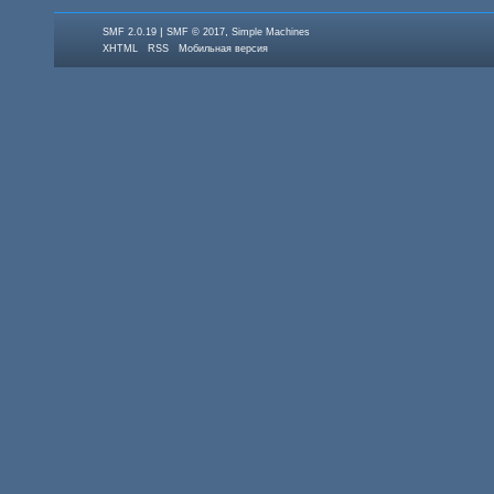
|
,
SMF 2.0.19
SMF © 2017
Simple Machines
XHTML
RSS
Мобильная версия