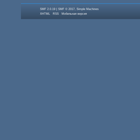
|
,
SMF 2.0.19
SMF © 2017
Simple Machines
XHTML
RSS
Мобильная версия