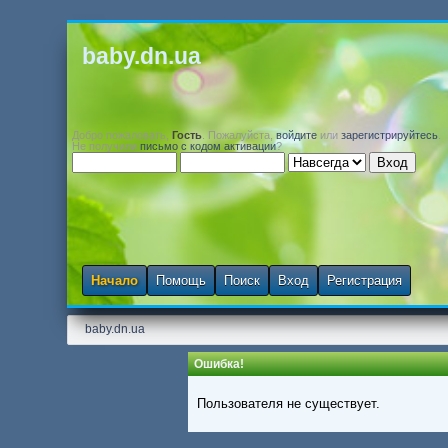
baby.dn.ua
Добро пожаловать,
Гость
. Пожалуйста,
войдите
или
зарегистрируйтесь
.
Не получили
письмо с кодом активации
?
Начало
Помощь
Поиск
Вход
Регистрация
baby.dn.ua
Ошибка!
Пользователя не существует.