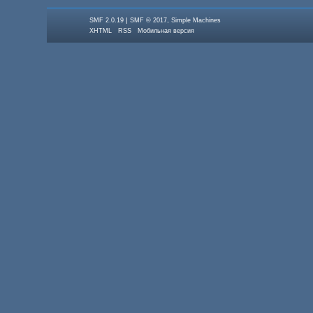
|
,
SMF 2.0.19
SMF © 2017
Simple Machines
XHTML
RSS
Мобильная версия