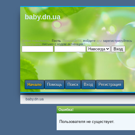
baby.dn.ua
Добро пожаловать,
Гость
. Пожалуйста,
войдите
или
зарегистрируйтесь
.
Не получили
письмо с кодом активации
?
Начало
Помощь
Поиск
Вход
Регистрация
baby.dn.ua
Ошибка!
Пользователя не существует.